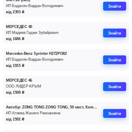
ИП Бадалян Вардан Володяевич
Знайти
від
2393
₴
МЕРСЕДЕС 40
ИП Мадиев Гаджи Зубайрович
Знайти
від
1686
₴
Mercedes-Benz Sprinter Н272РО82
ИП Бадалян Вардан Володяевич
Знайти
від
1915
₴
МЕРСЕДЕС 46
ООО ЛИДЕР-КРЫМ
Знайти
від
1508
₴
Автобус ZONG TONG ZONG TONG, 50 мест, Категория ТС 'М3'
ИП Атиева Жанати Рамзановна
Знайти
від
1592
₴