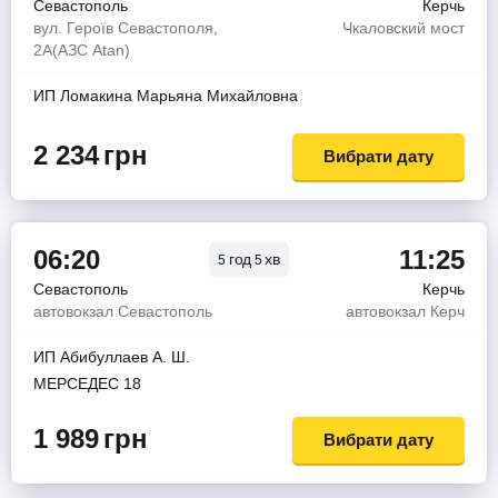
Севастополь
Керчь
вул. Героїв Севастополя,
Чкаловский мост
2А(АЗС Atan)
ИП Ломакина Марьяна Михайловна
2 234
грн
Вибрати дату
06:20
11:25
год
хв
5
5
Севастополь
Керчь
автовокзал Севастополь
автовокзал Керч
ИП Абибуллаев А. Ш.
МЕРСЕДЕС 18
1 989
грн
Вибрати дату