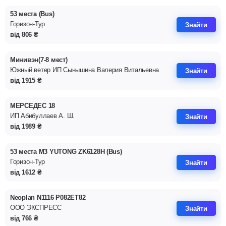
53 места (Bus)
Горизон-Тур
Знайти
від
806
₴
Минивэн(7-8 мест)
Южный ветер ИП Сынышина Валерия Витальевна
Знайти
від
1915
₴
МЕРСЕДЕС 18
ИП Абибуллаев А. Ш.
Знайти
від
1989
₴
53 места M3 YUTONG ZK6128H (Bus)
Горизон-Тур
Знайти
від
1612
₴
Neoplan N1116 Р082ЕТ82
ООО ЭКСПРЕСС
Знайти
від
766
₴