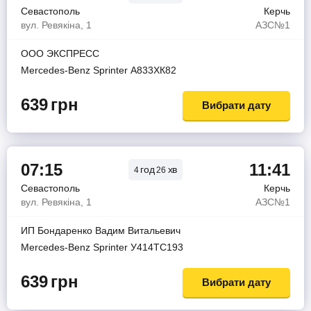
Севастополь
Керчь
вул. Ревякіна, 1
АЗС№1
ООО ЭКСПРЕСС
Mercedes-Benz Sprinter А833ХК82
639
грн
Вибрати дату
07:15
11:41
год
хв
4
26
Севастополь
Керчь
вул. Ревякіна, 1
АЗС№1
ИП Бондаренко Вадим Витальевич
Mercedes-Benz Sprinter У414ТС193
639
грн
Вибрати дату