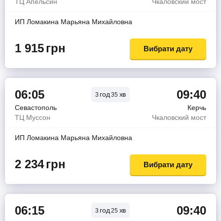
ТЦ Апельсин
Чкаловский мост
ИП Ломакина Марьяна Михайловна
1 915
грн
Вибрати дату
06:05
09:40
год
хв
3
35
Севастополь
Керчь
ТЦ Муссон
Чкаловский мост
ИП Ломакина Марьяна Михайловна
2 234
грн
Вибрати дату
06:15
09:40
год
хв
3
25