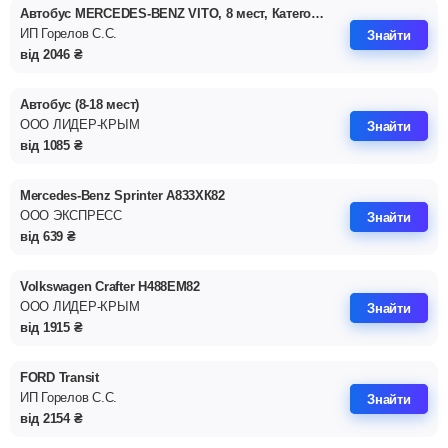
Автобус MERCEDES-BENZ VITO, 8 мест, Категория ТС 'М2'
ИП Горелов С.С.
Знайти
від
2046
₴
Автобус (8-18 мест)
ООО ЛИДЕР-КРЫМ
Знайти
від
1085
₴
Mercedes-Benz Sprinter А833ХК82
ООО ЭКСПРЕСС
Знайти
від
639
₴
Volkswagen Crafter Н488ЕМ82
ООО ЛИДЕР-КРЫМ
Знайти
від
1915
₴
FORD Transit
ИП Горелов С.С.
Знайти
від
2154
₴