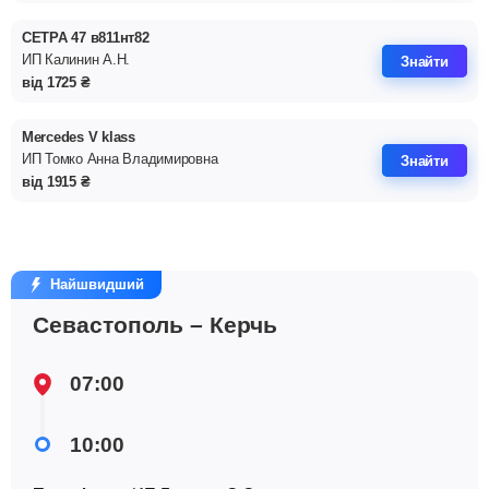
СЕТРА 47 в811нт82
ИП Калинин А.Н.
Знайти
від
1725
₴
Mercedes V klass
ИП Томко Анна Владимировна
Знайти
від
1915
₴
Найшвидший
Севастополь – Керчь
07:00
10:00