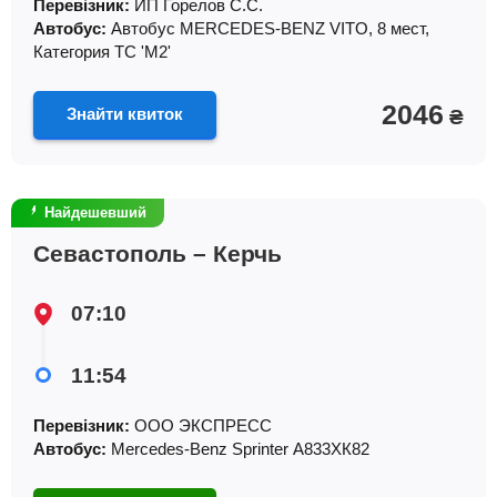
Перевізник:
ИП Горелов С.С.
Автобус:
Автобус MERCEDES-BENZ VITO, 8 мест,
Категория ТС 'М2'
2046
Знайти квиток
₴
Найдешевший
Севастополь – Керчь
07:10
11:54
Перевізник:
ООО ЭКСПРЕСС
Автобус:
Mercedes-Benz Sprinter А833ХК82