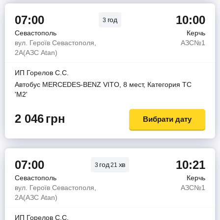
07:00
10:00
год
3
Севастополь
Керчь
вул. Героїв Севастополя,
АЗС№1
2А(АЗС Atan)
ИП Горелов С.С.
Автобус MERCEDES-BENZ VITO, 8 мест, Категория ТС
'М2'
2 046
грн
Вибрати дату
07:00
10:21
год
хв
3
21
Севастополь
Керчь
вул. Героїв Севастополя,
АЗС№1
2А(АЗС Atan)
ИП Горелов С.С.