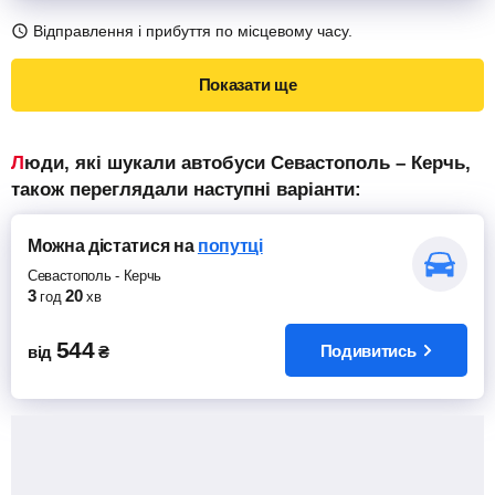
Відправлення і прибуття по місцевому часу.
Показати ще
Люди, які шукали автобуси Севастополь – Керчь,
також переглядали наступні варіанти:
Можна дістатися
на
попутці
Севастополь
-
Керчь
3
20
год
хв
544
Подивитись
від
₴