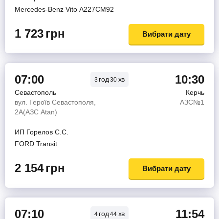
Mercedes-Benz Vito А227СМ92
1 723
грн
Вибрати дату
07:00
10:30
год
хв
3
30
Севастополь
Керчь
вул. Героїв Севастополя,
АЗС№1
2А(АЗС Atan)
ИП Горелов С.С.
FORD Transit
2 154
грн
Вибрати дату
07:10
11:54
год
хв
4
44