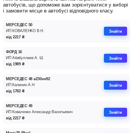
автобусів, що допоможе вам зорієнтуватися у виборі
і замовити місце в автобусі відповідного класу.
МЕРСЕДЕС 50
ИП КОВАЛЕНКО В.Н.
Знайти
від
2217
₴
ФОРД 16
ИП Абибуллаев А. Ш.
Знайти
від
1989
₴
МЕРСЕДЕС 48 а230нн92
ИП Калинин А.Н.
Знайти
від
1782
₴
МЕРСЕДЕС 49
ИП Коваленко Александр Васильевич
Знайти
від
2217
₴
Мест:20 (Bus)