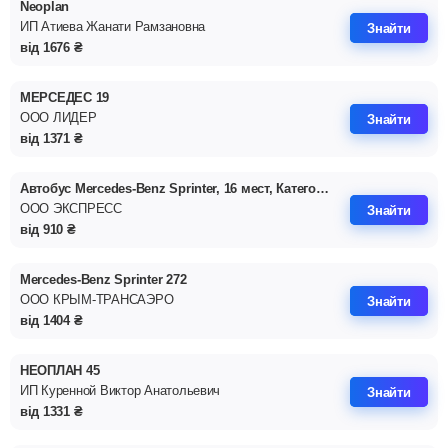
Neoplan
ИП Атиева Жанати Рамзановна
Знайти
від
1676
₴
МЕРСЕДЕС 19
ООО ЛИДЕР
Знайти
від
1371
₴
Автобус Mercedes-Benz Sprinter, 16 мест, Категория ТС 'М2'
ООО ЭКСПРЕСС
Знайти
від
910
₴
Mercedes-Benz Sprinter 272
ООО КРЫМ-ТРАНСАЭРО
Знайти
від
1404
₴
НЕОПЛАН 45
ИП Куренной Виктор Анатольевич
Знайти
від
1331
₴