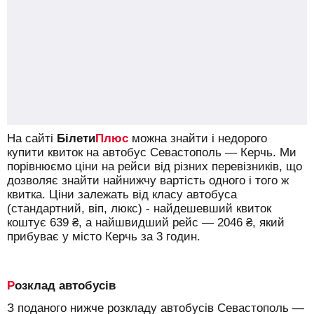
На сайті
Білети
Плюс
можна знайти і недорого
купити квиток на автобус Севастополь — Керчь.
Ми
порівнюємо ціни на рейси від різних перевізників, що
дозволяє знайти найнижчу вартість одного і того ж
квитка. Ціни залежать від класу автобуса
(стандартний, віп, люкс) - найдешевший квиток
коштує
639
₴
, а найшвидший рейс —
2046
₴
, який
прибуває у місто Керчь за 3 годин.
Розклад автобусів
З поданого нижче розкладу автобусів Севастополь —