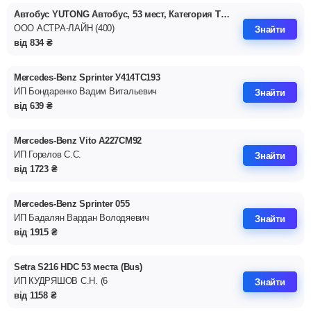
Автобус YUTONG Автобус, 53 мест, Категория ТС 'М3'
ООО АСТРА-ЛАЙН (400)
Знайти
від
834
₴
Mercedes-Benz Sprinter У414ТС193
ИП Бондаренко Вадим Витальевич
Знайти
від
639
₴
Mercedes-Benz Vito А227СМ92
ИП Горелов С.С.
Знайти
від
1723
₴
Mercedes-Benz Sprinter 055
ИП Бадалян Вардан Володяевич
Знайти
від
1915
₴
Setra S216 HDC 53 места (Bus)
ИП КУДРЯШОВ С.Н. (6
Знайти
від
1158
₴