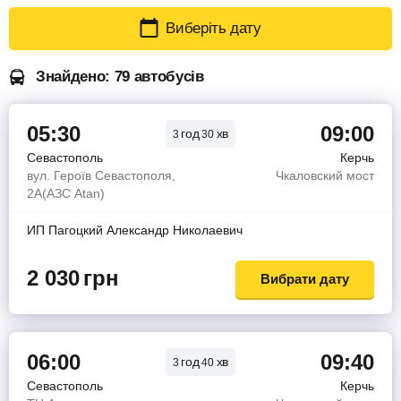
Виберіть дату
Знайдено: 79 автобусів
05:30
09:00
год
хв
3
30
Севастополь
Керчь
вул. Героїв Севастополя,
Чкаловский мост
2А(АЗС Atan)
ИП Пагоцкий Александр Николаевич
2 030
грн
Вибрати дату
06:00
09:40
год
хв
3
40
Севастополь
Керчь