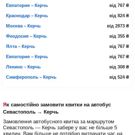
Евпатория – Керчь
від
767
₴
Краснодар – Керчь
від
824
₴
Москва – Керчь
від
2873
₴
Феодосия – Керчь
від
355
₴
Ялта – Керчь
від
767
₴
Евпатория – Керчь
від
767
₴
Ленино – Керчь
від
308
₴
Симферополь – Керчь
від
524
₴
Як самостійно замовити квитки на автобус
Севастополь → Керчь
Замовлення автобусного квитка за маршрутом
Севастополь — Керчь забере у вас не більше 5
хвилин. Вам більше не потрібно витрачати час на