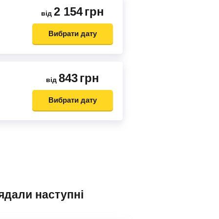
2 154
грн
від
Вибрати дату
843
грн
від
Вибрати дату