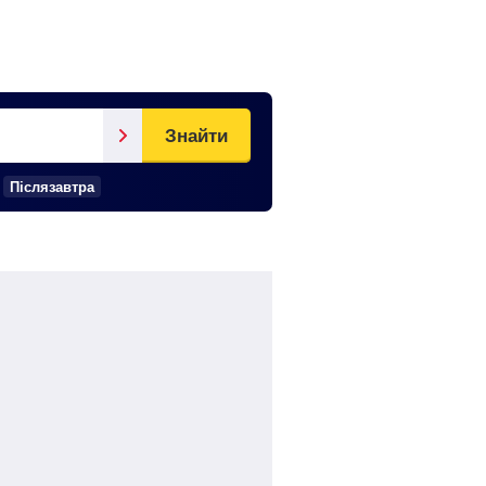
Знайти
Післязавтра