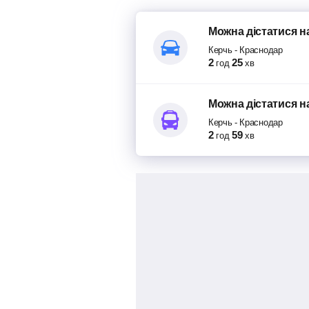
Можна дістатися
н
Керчь
-
Краснодар
2
25
год
хв
Можна дістатися
н
Керчь
-
Краснодар
2
59
год
хв