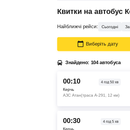
Квитки на автобус 
Найближчі рейси:
Сьогодні
За
Виберіть дату
Знайдено: 104 автобуса
00:10
4
год
50
хв
Керчь
АЗС Атан(траса А-291, 12 км)
00:30
4
год
5
хв
Керчь