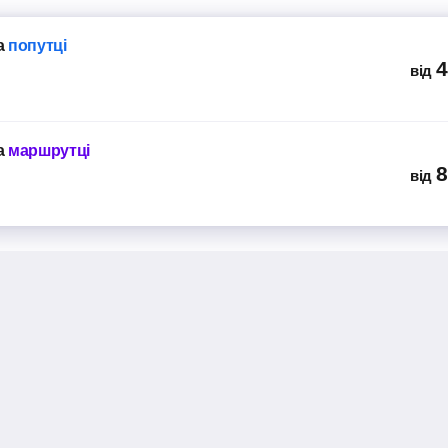
а
попутці
4
від
а
маршрутці
8
від