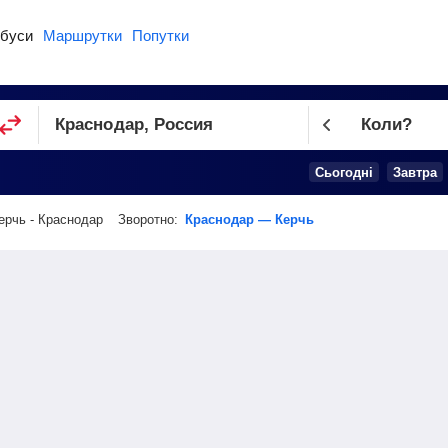
буси
Маршрутки
Попутки
Коли?
Cьогодні
Завтра
ерчь - Краснодар
Зворотно:
Краснодар — Керчь