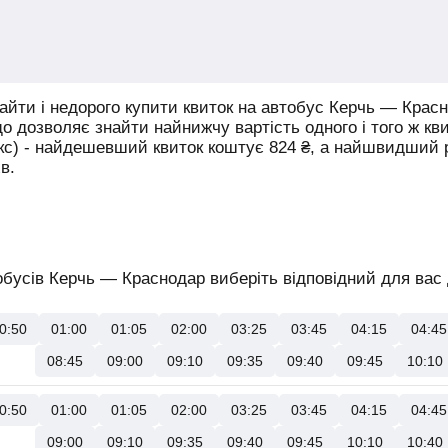
йти і недорого купити квиток на автобус Керчь — Красн
що дозволяє знайти найнижчу вартість одного і того ж кв
юкс) - найдешевший квиток коштує
824
₴
, а найшвидший
в.
бусів Керчь — Краснодар виберіть відповідний для вас 
0:50
01:00
01:05
02:00
03:25
03:45
04:15
04:45
08:45
09:00
09:10
09:35
09:40
09:45
10:10
0:50
01:00
01:05
02:00
03:25
03:45
04:15
04:45
09:00
09:10
09:35
09:40
09:45
10:10
10:40