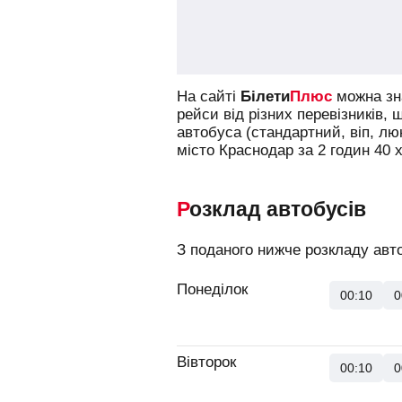
На сайті
Білети
Плюс
можна зна
рейси від різних перевізників, 
автобуса (стандартний, віп, л
місто Краснодар за 2 годин 40 х
Розклад автобусів
З поданого нижче розкладу авто
Понеділок
00:10
0
Вівторок
00:10
0