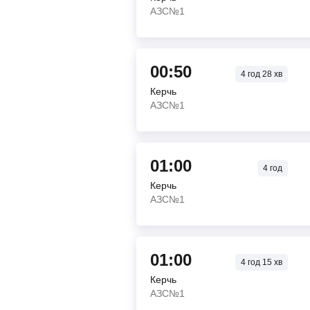
АЗС№1
00:50
4
год
28
хв
Керчь
АЗС№1
01:00
4
год
Керчь
АЗС№1
01:00
4
год
15
хв
Керчь
АЗС№1