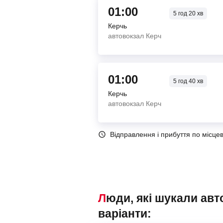
01:00
5
год
20
хв
Керчь
автовокзал Керч
01:00
5
год
40
хв
Керчь
автовокзал Керч
Відправлення і прибуття по місце
Люди, які шукали автобуси Керчь – Краснодар, також переглядали наступні
варіанти: