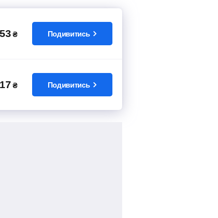
53
Подивитись
₴
17
Подивитись
₴