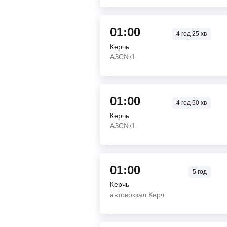
01:00
4
год
25
хв
Керчь
АЗС№1
01:00
4
год
50
хв
Керчь
АЗС№1
01:00
5
год
Керчь
автовокзал Керч