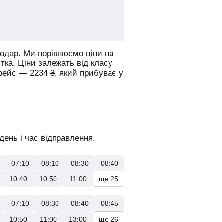
одар.
Ми порівнюємо ціни на
итка. Ціни залежать від класу
 рейс —
2234
₴
, який прибуває у
день і час відправлення.
07:10
08:10
08:30
08:40
10:40
10:50
11:00
ще 25
07:10
08:30
08:40
08:45
10:50
11:00
13:00
ще 26