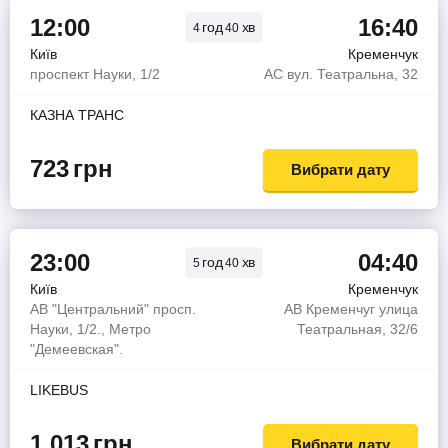
12:00
16:40
год
хв
4
40
Київ
Кременчук
проспект Науки, 1/2
АС вул. Театральна, 32
КАЗНА ТРАНС
723
грн
Вибрати дату
23:00
04:40
год
хв
5
40
Київ
Кременчук
АВ "Центральний" просп.
АВ Кременчуг улица
Науки, 1/2., Метро
Театральная, 32/6
"Демеевская".
LIKEBUS
1 013
грн
Вибрати дату