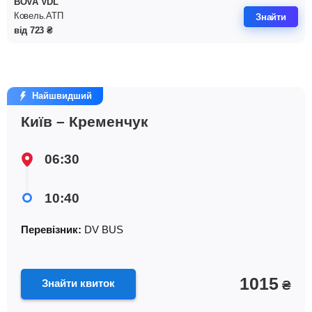
BOVA VDL
Ковель.АТП
Знайти
від
723
₴
Найшвидший
Київ – Кременчук
06:30
10:40
Перевізник:
DV BUS
1015
Знайти квиток
₴