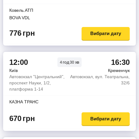
Ковель.АТП
BOVA VDL
776
грн
Вибрати дату
12:00
16:30
год
хв
4
30
Київ
Кременчук
Автовокзал "Центральний",
Автовокзал, вул. Театральна,
проспект Науки, 1/2,
32/6
платформа 1-14
КАЗНА ТРАНС
670
грн
Вибрати дату