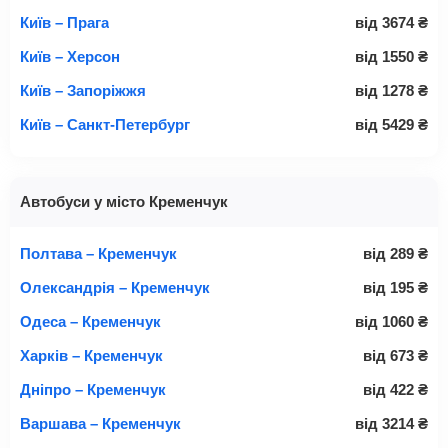
Київ – Прага
від
3674
₴
Київ – Херсон
від
1550
₴
Київ – Запоріжжя
від
1278
₴
Київ – Санкт-Петербург
від
5429
₴
Автобуси у місто Кременчук
Полтава – Кременчук
від
289
₴
Олександрія – Кременчук
від
195
₴
Одеса – Кременчук
від
1060
₴
Харків – Кременчук
від
673
₴
Дніпро – Кременчук
від
422
₴
Варшава – Кременчук
від
3214
₴