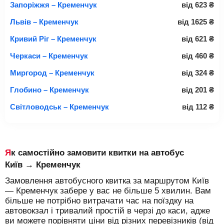
Запоріжжя – Кременчук
від
623
₴
Львів – Кременчук
від
1625
₴
Кривий Ріг – Кременчук
від
621
₴
Черкаси – Кременчук
від
460
₴
Миргород – Кременчук
від
324
₴
Глобино – Кременчук
від
201
₴
Світловодськ – Кременчук
від
112
₴
Як самостійно замовити квитки на автобус
Київ → Кременчук
Замовлення автобусного квитка за маршрутом Київ
— Кременчук забере у вас не більше 5 хвилин. Вам
більше не потрібно витрачати час на поїздку на
автовокзал і тривалий простій в черзі до каси, адже
ви можете порівняти ціни від різних перевізників (від