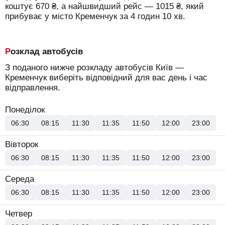
коштує
670
₴
, а найшвидший рейс —
1015
₴
, який
прибуває у місто Кременчук за 4 годин 10 хв.
Розклад автобусів
З поданого нижче розкладу автобусів Київ —
Кременчук виберіть відповідний для вас день і час
відправлення.
Понеділок
06:30
08:15
11:30
11:35
11:50
12:00
23:00
Вівторок
06:30
08:15
11:30
11:35
11:50
12:00
23:00
Середа
06:30
08:15
11:30
11:35
11:50
12:00
23:00
Четвер