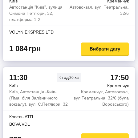
Київ
Кременчук
Автостанція "Київ", вулиця
Автовокзал, вул. Театральна,
Симона Петлюри, 32,
32/6
платформа 1-2
VOLYN EKSPRES LTD
1 084
грн
Вибрати дату
11:30
17:50
год
хв
6
20
Київ
Кременчук
Київ, Автостанція -Київ-
Кременчук, Автовокзал,
(Яма, біля Залізничного
вул.Театральна, 32/6 (була
вокзалу), вул. С.Петлюри, 32
Воровського)
Ковель.АТП
BOVA VDL