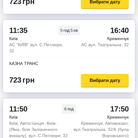
723
грн
Вибрати дату
11:35
16:40
год
хв
5
5
Київ
Кременчук
АС “КИЇВ” вул. С.Петлюри,
АС вул. Театральна, 32
32
КАЗНА ТРАНС
723
грн
Вибрати дату
11:50
17:50
год
6
Київ
Кременчук
Київ, Автостанція -Київ-
Кременчук, Автовокзал,
(Яма, біля Залізничного
вул.Театральна, 32/6 (була
вокзалу), вул. С.Петлюри, 32
Воровського)