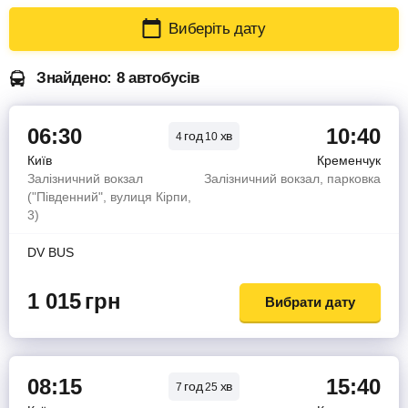
Виберіть дату
Знайдено: 8 автобусів
06:30
10:40
год
хв
4
10
Київ
Кременчук
Залізничний вокзал
Залізничний вокзал, парковка
("Південний", вулиця Кірпи,
3)
DV BUS
1 015
грн
Вибрати дату
08:15
15:40
год
хв
7
25