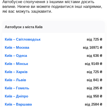
Автобусне сполучення з іншими містами досить
велике. Нижче ви можете подивитися інші напрямки,
які вас можуть зацікавити.
Автобуси з міста Київ
Київ – Світловодськ
від
725
₴
Київ – Москва
від
16971
₴
Київ – Одеса
від
636
₴
Київ – Мінськ
від
9149
₴
Київ – Харків
від
725
₴
Київ – Львів
від
841
₴
Київ – Гомель
від
295
₴
Київ – Дніпро
від
958
₴
Київ – Варшава
від
2584
₴