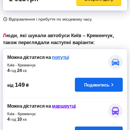
Відправлення і прибуття по місцевому часу.
Люди, які шукали автобуси Київ – Кременчук,
також переглядали наступні варіанти:
Можна дістатися
на
попутці
Київ
-
Кременчук
4
24
год
хв
149
Подивитись
від
₴
Можна дістатися
на
маршрутці
Київ
-
Кременчук
4
10
год
хв