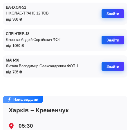
ВАНХОЛ-51
НІКОЛАС-ТРАНС 12 ТОВ
Знайти
від
988
₴
СПРІНТЕР-18
Лисенко Андрiй Сергiйович ФОП
Знайти
від
1060
₴
МАН-50
Литвин Володимир Олександрович ФОП 1
Знайти
від
785
₴
Найшвидший
Харків – Кременчук
05:30