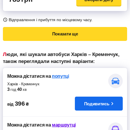
Відправлення і прибуття по місцевому часу.
Показати ще
Люди, які шукали автобуси Харків – Кременчук,
також переглядали наступні варіанти:
Можна дістатися
на
попутці
Харків
-
Кременчук
3
40
год
хв
396
Подивитись
від
₴
Можна дістатися
на
маршрутці