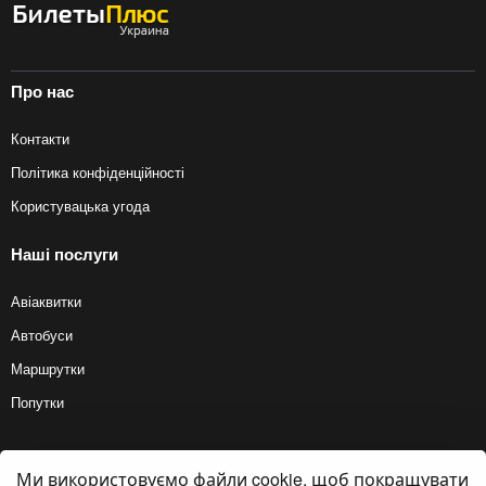
Про нас
Контакти
Політика конфіденційності
Користувацька угода
Наші послуги
Авіаквитки
Автобуси
Маршрутки
Попутки
Ми використовуємо файли cookie, щоб покращувати
© 2012 — 2026, Biletyplus, ООО «Инновэйтив Трэвел Текнолоджиз». Усі