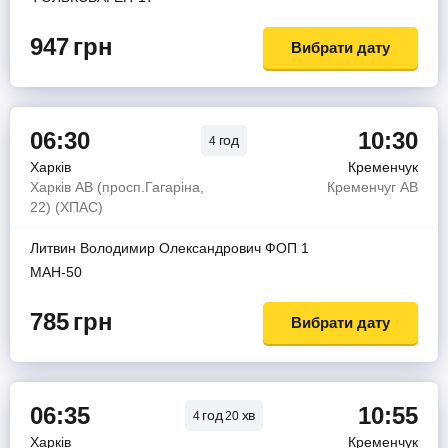
947
грн
Вибрати дату
06:30
10:30
год
4
Харків
Кременчук
Харків АВ (просп.Гагаріна,
Кременчуг АВ
22) (ХПАС)
Литвин Володимир Олександрович ФОП 1
МАН-50
785
грн
Вибрати дату
06:35
10:55
год
хв
4
20
Харків
Кременчук