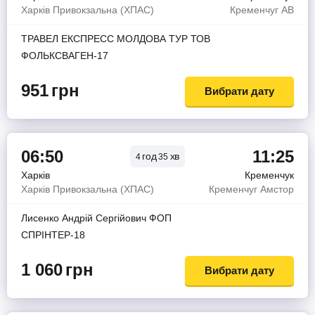
Харків Привокзальна (ХПАС)
Кременчуг АВ
ТРАВЕЛ ЕКСПРЕСС МОЛДОВА ТУР ТОВ
ФОЛЬКСВАГЕН-17
951
грн
Вибрати дату
06:50
11:25
год
хв
4
35
Харків
Кременчук
Харків Привокзальна (ХПАС)
Кременчуг Амстор
Лисенко Андрiй Сергiйович ФОП
СПРІНТЕР-18
1 060
грн
Вибрати дату