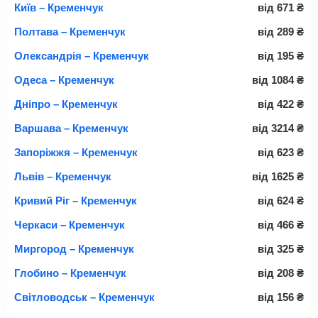
Київ – Кременчук
від
671
₴
Полтава – Кременчук
від
289
₴
Олександрія – Кременчук
від
195
₴
Одеса – Кременчук
від
1084
₴
Дніпро – Кременчук
від
422
₴
Варшава – Кременчук
від
3214
₴
Запоріжжя – Кременчук
від
623
₴
Львів – Кременчук
від
1625
₴
Кривий Ріг – Кременчук
від
624
₴
Черкаси – Кременчук
від
466
₴
Миргород – Кременчук
від
325
₴
Глобино – Кременчук
від
208
₴
Світловодськ – Кременчук
від
156
₴