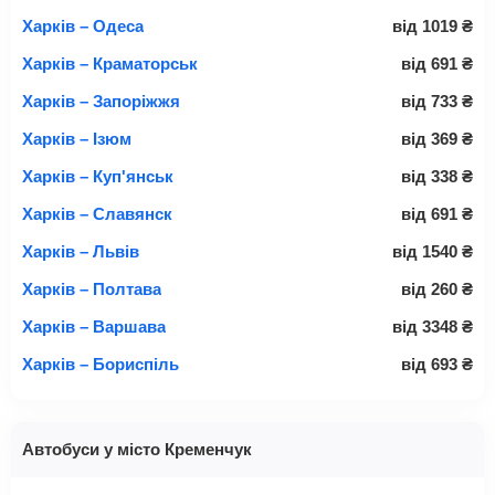
Харків – Одеса
від
1019
₴
Харків – Краматорськ
від
691
₴
Харків – Запоріжжя
від
733
₴
Харків – Ізюм
від
369
₴
Харків – Куп'янськ
від
338
₴
Харків – Славянск
від
691
₴
Харків – Львів
від
1540
₴
Харків – Полтава
від
260
₴
Харків – Варшава
від
3348
₴
Харків – Бориспіль
від
693
₴
Автобуси у місто Кременчук