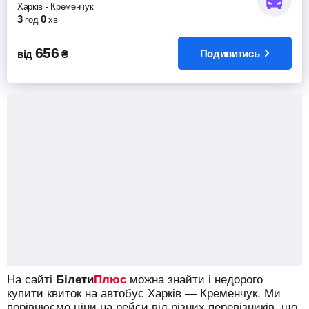
Харків
-
Кременчук
3
0
год
хв
656
Подивитись
від
₴
На сайті
Білети
Плюс
можна знайти і недорого
купити квиток на автобус Харків — Кременчук.
Ми
порівнюємо ціни на рейси від різних перевізників, що