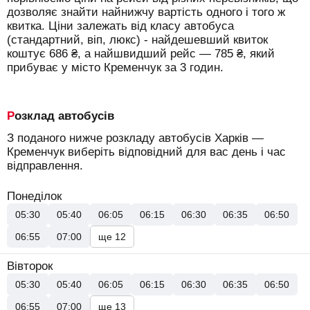
дозволяє знайти найнижчу вартість одного і того ж
квитка. Ціни залежать від класу автобуса
(стандартний, віп, люкс) - найдешевший квиток
коштує
686
₴
, а найшвидший рейс —
785
₴
, який
прибуває у місто Кременчук за 3 годин.
Розклад автобусів
З поданого нижче розкладу автобусів Харків —
Кременчук виберіть відповідний для вас день і час
відправлення.
Понеділок
05:30
05:40
06:05
06:15
06:30
06:35
06:50
06:55
07:00
ще 12
Вівторок
05:30
05:40
06:05
06:15
06:30
06:35
06:50
06:55
07:00
ще 13