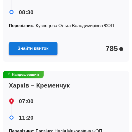
08:30
Перевізник:
Кузнєцова Ольга Володимирiвна ФОП
785
Знайти квиток
₴
Найдешевший
Харків – Кременчук
07:00
11:20
Перевізник:
Барвiнко Надiя Миколаївна ФОП