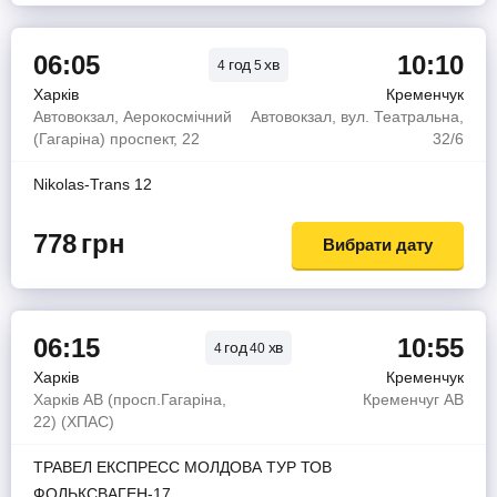
06:05
10:10
год
хв
4
5
Харків
Кременчук
Автовокзал, Аерокосмічний
Автовокзал, вул. Театральна,
(Гагаріна) проспект, 22
32/6
Nikolas-Trans 12
778
грн
Вибрати дату
06:15
10:55
год
хв
4
40
Харків
Кременчук
Харків АВ (просп.Гагаріна,
Кременчуг АВ
22) (ХПАС)
ТРАВЕЛ ЕКСПРЕСС МОЛДОВА ТУР ТОВ
ФОЛЬКСВАГЕН-17