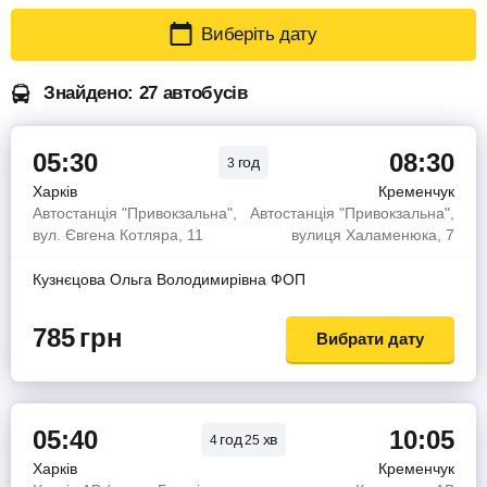
Виберіть дату
Знайдено: 27 автобусів
05:30
08:30
год
3
Харків
Кременчук
Автостанція "Привокзальна",
Автостанція "Привокзальна",
вул. Євгена Котляра, 11
вулиця Халаменюка, 7
Кузнєцова Ольга Володимирiвна ФОП
785
грн
Вибрати дату
05:40
10:05
год
хв
4
25
Харків
Кременчук