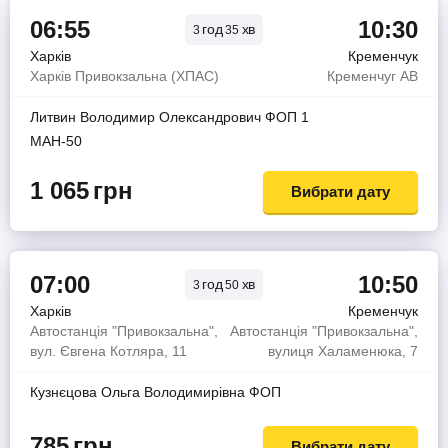
06:55
10:30
год
хв
3
35
Харків
Кременчук
Харків Привокзальна (ХПАС)
Кременчуг АВ
Литвин Володимир Олександрович ФОП 1
МАН-50
1 065
грн
Вибрати дату
07:00
10:50
год
хв
3
50
Харків
Кременчук
Автостанція "Привокзальна",
Автостанція "Привокзальна",
вул. Євгена Котляра, 11
вулиця Халаменюка, 7
Кузнєцова Ольга Володимирiвна ФОП
785
грн
Вибрати дату