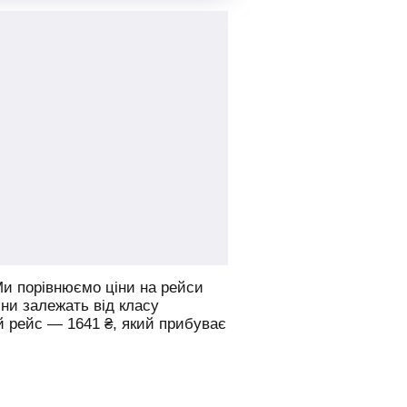
и порівнюємо ціни на рейси
іни залежать від класу
й рейс —
1641
₴
, який прибуває