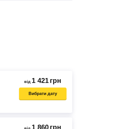
1 421
грн
від
Вибрати дату
1 860
грн
від