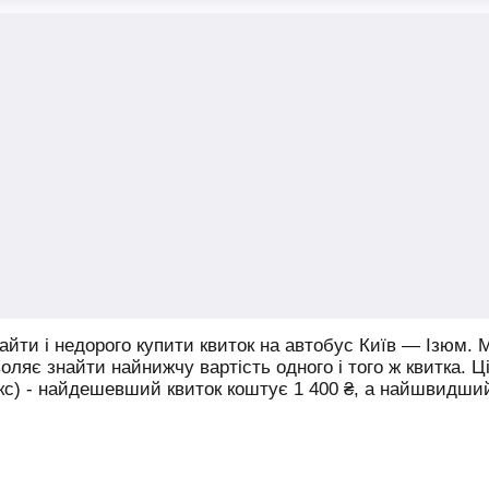
йти і недорого купити квиток на автобус Київ — Ізюм.
М
воляє знайти найнижчу вартість одного і того ж квитка. Ц
юкс) - найдешевший квиток коштує
1 400
₴
, а найшвидши