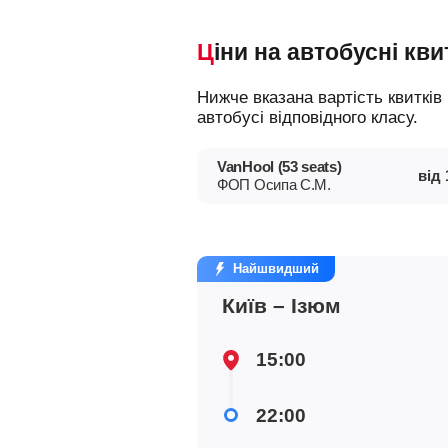
Ціни на автобусні кви
Нижче вказана вартість квитків на різні типи автобусів, що допоможе вам зорієнтуватися у виборі і замовити місце в
автобусі відповідного класу.
VanHool (53 seats)
від
ФОП Осипа С.М.
Найшвидший
Київ – Ізюм
15:00
22:00