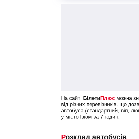
На сайті
Білети
Плюс
можна зна
від різних перевізників, що доз
автобуса (стандартний, віп, л
у місто Ізюм за 7 годин.
Розклад автобусів