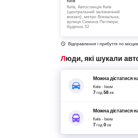
Київ
Київ, Автостанція Київ
(центральний залізничний
вокзал), метро Вокзальна;
вулиця Симона Петлюри;
будинок 32
Відправлення і прибуття по місце
Люди, які шукали авт
Можна дістатися
н
Київ
-
Ізюм
7
58
год
хв
Можна дістатися
н
Київ
-
Ізюм
7
0
год
хв