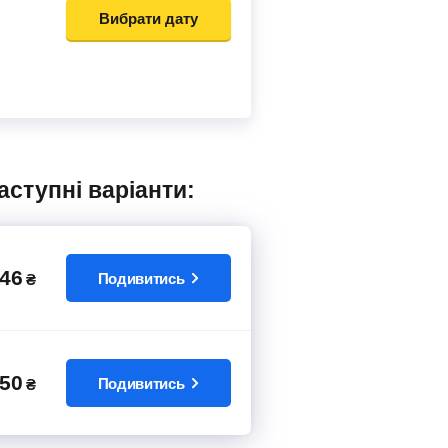
Вибрати дату
аступні варіанти:
46
Подивитись
₴
50
Подивитись
₴