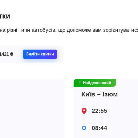
тки
1421
₴
Знайти квитки
Найдешевший
Київ – Ізюм
22:55
08:44