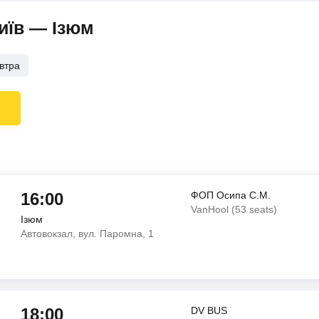
иїв — Ізюм
втра
16:00
ФОП Осипа С.М.
VanHool (53 seats)
Ізюм
Автовокзал, вул. Паромна, 1
18:00
DV BUS