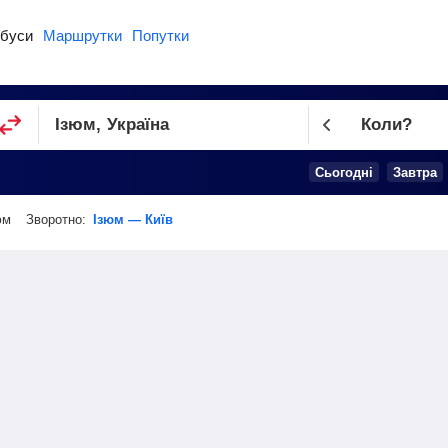
буси
Маршрутки
Попутки
Коли?
Cьогодні
Завтра
юм
Зворотно:
Ізюм — Київ