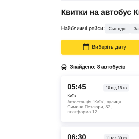
Квитки на автобус К
Найближчі рейси:
Сьогодні
За
Виберіть дату
Знайдено: 8 автобусів
05:45
10
год
15
хв
Київ
Автостанція "Київ", вулиця
Симона Петлюри, 32,
платформа 12
06:30
11
год
30
хв