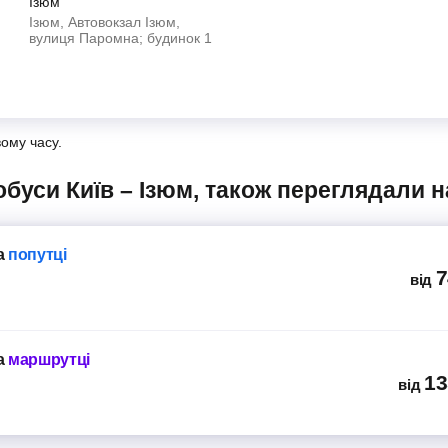
Ізюм
Ізюм, Автовокзал Ізюм,
вулиця Паромна; будинок 1
вому часу.
обуси Київ – Ізюм, також переглядали н
а
попутці
7
від
а
маршрутці
13
від