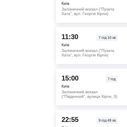
Київ
Залізничний вокзал ("Пузата
Хата", вул. Георгія Кірпи)
11:30
7
год
10
хв
Київ
Залізничний вокзал ("Пузата
Хата", вул. Георгія Кірпи)
15:00
7
год
Київ
Залізничний вокзал
("Південний", вулиця Кірпи, 3)
22:55
9
год
49
хв