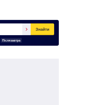
Знайти
Післязавтра