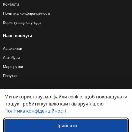
Контакти
Політика конфіденційності
Користувацька угода
Наші послуги
Авіаквитки
Автобуси
Маршрутки
Попутки
Ми використовуємо файли cookie, щоб покращувати
© 2012 — 2026, Biletyplus, ООО «Инновэйтив Трэвел Текнолоджиз». Усі
права захищені. Купівля квитків на автобус здійснюється користувачем
пошук і робити купівлю квитків зручнішою.
самостійно на сайтах партнерів, BiletyPlus не несе відповідальності за
будь-які платіжні операції, що здійснюються на цих сайтах. Кінцева
Політика конфіденційності
вартість квитка може змінюватися залежно від обраного способу оплати.
Використання цього сайту означає прийняття правил
користувацької
угоди
та
політики конфіденційності
.
Прийняти