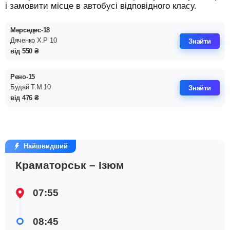
і замовити місце в автобусі відповідного класу.
Мерседес-18
Дяченко Х.Р 10
Знайти
від
550
₴
Рено-15
Будай Т.М.10
Знайти
від
476
₴
Найшвидший
Краматорськ – Ізюм
07:55
08:45