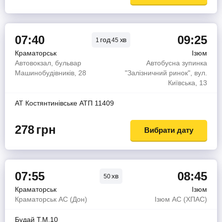
07:40
09:25
год
хв
1
45
Краматорськ
Ізюм
Автовокзал, бульвар
Автобусна зупинка
Машинобудівників, 28
"Залізничний ринок", вул.
Київська, 13
АТ Костянтинiвське АТП 11409
278
грн
Вибрати дату
07:55
08:45
хв
50
Краматорськ
Ізюм
Краматорськ АС (Дон)
Ізюм АС (ХПАС)
Будай Т.М.10