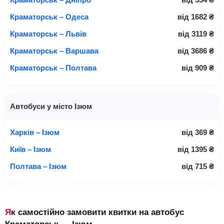
Краматорськ – Одеса
від
1682
₴
Краматорськ – Львів
від
3119
₴
Краматорськ – Варшава
від
3686
₴
Краматорськ – Полтава
від
909
₴
Автобуси у місто Ізюм
Харків – Ізюм
від
369
₴
Київ – Ізюм
від
1395
₴
Полтава – Ізюм
від
715
₴
Як самостійно замовити квитки на автобус