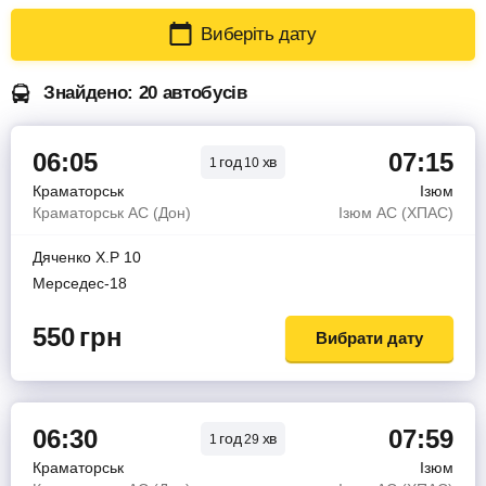
Виберіть дату
Знайдено: 20 автобусів
06:05
07:15
год
хв
1
10
Краматорськ
Ізюм
Краматорськ АС (Дон)
Ізюм АС (ХПАС)
Дяченко Х.Р 10
Мерседес-18
550
грн
Вибрати дату
06:30
07:59
год
хв
1
29
Краматорськ
Ізюм