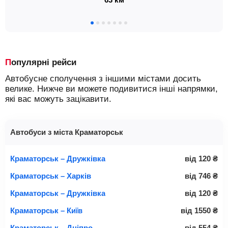
Популярні рейси
Автобусне сполучення з іншими містами досить
велике. Нижче ви можете подивитися інші напрямки,
які вас можуть зацікавити.
Автобуси з міста Краматорськ
Краматорськ – Дружківка
від
120
₴
Краматорськ – Харків
від
746
₴
Краматорськ – Дружківка
від
120
₴
Краматорськ – Київ
від
1550
₴
Краматорськ – Дніпро
від
554
₴