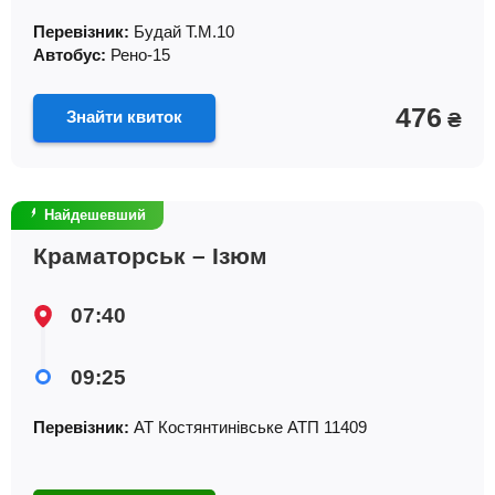
Перевізник:
Будай Т.М.10
Автобус:
Рено-15
476
Знайти квиток
₴
Найдешевший
Краматорськ – Ізюм
07:40
09:25
Перевізник:
АТ Костянтинiвське АТП 11409