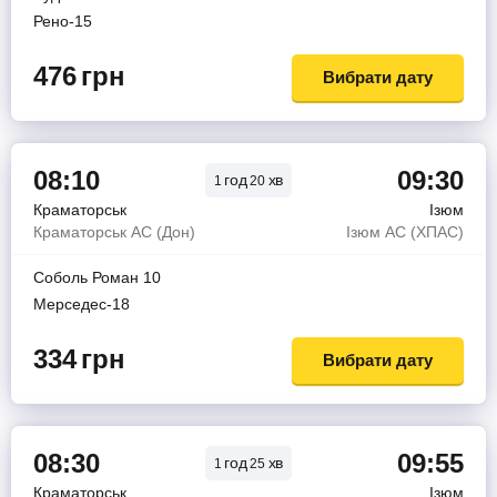
Рено-15
476
грн
Вибрати дату
08:10
09:30
год
хв
1
20
Краматорськ
Ізюм
Краматорськ АС (Дон)
Ізюм АС (ХПАС)
Соболь Роман 10
Мерседес-18
334
грн
Вибрати дату
08:30
09:55
год
хв
1
25
Краматорськ
Ізюм