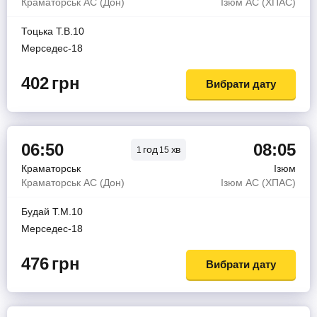
Краматорськ АС (Дон)
Ізюм АС (ХПАС)
Тоцька Т.В.10
Мерседес-18
402
грн
Вибрати дату
06:50
08:05
год
хв
1
15
Краматорськ
Ізюм
Краматорськ АС (Дон)
Ізюм АС (ХПАС)
Будай Т.М.10
Мерседес-18
476
грн
Вибрати дату