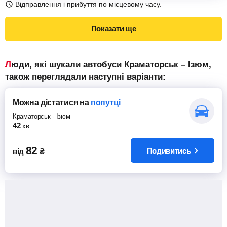
Відправлення і прибуття по місцевому часу.
Показати ще
Люди, які шукали автобуси Краматорськ – Ізюм,
також переглядали наступні варіанти:
Можна дістатися
на
попутці
Краматорськ
-
Ізюм
42
хв
82
Подивитись
від
₴