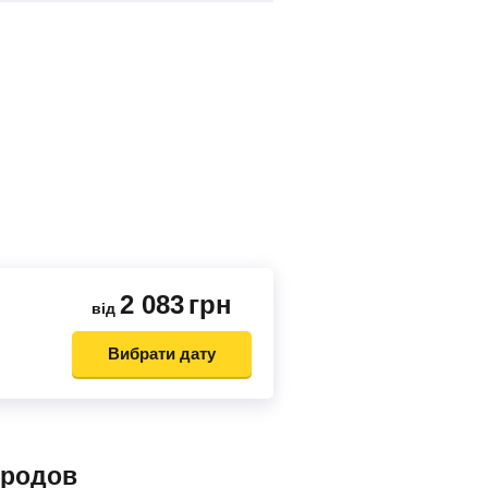
2 083
грн
від
Вибрати дату
ородов