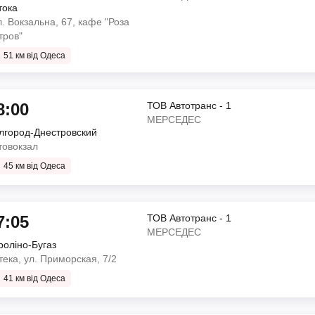
тока
ТОВ Автотранс - 1
л. Вокзальна, 67, кафе "Роза
МЕРСЕДЕС
тров"
ТОВ АТП 15107
)
51 км від Одеса
", проспект Науки, 1/2,
8:00
ТОВ Автотранс - 1
МЕРСЕДЕС
лгород-Днестровский
ТОВ Автотранс - 1
товокзал
МЕРСЕДЕС
BI-AVTOTRANS
45 км від Одеса
иця Симона Петлюри, 32,
)
газ"
7:05
ТОВ Автотранс - 1
МЕРСЕДЕС
роліно-Бугаз
ТОВ Автотранс - 1
тека, ул. Приморская, 7/2
МЕРСЕДЕС
41 км від Одеса
PrusTravel
)
", проспект Науки, 1/2,