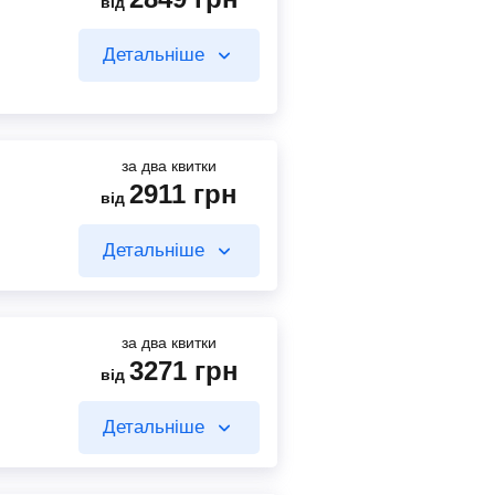
від
918
грн
від
Детальніше
1734
грн
Знайти квиток
від
Знайти квиток
за два квитки
2911
грн
від
918
грн
від
Детальніше
2355
грн
від
Знайти квиток
Знайти квиток
за два квитки
3271
грн
від
918
грн
від
Детальніше
1931
грн
Знайти квиток
від