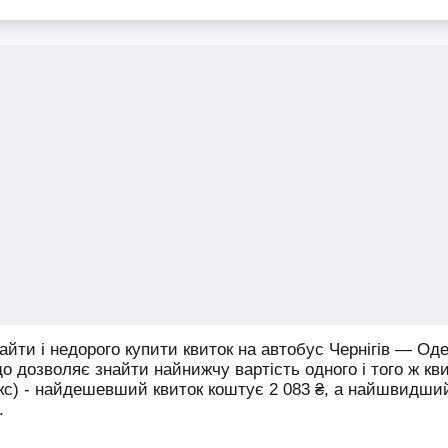
БУС ТАЙМ
ська" (автобусна
niti", Берестейский
л. Солнечная, 9
йти і недорого купити квиток на автобус Чернігів — Оде
що дозволяє знайти найнижчу вартість одного і того ж кв
юкс) - найдешевший квиток коштує
2 083
₴
, а найшвидши
.