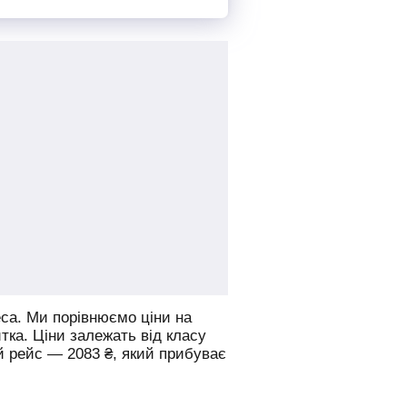
2353
грн
від
Знайти квиток
са.
Ми порівнюємо ціни на
итка. Ціни залежать від класу
й рейс —
2083
₴
, який прибуває