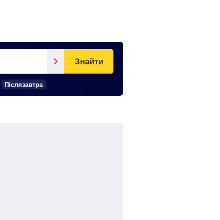
Знайти
Післязавтра