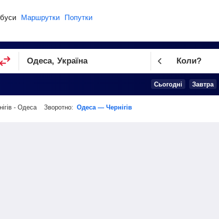
буси
Маршрутки
Попутки
Коли?
Cьогодні
Завтра
нігів - Одеса
Зворотно:
Одеса — Чернігів