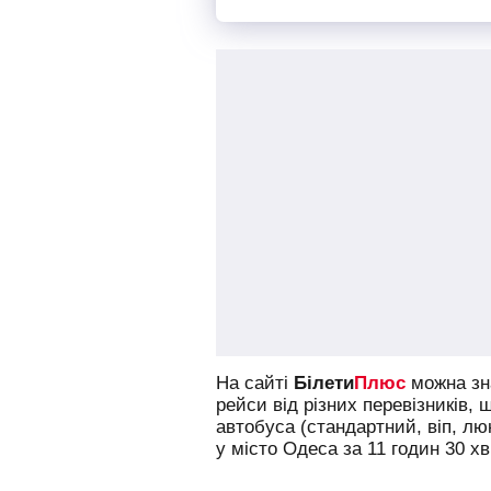
23:00
Київ
Станція метро "Житомир
зупинка біля салону "Infi
проспект, 134)
07:30
Затока
Остановка "Таврия В", у
На сайті
Білети
Плюс
можна зна
рейси від різних перевізників, 
автобуса (стандартний, віп, л
у місто Одеса за 11 годин 30 хв