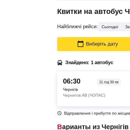
Квитки на автобус Ч
Найближчі рейси:
Сьогодні
За
Виберіть дату
Знайдено: 1 автобус
06:30
11
год
30
хв
Чернігів
Чернигов АВ (ЧОПАС)
Відправлення і прибуття по місце
Варианты из Чернігі