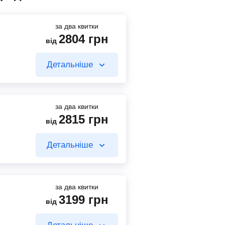
за два квитки
2804
грн
від
Детальніше
за два квитки
2815
грн
від
884
грн
від
Детальніше
Знайти квиток
за два квитки
3199
грн
від
884
грн
від