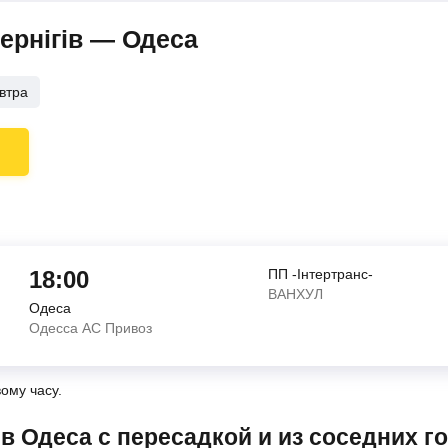
ернігів — Одеса
втра
18:00
ПП -Інтертранс-
ВАНХУЛ
Одеса
Одесса АС Привоз
вому часу.
в в Одеса с пересадкой и из соседних г