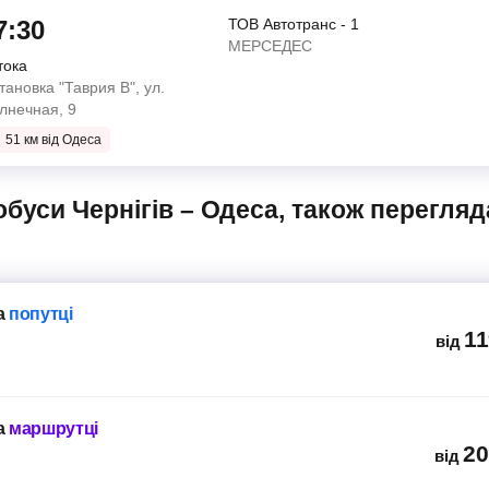
7:30
ТОВ Автотранс - 1
 "Роза Ветров"
МЕРСЕДЕС
тока
ТОВ Автотранс - 1
тановка "Таврия В", ул.
МЕРСЕДЕС
лнечная, 9
ТОВ АТП 15107
)
51 км від Одеса
", проспект Науки, 1/2,
ТОВ Автотранс - 1
МЕРСЕДЕС
БУС ТАЙМ
а
попутці
ська" (автобусна
)
11
від
niti", Берестейский
 7/2
а
маршрутці
20
від