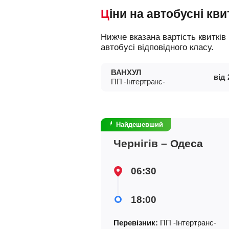
Ціни на автобусні кви
Нижче вказана вартість квитків на різні типи автобусів, що допоможе вам зорієнтуватися у виборі і замовити місце в
автобусі відповідного класу.
ВАНХУЛ
від
ПП -Інтертранс-
Найдешевший
Чернігів – Одеса
06:30
18:00
Перевізник:
ПП -Інтертранс-