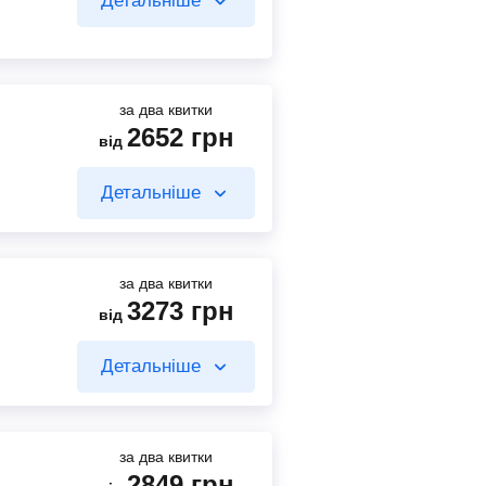
Детальніше
1920
грн
Знайти квиток
від
Знайти квиток
за два квитки
2652
грн
від
884
грн
від
Детальніше
1931
грн
від
Знайти квиток
Знайти квиток
за два квитки
3273
грн
від
918
грн
від
Детальніше
2315
грн
Знайти квиток
від
Знайти квиток
за два квитки
2849
грн