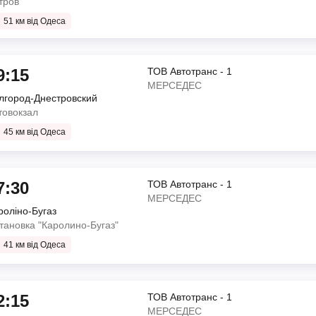
тров"
ТОВ АТП 15107
)
51 км від Одеса
", проспект Науки, 1/2,
9:15
ТОВ Автотранс - 1
МЕРСЕДЕС
лгород-Днестровский
ТОВ Автотранс - 1
товокзал
МЕРСЕДЕС
PrusTravel
45 км від Одеса
", проспект Науки, 1/2,
)
газ"
7:30
ТОВ Автотранс - 1
МЕРСЕДЕС
роліно-Бугаз
ТОВ Автотранс - 1
тановка "Каролино-Бугаз"
МЕРСЕДЕС
41 км від Одеса
ВІННЕР ЄВРО ТРАНС ТОВ
)
иця Симона Петлюри, 32
 "Роза Ветров"
2:15
ТОВ Автотранс - 1
МЕРСЕДЕС