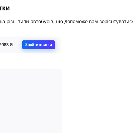
тки
2083
₴
Знайти квитки