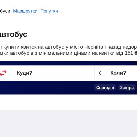
буси
Маршрутки
Попутки
 автобус
 купити квиток на автобус у місто Чернігів і назад недо
мки автобусів з мінімальними цінами на квитки від
151
Куди
?
Коли?
Cьогодні
Завтра