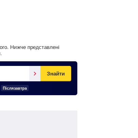
рого.
Нижче представлені
₴
.
Знайти
Післязавтра