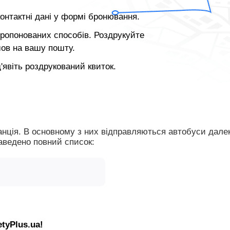
контактні дані у формі бронювання.
пропонованих способів. Роздрукуйте
шов на вашу пошту.
'явіть роздрукований квиток.
аведено повний список:
etyPlus.ua!