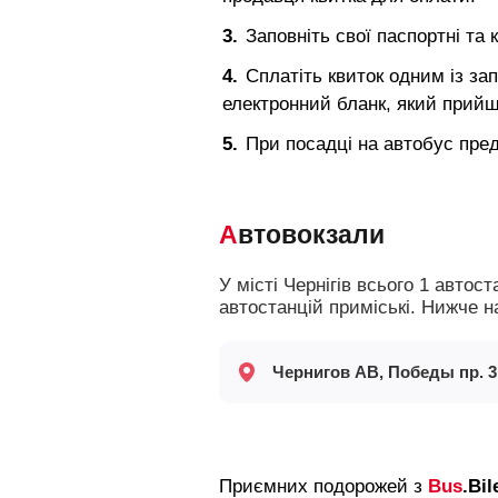
Заповніть свої паспортні та 
Сплатіть квиток одним із за
електронний бланк, який прий
При посадці на автобус пред
Автовокзали
У місті Чернігів всього 1 автостанція. В основному з них відправляються автобуси далекого прямування, а з
автостанцій приміські. Нижче н
Чернигов АВ, Победы пр. 3
Приємних подорожей з
Bus
.Bil