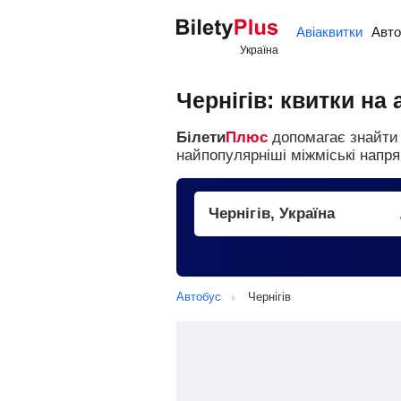
Авіаквитки
Авто
Чернігів: квитки на
Білети
Плюс
допомагає знайти і
найпопулярніші міжміські напря
Автобус
Чернігів