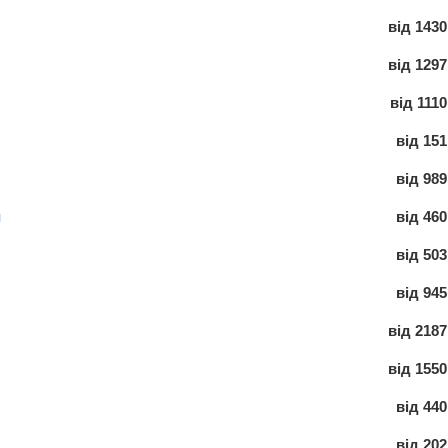
від
1430
від
1297
від
1110
від
151
від
989
й
від
460
від
503
від
945
від
2187
від
1550
від
440
від
202