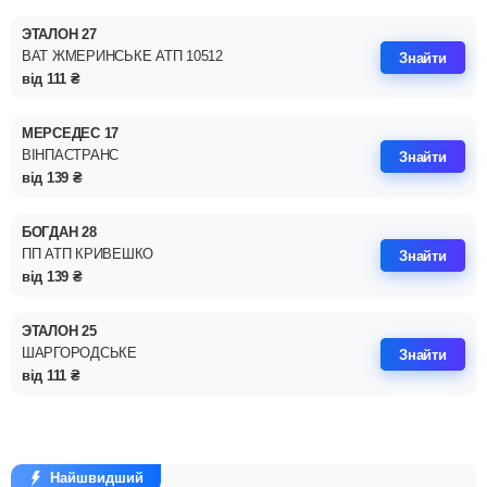
ЭТАЛОН 27
ВАТ ЖМЕРИНСЬКЕ АТП 10512
Знайти
від
111
₴
МЕРСЕДЕС 17
ВІНПАСТРАНС
Знайти
від
139
₴
БОГДАН 28
ПП АТП КРИВЕШКО
Знайти
від
139
₴
ЭТАЛОН 25
ШАРГОРОДСЬКЕ
Знайти
від
111
₴
Найшвидший