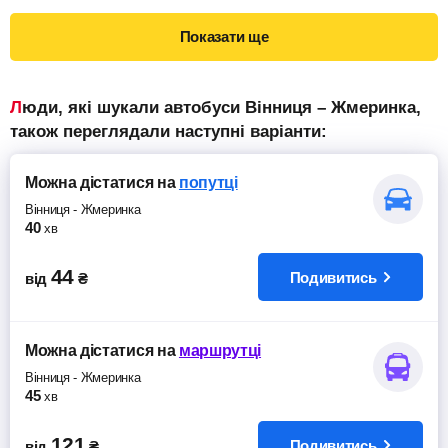
Показати ще
Люди, які шукали автобуси Вінниця – Жмеринка,
також переглядали наступні варіанти:
Можна дістатися
на
попутці
Вінниця
-
Жмеринка
40
хв
44
Подивитись
від
₴
Можна дістатися
на
маршрутці
Вінниця
-
Жмеринка
45
хв
121
Подивитись
від
₴