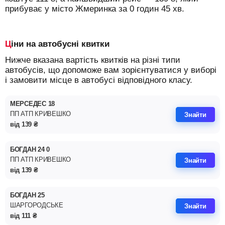
прибуває у місто Жмеринка за 0 годин 45 хв.
Ціни на автобусні квитки
Нижче вказана вартість квитків на різні типи
автобусів, що допоможе вам зорієнтуватися у виборі
і замовити місце в автобусі відповідного класу.
МЕРСЕДЕС 18
ПП АТП КРИВЕШКО
Знайти
від
139
₴
БОГДАН 24 0
ПП АТП КРИВЕШКО
Знайти
від
139
₴
БОГДАН 25
ШАРГОРОДСЬКЕ
Знайти
від
111
₴