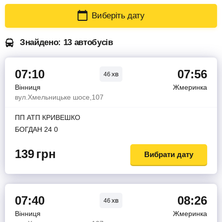
Виберіть дату
Знайдено: 13 автобусів
07:10
07:56
хв
46
Вінниця
Жмеринка
вул.Хмельницьке шосе,107
ПП АТП КРИВЕШКО
БОГДАН 24 0
139
грн
Вибрати дату
07:40
08:26
хв
46
Вінниця
Жмеринка