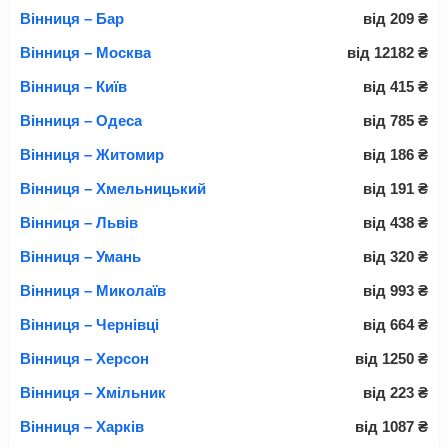
Вінниця – Бар
від
209
₴
Вінниця – Москва
від
12182
₴
Вінниця – Київ
від
415
₴
Вінниця – Одеса
від
785
₴
Вінниця – Житомир
від
186
₴
Вінниця – Хмельницький
від
191
₴
Вінниця – Львів
від
438
₴
Вінниця – Умань
від
320
₴
Вінниця – Миколаїв
від
993
₴
Вінниця – Чернівці
від
664
₴
Вінниця – Херсон
від
1250
₴
Вінниця – Хмільник
від
223
₴
Вінниця – Харків
від
1087
₴