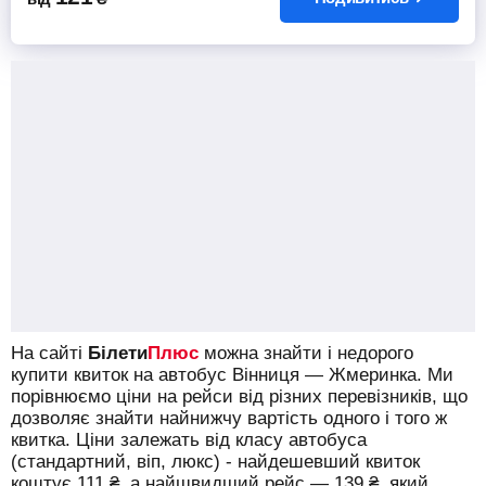
На сайті
Білети
Плюс
можна знайти і недорого
купити квиток на автобус Вінниця — Жмеринка.
Ми
порівнюємо ціни на рейси від різних перевізників, що
дозволяє знайти найнижчу вартість одного і того ж
квитка. Ціни залежать від класу автобуса
(стандартний, віп, люкс) - найдешевший квиток
коштує
111
₴
, а найшвидший рейс —
139
₴
, який