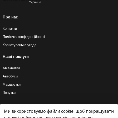
Про нас
Контакти
Політика конфіденційності
Користувацька угода
Наші послуги
Авіаквитки
Автобуси
Маршрутки
Попутки
Ми використовуємо файли cookie, щоб покращувати
© 2012 — 2026, Biletyplus, ООО «Инновэйтив Трэвел Текнолоджиз». Усі
права захищені. Купівля квитків на автобус здійснюється користувачем
пошук і робити купівлю квитків зручнішою.