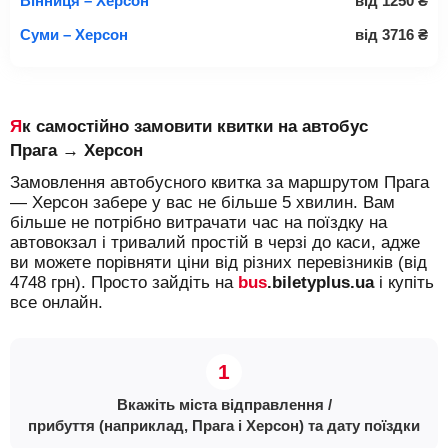
Вінниця – Херсон
від
1250
₴
Суми – Херсон
від
3716
₴
Як самостійно замовити квитки на автобус
Прага → Херсон
Замовлення автобусного квитка за маршрутом Прага
— Херсон забере у вас не більше 5 хвилин. Вам
більше не потрібно витрачати час на поїздку на
автовокзал і тривалий простій в черзі до каси, адже
ви можете порівняти ціни від різних перевізників (від
4748 грн). Просто зайдіть на
bus
.biletyplus.ua
і купіть
все онлайн.
Вкажіть міста відправлення /
прибуття (наприклад, Прага і Херсон) та дату поїздки