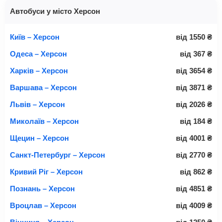
Автобуси у місто Херсон
Київ – Херсон
від
1550
₴
Одеса – Херсон
від
367
₴
Харків – Херсон
від
3654
₴
Варшава – Херсон
від
3871
₴
Львів – Херсон
від
2026
₴
Миколаїв – Херсон
від
184
₴
Щецин – Херсон
від
4001
₴
Санкт-Петербург – Херсон
від
2770
₴
Кривий Ріг – Херсон
від
862
₴
Познань – Херсон
від
4851
₴
Вроцлав – Херсон
від
4009
₴