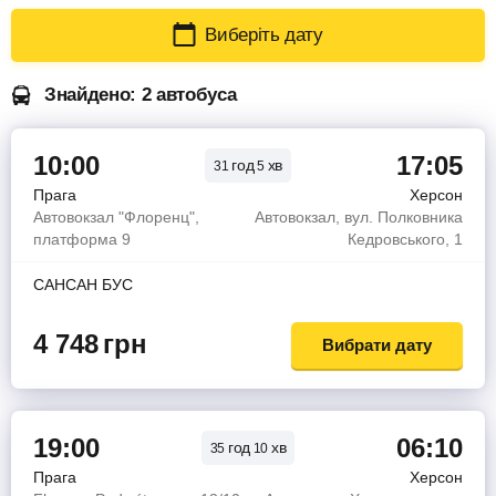
Виберіть дату
Знайдено: 2 автобуса
10:00
17:05
год
хв
31
5
Прага
Херсон
Автовокзал "Флоренц",
Автовокзал, вул. Полковника
платформа 9
Кедровського, 1
САНСАН БУС
4 748
грн
Вибрати дату
19:00
06:10
год
хв
35
10
Прага
Херсон