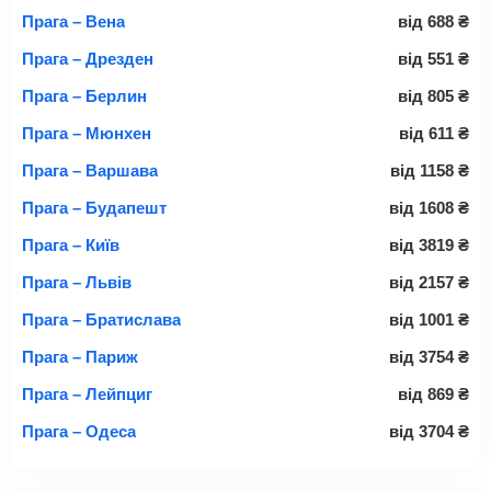
Прага – Вена
від
688
₴
Прага – Дрезден
від
551
₴
Прага – Берлин
від
805
₴
Прага – Мюнхен
від
611
₴
Прага – Варшава
від
1158
₴
Прага – Будапешт
від
1608
₴
Прага – Київ
від
3819
₴
Прага – Львів
від
2157
₴
Прага – Братислава
від
1001
₴
Прага – Париж
від
3754
₴
Прага – Лейпциг
від
869
₴
Прага – Одеса
від
3704
₴