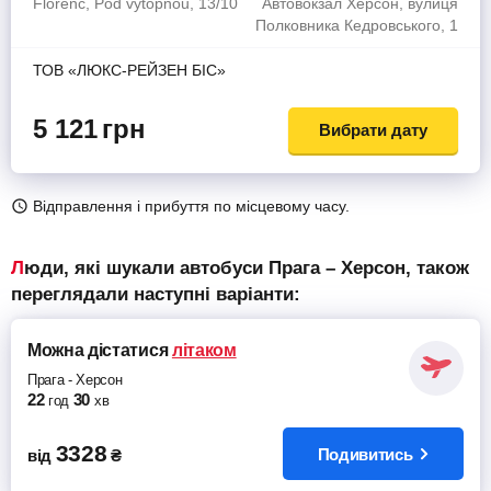
Florenc, Pod výtopnou, 13/10
Автовокзал Херсон, вулиця
Полковника Кедровського, 1
ТОВ «ЛЮКС-РЕЙЗЕН БІС»
5 121
грн
Вибрати дату
Відправлення і прибуття по місцевому часу.
Люди, які шукали автобуси Прага – Херсон, також
переглядали наступні варіанти:
Можна дістатися
літаком
Прага
-
Херсон
22
30
год
хв
3328
Подивитись
від
₴