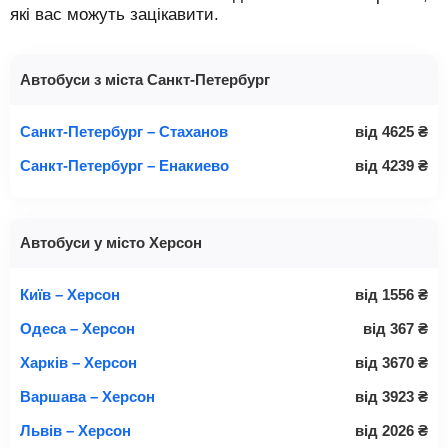
які вас можуть зацікавити.
Автобуси з міста Санкт-Петербург
Санкт-Петербург – Стаханов
від
4625
₴
Санкт-Петербург – Енакиево
від
4239
₴
Автобуси у місто Херсон
Київ – Херсон
від
1556
₴
Одеса – Херсон
від
367
₴
Харків – Херсон
від
3670
₴
Варшава – Херсон
від
3923
₴
Львів – Херсон
від
2026
₴