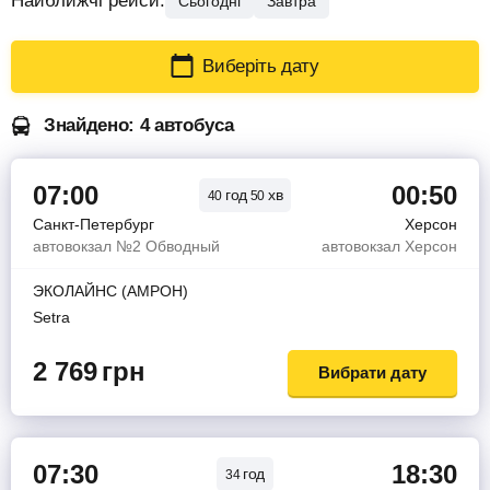
Найближчі рейси:
Сьогодні
Завтра
Виберіть дату
Знайдено: 4 автобуса
07:00
00:50
год
хв
40
50
Санкт-Петербург
Херсон
автовокзал №2 Обводный
автовокзал Херсон
ЭКОЛАЙНС (АМРОН)
Setra
2 769
грн
Вибрати дату
07:30
18:30
год
34