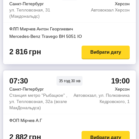
Санкт-Петербург
Херсон
ул. Тепловозная, 31
Автовокзал Херсон
(Макдональдс)
ФЛП Мирчев Антон Георгиевич
Mercedes-Benz Travego ВH 5051 IO
2 816
грн
Вибрати дату
07:30
19:00
год
хв
35
30
Санкт-Петербург
Херсон
Станция метро "Рыбацкое" ,
Автовокзал, ул. Полковника
ул. Тепловозная, 32а (возле
Кедровского, 1
МакДональдса)
ФОП Мiрчев А.Г
2 882
грн
Вибрати дату