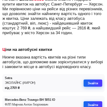
купити квиток на автобус Санкт-Петербург — Херсон.
Ми порівнюємо ціни на рейси від різних перевізників,
що дозволяє знайти найнижчу вартість одного і того
ж квитка. Ціни залежать від класу автобуса
(стандартний, віп, люкс) - найдешевший квиток
коштує
2 769
₴
, а найшвидший рейс —
2816
₴
, який
прибуває у місто Херсон за 34 годин.
Ціни на автобусні квитки
Нижче вказана вартість квитків на різні типи
автобусів, що допоможе вам зорієнтуватися у виборі
і замовити місце в автобусі відповідного класу.
Setra
ЭКОЛАЙНС (АМРОН)
Знайти
від
2769
₴
Mercedes-Benz Travego ВH 5051 IO
ФЛП Мирчев Антон Георгиевич
Знайти