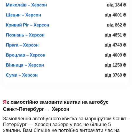
Миколаїв – Херсон
від
184
₴
Щецин – Херсон
від
4001
₴
Кривий Ріг – Херсон
від
862
₴
Познань – Херсон
від
4851
₴
Прага – Херсон
від
4749
₴
Вроцлав – Херсон
від
4009
₴
Вінниця – Херсон
від
1250
₴
Суми – Херсон
від
3769
₴
Як самостійно замовити квитки на автобус
Санкт-Петербург → Херсон
Замовлення автобусного квитка за маршрутом Санкт-
Петербург — Херсон забере у вас не більше 5
хвилин. Вам більше не потрібно витрачати час на