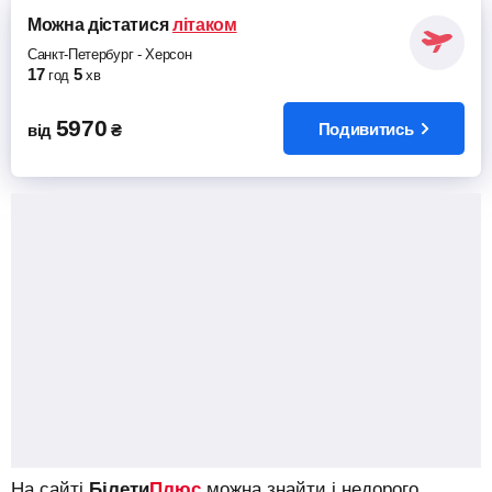
Можна дістатися
літаком
Санкт-Петербург
-
Херсон
17
5
год
хв
5970
Подивитись
від
₴
На сайті
Білети
Плюс
можна знайти і недорого