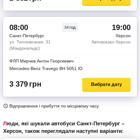
08:00
19:00
год
34
Санкт-Петербург
Херсон
ул. Тепловозная, 31
Автовокзал Херсон
(Макдональдс)
ФЛП Мирчев Антон Георгиевич
Mercedes-Benz Travego ВH 5051 IO
3 379
грн
Вибрати дату
Відправлення і прибуття по місцевому часу.
Люди, які шукали автобуси Санкт-Петербург –
Херсон, також переглядали наступні варіанти: