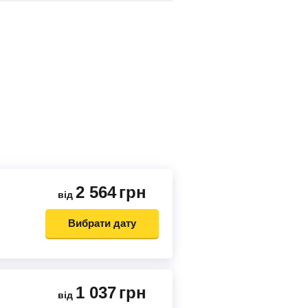
2 564
грн
від
Вибрати дату
1 037
грн
від