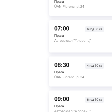
Прага
ÚAN Florenc, pl.24
07:00
6
год
50
хв
Прага
Автовокзал "Флоренц"
08:30
4
год
30
хв
Прага
ÚAN Florenc, pl.24
09:00
6
год
50
хв
Прага
Автовокзал "Флоренц"