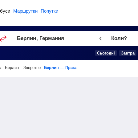
буси
Маршрутки
Попутки
Коли?
Cьогодні
Завтра
а - Берлин
Зворотно:
Берлин — Прага