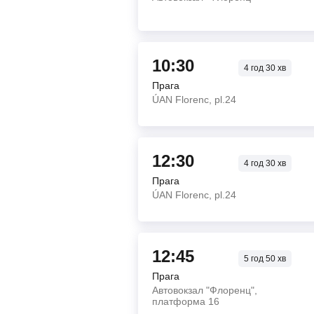
10:30
4
год
30
хв
Прага
ÚAN Florenc, pl.24
12:30
4
год
30
хв
Прага
ÚAN Florenc, pl.24
12:45
5
год
50
хв
Прага
Автовокзал "Флоренц",
платформа 16