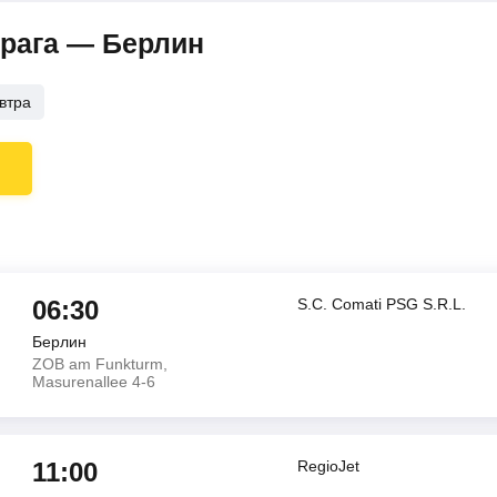
Прага — Берлин
втра
06:30
S.C. Comati PSG S.R.L.
Берлин
ZOB am Funkturm,
Masurenallee 4-6
11:00
RegioJet