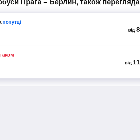
тобуси Прага – Берлин, також перегляда
а
попутці
8
від
ітаком
11
від