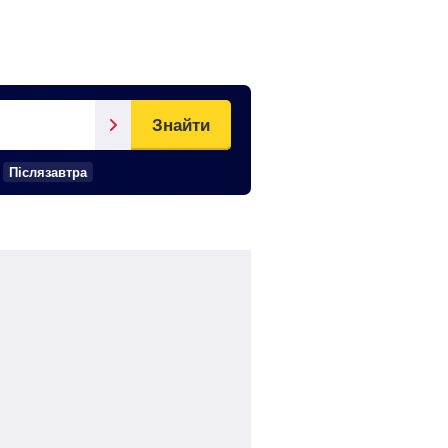
Знайти
Післязавтра