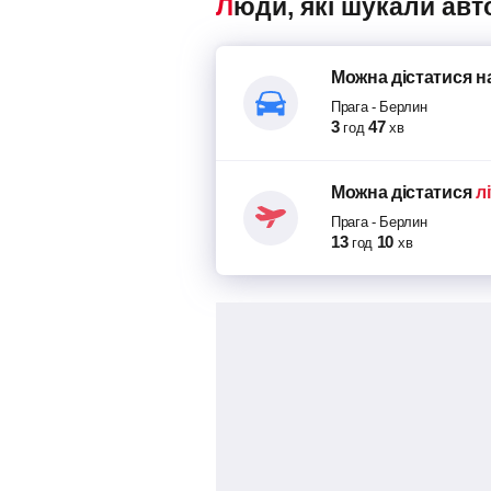
Люди, які шукали ав
Можна дістатися
н
Прага
-
Берлин
3
47
год
хв
Можна дістатися
л
Прага
-
Берлин
13
10
год
хв