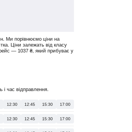
н.
Ми порівнюємо ціни на
итка. Ціни залежать від класу
 рейс —
1037
₴
, який прибуває у
 і час відправлення.
12:30
12:45
15:30
17:00
12:30
12:45
15:30
17:00