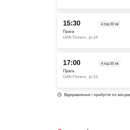
15:30
4
год
30
хв
Прага
ÚAN Florenc, pl.24
17:00
4
год
30
хв
Прага
ÚAN Florenc, pl.24
Відправлення і прибуття по місце