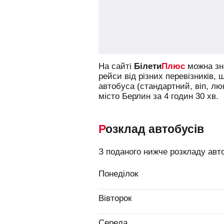
На сайті
Білети
Плюс
можна зна
рейси від різних перевізників, 
автобуса (стандартний, віп, л
місто Берлин за 4 годин 30 хв.
Розклад автобусів
З поданого нижче розкладу авто
Понеділок
Вівторок
Середа