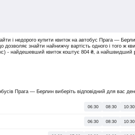
йти і недорого купити квиток на автобус Прага — Берли
що дозволяє знайти найнижчу вартість одного і того ж кв
юкс) - найдешевший квиток коштує
804
₴
, а найшвидший
бусів Прага — Берлин виберіть відповідний для вас день
06:30
08:30
10:30
06:30
08:30
10:30