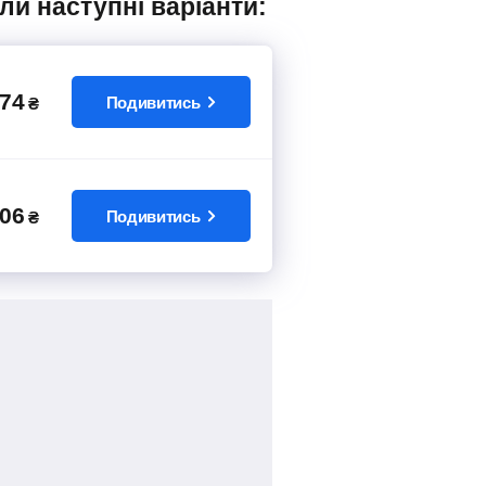
ли наступні варіанти:
74
Подивитись
₴
06
Подивитись
₴