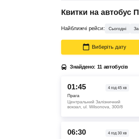
Квитки на автобус 
Найближчі рейси:
Сьогодні
За
Виберіть дату
Знайдено: 11 автобусів
01:45
4
год
45
хв
Прага
Центральний Залізничний
вокзал, ul. Wilsonova, 300/8
06:30
4
год
30
хв