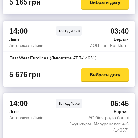
5 165
грн
Вибрати дату
14:00
03:40
год
хв
13
40
Львів
Берлин
Автовокзал Львів
ZOB , am Funkturm
East West Eurolines (Львовское АТП-14631)
5 676
грн
Вибрати дату
14:00
05:45
год
хв
15
45
Львів
Берлин
Автовокзал Львів
АС біля радіо башні
"Функтурм" Мазуреналле 4-6
(14057)