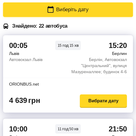
Виберіть дату
Знайдено: 22 автобуса
00:05
15:20
год
хв
15
15
Львів
Берлин
Автовокзал Львів
Берлін, Автовокзал
"Центральний", вулиця
Мазуреналлее; будинок 4-6
ORIONBUS.net
4 639
грн
Вибрати дату
10:00
21:50
год
хв
11
50