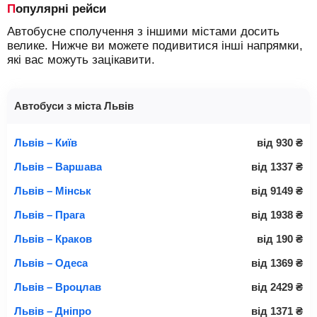
Популярні рейси
Автобусне сполучення з іншими містами досить
велике. Нижче ви можете подивитися інші напрямки,
які вас можуть зацікавити.
Автобуси з міста Львів
Львів – Київ
від
930
₴
Львів – Варшава
від
1337
₴
Львів – Мінськ
від
9149
₴
Львів – Прага
від
1938
₴
Львів – Краков
від
190
₴
Львів – Одеса
від
1369
₴
Львів – Вроцлав
від
2429
₴
Львів – Дніпро
від
1371
₴