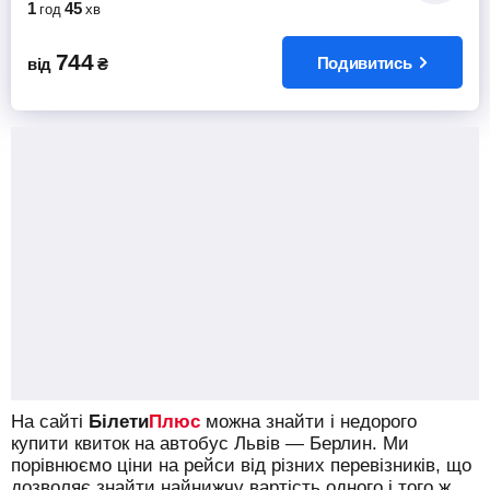
1
45
год
хв
744
Подивитись
від
₴
На сайті
Білети
Плюс
можна знайти і недорого
купити квиток на автобус Львів — Берлин.
Ми
порівнюємо ціни на рейси від різних перевізників, що
дозволяє знайти найнижчу вартість одного і того ж