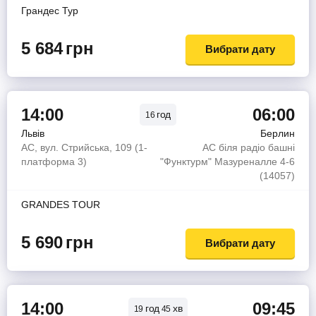
Грандес Тур
5 684
грн
Вибрати дату
14:00
06:00
год
16
Львів
Берлин
AС, вул. Стрийська, 109 (1-
АС біля радіо башні
платформа 3)
"Функтурм" Мазуреналле 4-6
(14057)
GRANDES TOUR
5 690
грн
Вибрати дату
14:00
09:45
год
хв
19
45