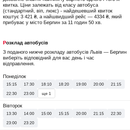
квитка. Ціни залежать від класу автобуса
(стандартний, віп, люкс) - найдешевший квиток
коштує
3 421
₴
, а найшвидший рейс —
4334
₴
, який
прибуває у місто Берлин за 11 годин 50 хв.
Розклад автобусів
З поданого нижче розкладу автобусів Львів — Берлин
виберіть відповідний для вас день і час
відправлення.
Понеділок
15:15
17:30
18:10
18:20
19:00
20:00
21:15
22:30
23:00
ще 1
Вівторок
13:30
14:00
15:00
15:15
20:00
21:15
22:30
23:00
23:20