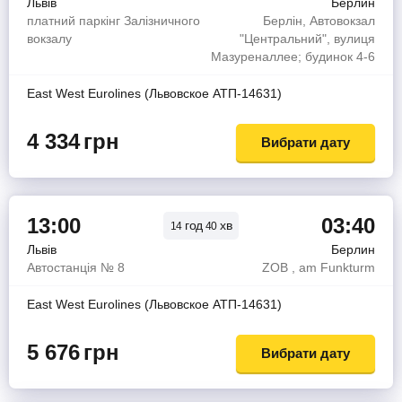
Львів
Берлин
платний паркінг Залізничного
Берлін, Автовокзал
вокзалу
"Центральний", вулиця
Мазуреналлее; будинок 4-6
East West Eurolines (Львовское АТП-14631)
4 334
грн
Вибрати дату
13:00
03:40
год
хв
14
40
Львів
Берлин
Автостанція № 8
ZOB , am Funkturm
East West Eurolines (Львовское АТП-14631)
5 676
грн
Вибрати дату