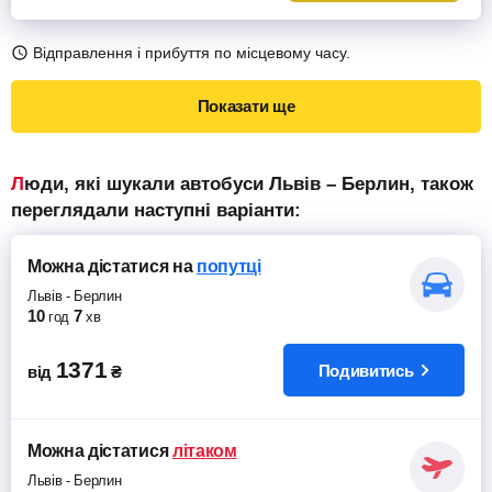
Відправлення і прибуття по місцевому часу.
Показати ще
Люди, які шукали автобуси Львів – Берлин, також
переглядали наступні варіанти:
Можна дістатися
на
попутці
Львів
-
Берлин
10
7
год
хв
1371
Подивитись
від
₴
Можна дістатися
літаком
Львів
-
Берлин