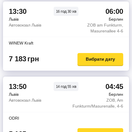
13:30
06:00
год
хв
16
30
Львів
Берлин
Автовокзал Львів
ZOB am Funkturm,
Masurenallee 4-6
WINEW Kraft
7 183
грн
Вибрати дату
13:50
04:45
год
хв
14
55
Львів
Берлин
Автовокзал Львів
ZOB, Am
Funkturm/Masurenalle, 4-6
ODRI