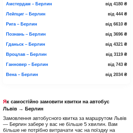
Амстердам – Берлин
від
4180
₴
Лейпциг – Берлин
від
444
₴
Рига – Берлин
від
6610
₴
Познань – Берлин
від
3696
₴
Гданьск – Берлин
від
4321
₴
Вроцлав – Берлин
від
3119
₴
Ганновер – Берлин
від
743
₴
Вена – Берлин
від
2034
₴
Як самостійно замовити квитки на автобус
Львів → Берлин
Замовлення автобусного квитка за маршрутом Львів
— Берлин забере у вас не більше 5 хвилин. Вам
більше не потрібно витрачати час на поїздку на