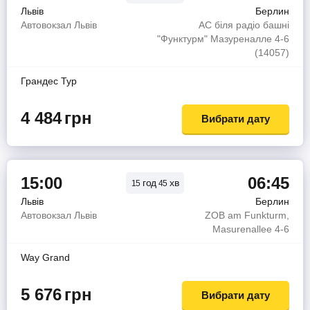
Львів
Берлин
Автовокзал Львів
АС біля радіо башні
"Функтурм" Мазуреналле 4-6
(14057)
Грандес Тур
4 484
грн
Вибрати дату
15:00
06:45
год
хв
15
45
Львів
Берлин
Автовокзал Львів
ZOB am Funkturm,
Masurenallee 4-6
Way Grand
5 676
грн
Вибрати дату