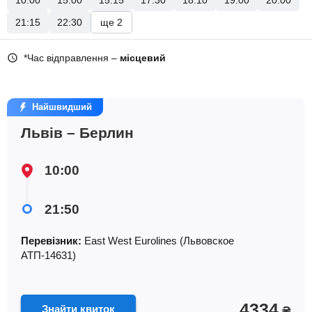
10:00
15:00
15:15
17:30
18:10
19:00
20:00
21:15
22:30
ще 2
*Час відправлення –
місцевий
Найшвидший
Львів – Берлин
10:00
21:50
Перевізник:
East West Eurolines (Львовское
АТП-14631)
4334
Знайти квиток
₴