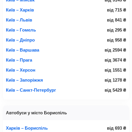
Київ – Харків
від
715
₴
Київ – Львів
від
841
₴
Київ – Гомель
від
295
₴
Київ – Дніпро
від
958
₴
Київ – Варшава
від
2594
₴
Київ – Прага
від
3674
₴
Київ – Херсон
від
1551
₴
Київ – Запоріжжя
від
1278
₴
Київ – Санкт-Петербург
від
5429
₴
Автобуси у місто Бориспіль
Харків – Бориспіль
від
693
₴