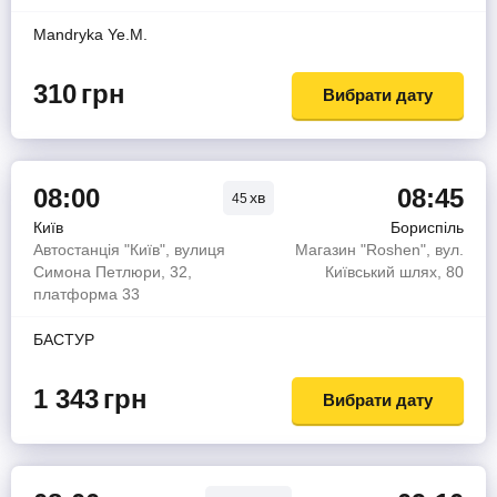
Mandryka Ye.M.
310
грн
Вибрати дату
08:00
08:45
хв
45
Київ
Бориспіль
Автостанція "Київ", вулиця
Магазин "Roshen", вул.
Симона Петлюри, 32,
Київський шлях, 80
платформа 33
БАСТУР
1 343
грн
Вибрати дату