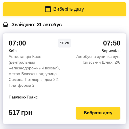
Виберіть дату
Знайдено: 31 автобус
07:00
07:50
хв
50
Київ
Бориспіль
Автостанція Киев
Автобусна зупинка вул.
(центральный
Київський Шлях, 2/6
железнодорожный вокзал),
метро Вокзальная; улица
Симона Петлюры; дом 32.
Платформа 2
Павлюкс-Транс
517
грн
Вибрати дату