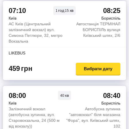
07:10
08:25
год
хв
1
15
Київ
Бориспіль
АС Київ (Центральний
Автостанція ТЕРМІНАЛ
залізничний вокзал) вул.
БОРИСПІЛЬ вулиця
Симона Петлюри, 32, метро
Київський шлях, 2/6
Вокзальна
LIKEBUS
459
грн
Вибрати дату
08:00
08:40
хв
40
Київ
Бориспіль
Залізничний вокзал
Автобусна зупинка
(автобусна зупинка, вул.
"автовокзал" біля магазина
Старовокзальна, 24 (500 м
"Фора", вул. Київський шлях,
від вокзалу))
102