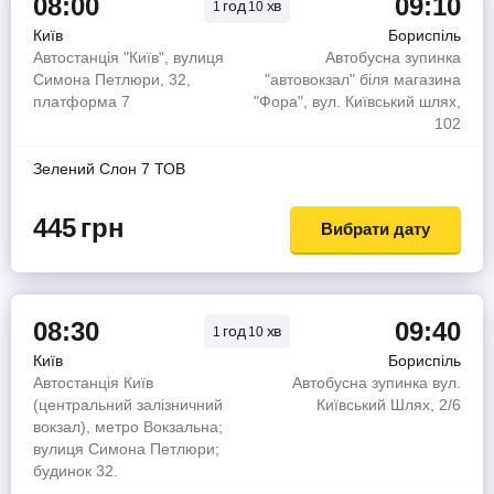
08:00
09:10
год
хв
1
10
Київ
Бориспіль
Автостанція "Київ", вулиця
Автобусна зупинка
Симона Петлюри, 32,
"автовокзал" біля магазина
платформа 7
"Фора", вул. Київський шлях,
102
Зелений Слон 7 ТОВ
445
грн
Вибрати дату
08:30
09:40
год
хв
1
10
Київ
Бориспіль
Автостанція Київ
Автобусна зупинка вул.
(центральний залізничний
Київський Шлях, 2/6
вокзал), метро Вокзальна;
вулиця Симона Петлюри;
будинок 32.