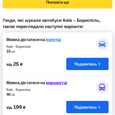
Показати ще
Люди, які шукали автобуси Київ – Бориспіль,
також переглядали наступні варіанти:
Можна дістатися
на
попутці
Київ
-
Бориспіль
15
хв
25
Подивитись
від
₴
Можна дістатися
на
маршрутці
Київ
-
Бориспіль
40
хв
199
Подивитись
від
₴