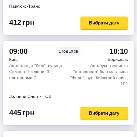
Павлюкс-Транс
412
грн
Вибрати дату
09:00
10:10
год
хв
1
10
Київ
Бориспіль
Автостанція "Київ", вулиця
Автобусна зупинка
Симона Петлюри, 32,
"автовокзал" біля магазина
платформа 7
"Фора", вул. Київський шлях,
102
Зелений Слон 7 ТОВ
445
грн
Вибрати дату