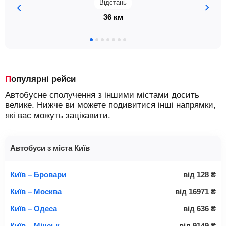
Відстань
36 км
Популярні рейси
Автобусне сполучення з іншими містами досить
велике. Нижче ви можете подивитися інші напрямки,
які вас можуть зацікавити.
Автобуси з міста Київ
Київ – Бровари
від
128
₴
Київ – Москва
від
16971
₴
Київ – Одеса
від
636
₴
Київ – Мінськ
від
9149
₴