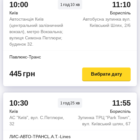
10:00
11:10
год
хв
1
10
Київ
Бориспіль
Автостанція Київ
Автобусна зупинка вул.
(центральний залізничний
Київський Шлях, 2/6
вокзал), метро Вокзальна;
вулиця Симона Петлюри;
будинок 32.
Павлюкс-Транс
445
грн
Вибрати дату
10:30
11:55
год
хв
1
25
Київ
Бориспіль
АС "Київ", вул. С.Петлюри,
Зупинка ТРЦ "Park Town",
32
вул. Київський шлях, 67
ЛИС-АВТО-ТРАНСL.A.T.-Lines