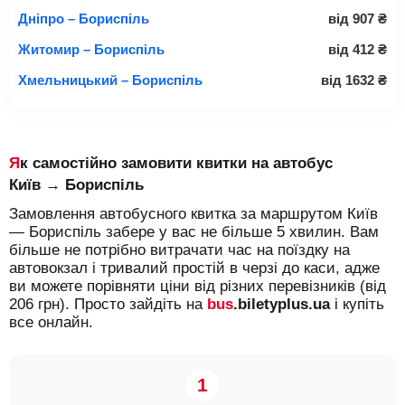
Дніпро – Бориспіль
від
907
₴
Житомир – Бориспіль
від
412
₴
Хмельницький – Бориспіль
від
1632
₴
Як самостійно замовити квитки на автобус
Київ → Бориспіль
Замовлення автобусного квитка за маршрутом Київ
— Бориспіль забере у вас не більше 5 хвилин. Вам
більше не потрібно витрачати час на поїздку на
автовокзал і тривалий простій в черзі до каси, адже
ви можете порівняти ціни від різних перевізників (від
206 грн). Просто зайдіть на
bus
.biletyplus.ua
і купіть
все онлайн.