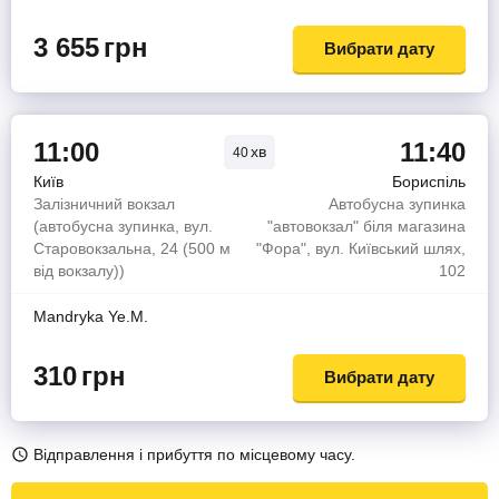
3 655
грн
Вибрати дату
11:00
11:40
хв
40
Київ
Бориспіль
Залізничний вокзал
Автобусна зупинка
(автобусна зупинка, вул.
"автовокзал" біля магазина
Старовокзальна, 24 (500 м
"Фора", вул. Київський шлях,
від вокзалу))
102
Mandryka Ye.M.
310
грн
Вибрати дату
Відправлення і прибуття по місцевому часу.