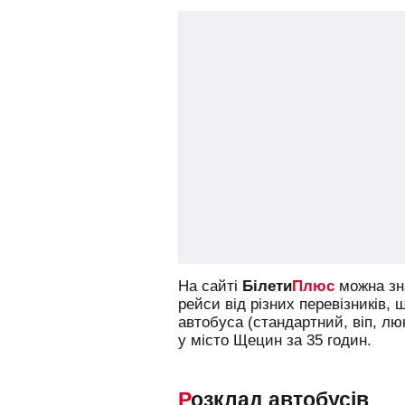
На сайті
Білети
Плюс
можна зна
рейси від різних перевізників, 
автобуса (стандартний, віп, л
у місто Щецин за 35 годин.
Розклад автобусів