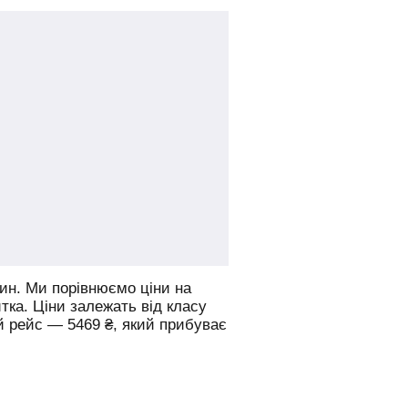
ин.
Ми порівнюємо ціни на
итка. Ціни залежать від класу
й рейс —
5469
₴
, який прибуває