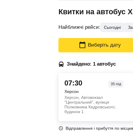
Квитки на автобус 
Найближчі рейси:
Сьогодні
За
Виберіть дату
Знайдено: 1 автобус
07:30
35
год
Херсон
Херсон, Автовокзал
"Центральний", вулиця
Полковника Кедровського;
будинок 1
Відправлення і прибуття по місце