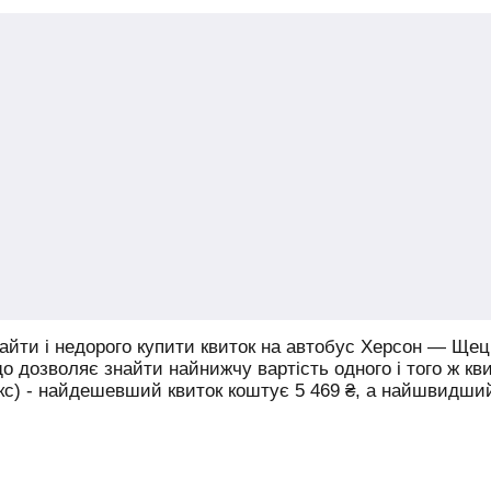
йти і недорого купити квиток на автобус Херсон — Щец
що дозволяє знайти найнижчу вартість одного і того ж кв
юкс) - найдешевший квиток коштує
5 469
₴
, а найшвидши