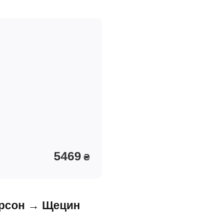
5469
₴
ерсон → Щецин