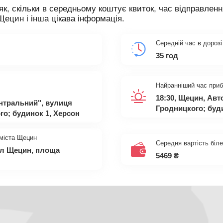
як, скільки в середньому коштує квиток, час відправленн
Щецин і інша цікава інформація.
Середній час в дорозі
35 год
Найранніший час приб
18:30, Щецин, Ав
нтральний", вулиця
Гродницкого; буд
о; будинок 1, Херсон
 міста Щецин
Середня вартість біл
ал Щецин, площа
5469
₴