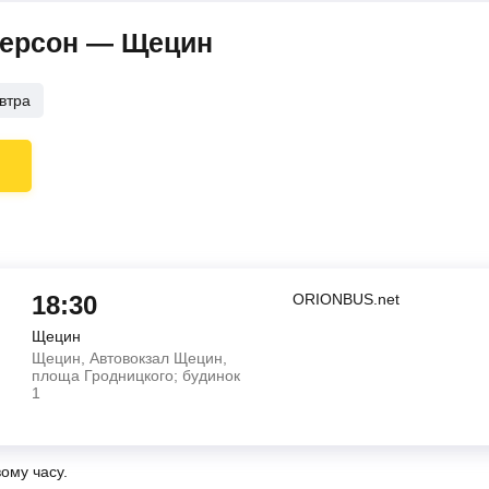
Херсон — Щецин
втра
18:30
ORIONBUS.net
Щецин
Щецин, Автовокзал Щецин,
площа Гродницкого; будинок
1
вому часу.