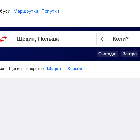
буси
Маршрутки
Попутки
Коли?
Cьогодні
Завтра
сон - Щецин
Зворотно:
Щецин — Херсон