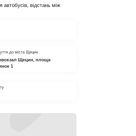
я автобусів, відстань між
уття до міста Щецин
товокзал Щецин, площа
инок 1
ету