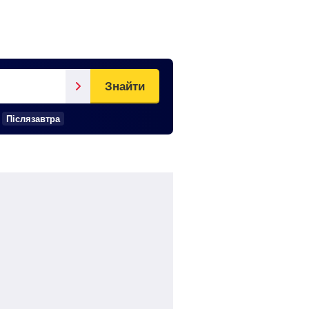
Знайти
Післязавтра