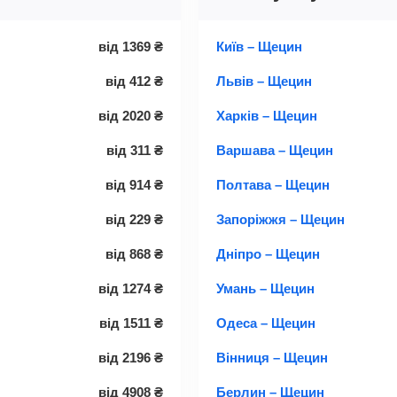
від
1369
₴
Київ – Щецин
від
412
₴
Львів – Щецин
від
2020
₴
Харків – Щецин
від
311
₴
Варшава – Щецин
від
914
₴
Полтава – Щецин
від
229
₴
Запоріжжя – Щецин
від
868
₴
Дніпро – Щецин
від
1274
₴
Умань – Щецин
від
1511
₴
Одеса – Щецин
від
2196
₴
Вінниця – Щецин
від
4908
₴
Берлин – Щецин