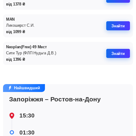
від
1378
₴
MAN
Лихошерст С.И.
Знайти
від
1099
₴
Neoplan(Free) 49 Мест
Сити Тур (ФЛП Нудьга Д.В.)
Знайти
від
1396
₴
Найшвидший
Запоріжжя – Ростов-на-Дону
15:30
01:30