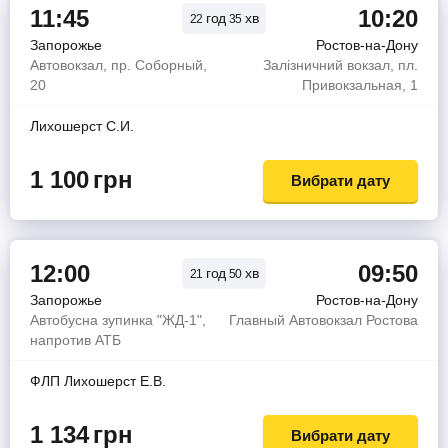
11:45
10:20
год
хв
22
35
Запорожье
Ростов-на-Дону
Автовокзал, пр. Соборный,
Залізничний вокзал, пл.
20
Привокзальная, 1
Лихошерст С.И.
1 100
грн
Вибрати дату
12:00
09:50
год
хв
21
50
Запорожье
Ростов-на-Дону
Автобусна зупинка "ЖД-1",
Главный Автовокзал Ростова
напротив АТБ
ФЛП Лихошерст Е.В.
1 134
грн
Вибрати дату