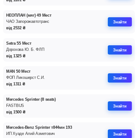
НЕОПЛАН (мяг) 49 Мест
ЧАО Запорожавтотранс
Знайти
від
2532
₴
Setra 55 Мест
Дорохова Ю. Б. ФЛП
Знайти
від
1325
₴
MAN 50 Мест
ФОП Лихошерст С.И.
Знайти
від
1311
₴
Mercedes Sprinter (8 seats)
FASTBUS
Знайти
від
1500
₴
Mercedes-Benz Sprinter т844мн 193
ИП Хуаде Алий Азметович
Знайти