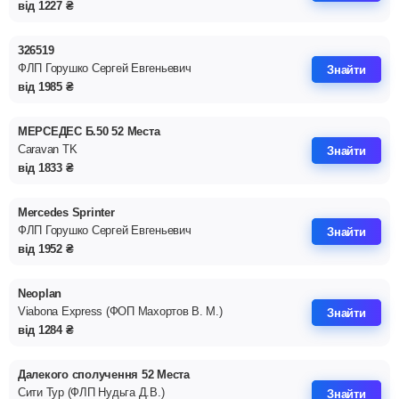
від
1227
₴
326519
ФЛП Горушко Сергей Евгеньевич
Знайти
від
1985
₴
МЕРСЕДЕС Б.50 52 Места
Caravan TK
Знайти
від
1833
₴
Mercedes Sprinter
ФЛП Горушко Сергей Евгеньевич
Знайти
від
1952
₴
Neoplan
Viabona Express (ФОП Махортов В. М.)
Знайти
від
1284
₴
Далекого сполучення 52 Места
Сити Тур (ФЛП Нудьга Д.В.)
Знайти