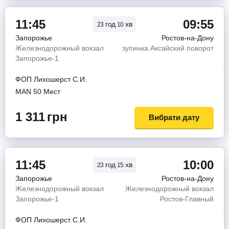
11:45
09:55
год
хв
23
10
Запорожье
Ростов-на-Дону
Железнодорожный вокзал
зупинка Аксайский поворот
Запорожье-1
ФОП Лихошерст С.И.
MAN 50 Мест
1 311
грн
Вибрати дату
11:45
10:00
год
хв
23
15
Запорожье
Ростов-на-Дону
Железнодорожный вокзал
Железнодорожный вокзал
Запорожье-1
Ростов-Главный
ФОП Лихошерст С.И.