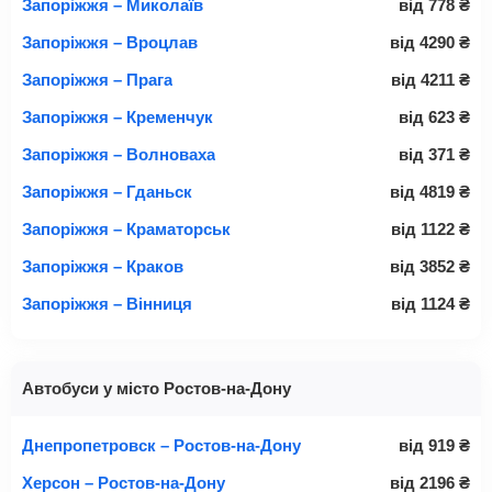
Запоріжжя – Миколаїв
від
778
₴
Запоріжжя – Вроцлав
від
4290
₴
Запоріжжя – Прага
від
4211
₴
Запоріжжя – Кременчук
від
623
₴
Запоріжжя – Волноваха
від
371
₴
Запоріжжя – Гданьск
від
4819
₴
Запоріжжя – Краматорськ
від
1122
₴
Запоріжжя – Краков
від
3852
₴
Запоріжжя – Вінниця
від
1124
₴
Автобуси у місто Ростов-на-Дону
Днепропетровск – Ростов-на-Дону
від
919
₴
Херсон – Ростов-на-Дону
від
2196
₴