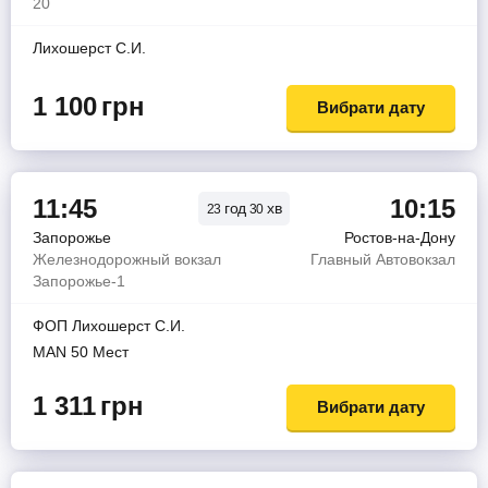
20
Лихошерст С.И.
1 100
грн
Вибрати дату
11:45
10:15
год
хв
23
30
Запорожье
Ростов-на-Дону
Железнодорожный вокзал
Главный Автовокзал
Запорожье-1
ФОП Лихошерст С.И.
MAN 50 Мест
1 311
грн
Вибрати дату