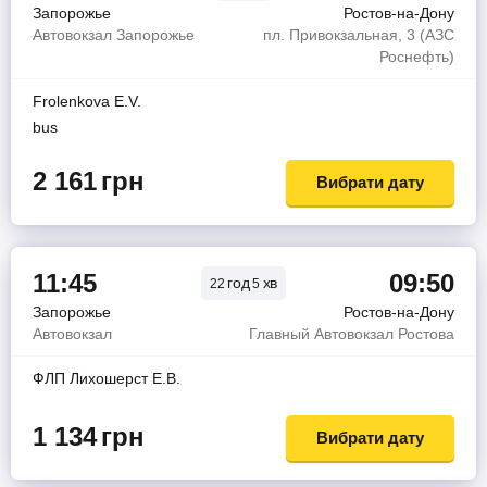
Запорожье
Ростов-на-Дону
Автовокзал Запорожье
пл. Привокзальная, 3 (АЗС
Роснефть)
Frolenkova E.V.
bus
2 161
грн
Вибрати дату
11:45
09:50
год
хв
22
5
Запорожье
Ростов-на-Дону
Автовокзал
Главный Автовокзал Ростова
ФЛП Лихошерст Е.В.
1 134
грн
Вибрати дату