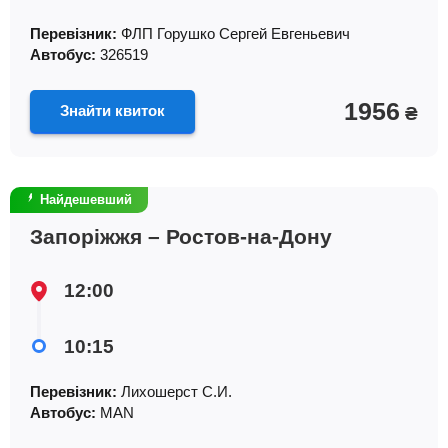
Перевізник:
ФЛП Горушко Сергей Евгеньевич
Автобус:
326519
1956
Знайти квиток
₴
Найдешевший
Запоріжжя – Ростов-на-Дону
12:00
10:15
Перевізник:
Лихошерст С.И.
Автобус:
MAN