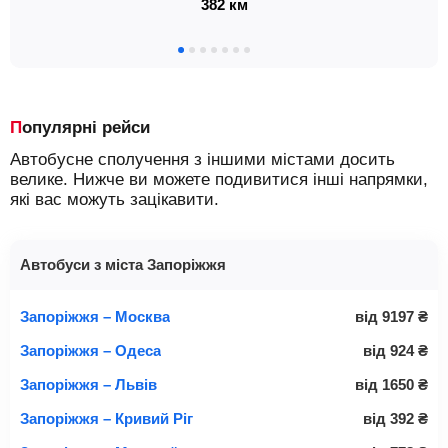
382 км
Популярні рейси
Автобусне сполучення з іншими містами досить
велике. Нижче ви можете подивитися інші напрямки,
які вас можуть зацікавити.
Автобуси з міста Запоріжжя
Запоріжжя – Москва
від
9197
₴
Запоріжжя – Одеса
від
924
₴
Запоріжжя – Львів
від
1650
₴
Запоріжжя – Кривий Ріг
від
392
₴