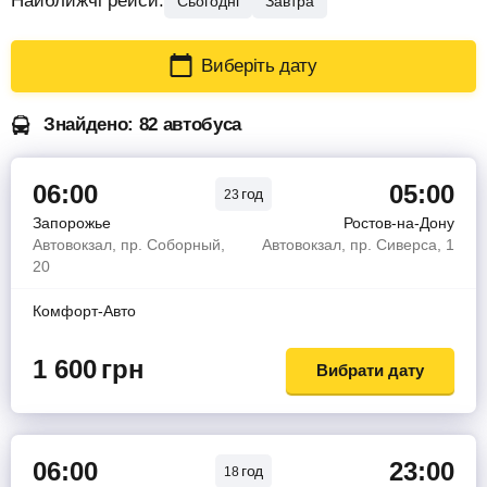
Найближчі рейси:
Сьогодні
Завтра
Виберіть дату
Знайдено: 82 автобуса
06:00
05:00
год
23
Запорожье
Ростов-на-Дону
Автовокзал, пр. Соборный,
Автовокзал, пр. Сиверса, 1
20
Комфорт-Авто
1 600
грн
Вибрати дату
06:00
23:00
год
18