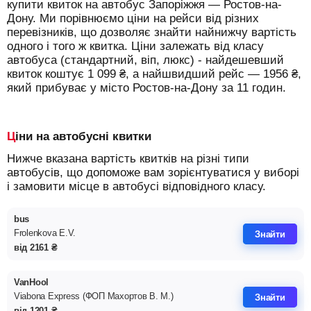
купити квиток на автобус Запоріжжя — Ростов-на-
Дону.
Ми порівнюємо ціни на рейси від різних
перевізників, що дозволяє знайти найнижчу вартість
одного і того ж квитка. Ціни залежать від класу
автобуса (стандартний, віп, люкс) - найдешевший
квиток коштує
1 099
₴
, а найшвидший рейс —
1956
₴
,
який прибуває у місто Ростов-на-Дону за 11 годин.
Ціни на автобусні квитки
Нижче вказана вартість квитків на різні типи
автобусів, що допоможе вам зорієнтуватися у виборі
і замовити місце в автобусі відповідного класу.
bus
Frolenkova E.V.
Знайти
від
2161
₴
VanHool
Viabona Express (ФОП Махортов В. М.)
Знайти
від
1201
₴