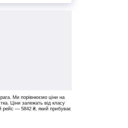
рага.
Ми порівнюємо ціни на
итка. Ціни залежать від класу
й рейс —
5842
₴
, який прибуває