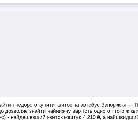
йти і недорого купити квиток на автобус Запоріжжя — П
що дозволяє знайти найнижчу вартість одного і того ж кв
юкс) - найдешевший квиток коштує
4 210
₴
, а найшвидши