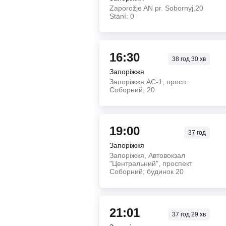
Zaporožje AN pr. Sobornyj,20
Stání: 0
16:30
38
год
30
хв
Запоріжжя
Запоріжжя АС-1, просп.
Соборний, 20
19:00
37
год
Запоріжжя
Запоріжжя, Автовокзал
"Центральний", проспект
Соборний; будинок 20
21:01
37
год
29
хв