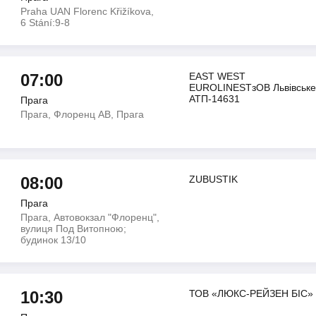
Praha UAN Florenc Křižíkova,
6 Stání:9-8
07:00
EAST WEST
EUROLINESТзОВ Львiвськ
АТП-14631
Прага
Прага, Флоренц АВ, Прага
08:00
ZUBUSTIK
Прага
Прага, Автовокзал "Флоренц",
вулиця Под Витопною;
будинок 13/10
10:30
ТОВ «ЛЮКС-РЕЙЗЕН БІС»