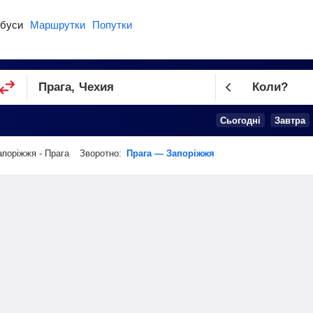
буси
Маршрутки
Попутки
Коли?
Cьогодні
Завтра
апоріжжя - Прага
Зворотно:
Прага — Запоріжжя