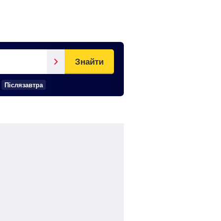
Знайти
Післязавтра