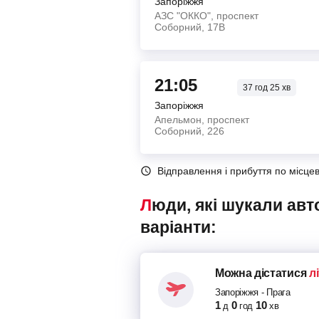
Запоріжжя
АЗС "ОККО", проспект
Соборний, 17В
21:05
37
год
25
хв
Запоріжжя
Апельмон, проспект
Соборний, 226
Відправлення і прибуття по місце
Люди, які шукали автобуси Запоріжжя – Прага, також переглядали наступні
варіанти:
Можна дістатися
л
Запоріжжя
-
Прага
1
0
10
д
год
хв