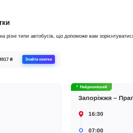
тки
4917
₴
Знайти квитки
Найдешевший
Запоріжжя – Пра
16:30
07:00