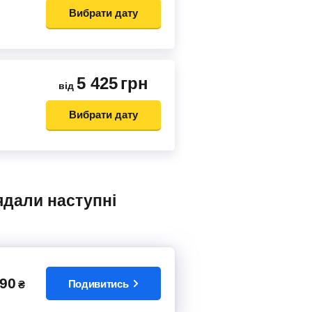
Вибрати дату
5 425
грн
від
Вибрати дату
90
Подивитись
₴