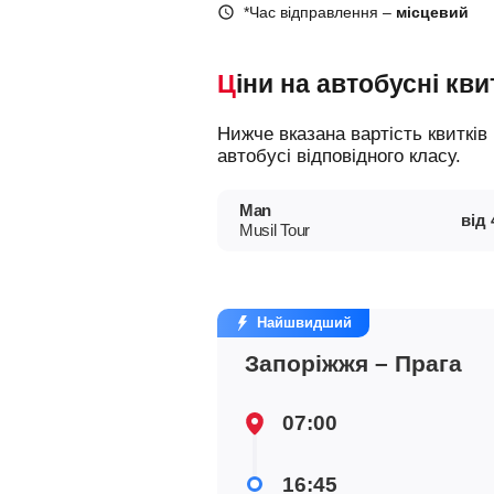
*Час відправлення –
місцевий
Ціни на автобусні кви
Нижче вказана вартість квитків на різні типи автобусів, що допоможе вам зорієнтуватися у виборі і замовити місце в
автобусі відповідного класу.
Man
від
Musil Tour
Найшвидший
Запоріжжя – Прага
07:00
16:45