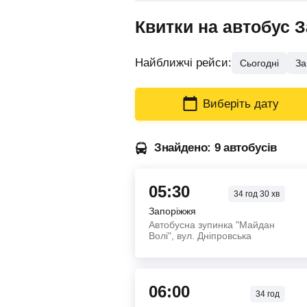
Квитки на автобус 
Найближчі рейси:
Сьогодні
За
Виберіть дату
Знайдено: 9 автобусів
05:30
34
год
30
хв
Запоріжжя
Автобусна зупинка "Майдан
Волі", вул. Дніпровська
06:00
34
год