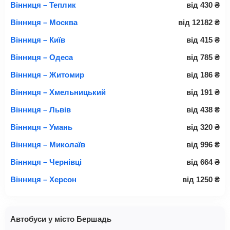
Вінниця – Теплик
від
430
₴
Вінниця – Москва
від
12182
₴
Вінниця – Київ
від
415
₴
Вінниця – Одеса
від
785
₴
Вінниця – Житомир
від
186
₴
Вінниця – Хмельницький
від
191
₴
Вінниця – Львів
від
438
₴
Вінниця – Умань
від
320
₴
Вінниця – Миколаїв
від
996
₴
Вінниця – Чернівці
від
664
₴
Вінниця – Херсон
від
1250
₴
Автобуси у місто Бершадь