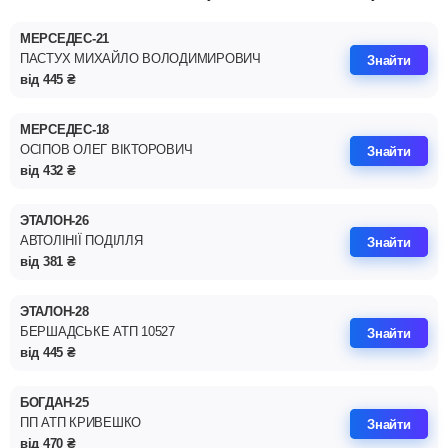
МЕРСЕДЕС-21
ПАСТУХ МИХАЙЛО ВОЛОДИМИРОВИЧ
Знайти
від
445
₴
МЕРСЕДЕС-18
ОСІПОВ ОЛЕГ ВІКТОРОВИЧ
Знайти
від
432
₴
ЭТАЛОН-26
АВТОЛІНІЇ ПОДІЛЛЯ
Знайти
від
381
₴
ЭТАЛОН-28
БЕРШАДСЬКЕ АТП 10527
Знайти
від
445
₴
БОГДАН-25
ПП АТП КРИВЕШКО
Знайти
від
470
₴