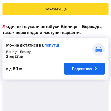
Показати ще
Люди, які шукали автобуси Вінниця – Бершадь,
також переглядали наступні варіанти:
Можна дістатися
на
попутці
Вінниця
-
Бершадь
2
27
год
хв
60
Подивитись
від
₴