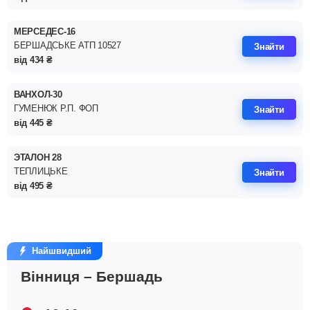
МЕРСЕДЕС-16
БЕРШАДСЬКЕ АТП 10527
Знайти
від
434
₴
ВАНХОЛ-30
ГУМЕНЮК Р.П. ФОП
Знайти
від
445
₴
ЭТАЛОН 28
ТЕПЛИЦЬКЕ
Знайти
від
495
₴
Найшвидший
Вінниця – Бершадь