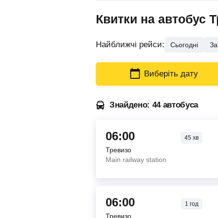
Квитки на автобус 
Найближчі рейси:
Сьогодні
За
Виберіть дату
Знайдено: 44 автобуса
06:00
45
хв
Тревизо
Main railway station
06:00
1
год
Тревизо