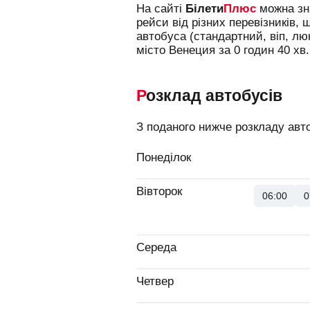
На сайті
Білети
Плюс
можна зна
рейси від різних перевізників, 
автобуса (стандартний, віп, л
місто Венеция за 0 годин 40 хв.
Розклад автобусів
З поданого нижче розкладу авто
Понеділок
Вівторок
06:00
0
Середа
Четвер