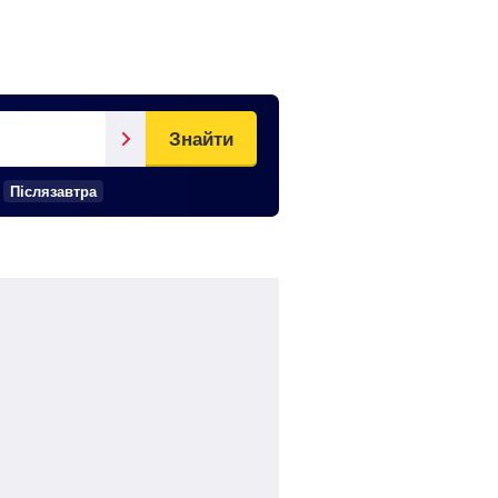
Знайти
Післязавтра