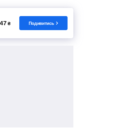
47
Подивитись
₴