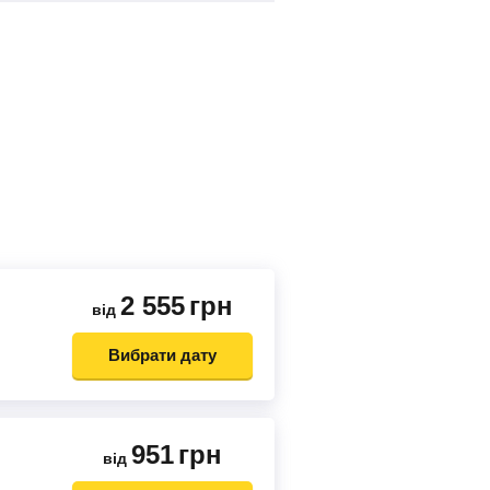
2 555
грн
від
Вибрати дату
951
грн
від