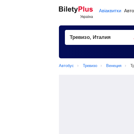
Авіаквитки
Авто
Автобус
Тревизо
Венеция
Т