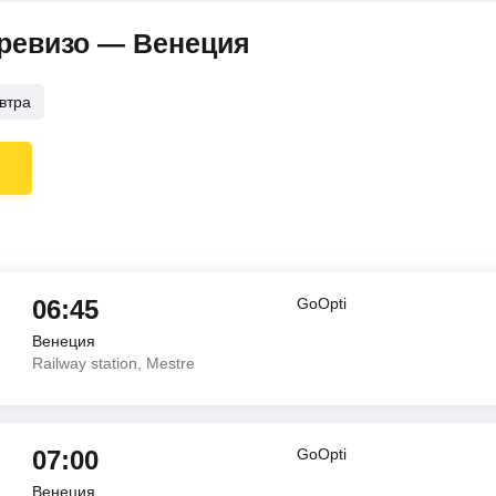
Тревизо — Венеция
втра
06:45
GoOpti
Венеция
Railway station, Mestre
07:00
GoOpti
Венеция