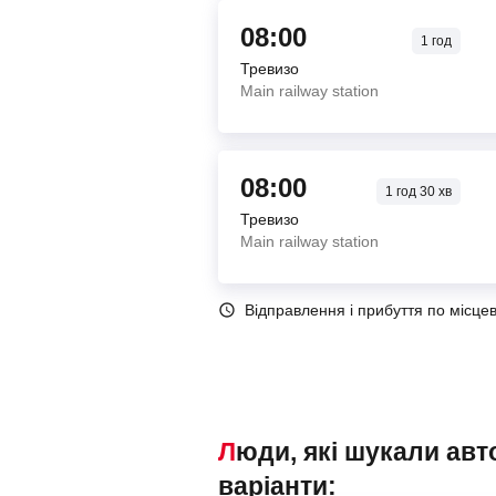
08:00
1
год
Тревизо
Main railway station
08:00
1
год
30
хв
Тревизо
Main railway station
Відправлення і прибуття по місце
Люди, які шукали автобуси Тревизо – Венеция, також переглядали наступні
варіанти: