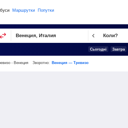
буси
Маршрутки
Попутки
Коли?
Cьогодні
Завтра
ревизо - Венеция
Зворотно:
Венеция — Тревизо