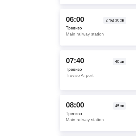
06:00
2
год
30
хв
Тревизо
Main railway station
07:40
40
хв
Тревизо
Treviso Airport
08:00
45
хв
Тревизо
Main railway station