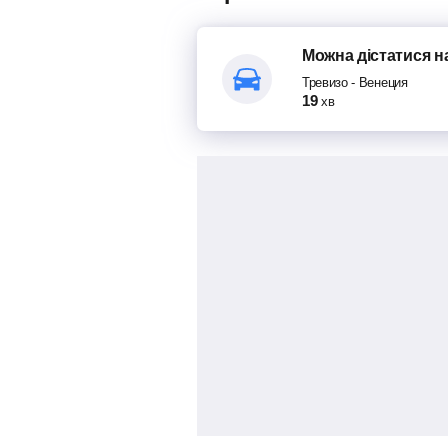
Можна дістатися
н
Тревизо
-
Венеция
19
хв