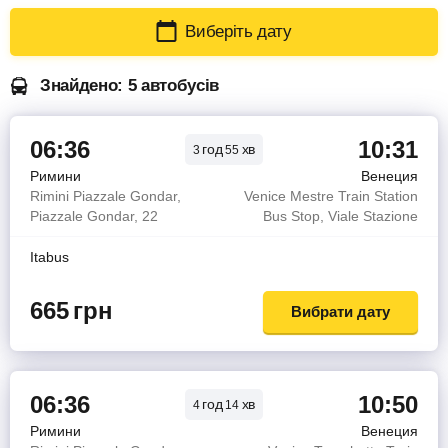
Виберіть дату
Знайдено: 5 автобусів
06:36
10:31
год
хв
3
55
Римини
Венеция
Rimini Piazzale Gondar,
Venice Mestre Train Station
Piazzale Gondar, 22
Bus Stop, Viale Stazione
Itabus
665
грн
Вибрати дату
06:36
10:50
год
хв
4
14
Римини
Венеция