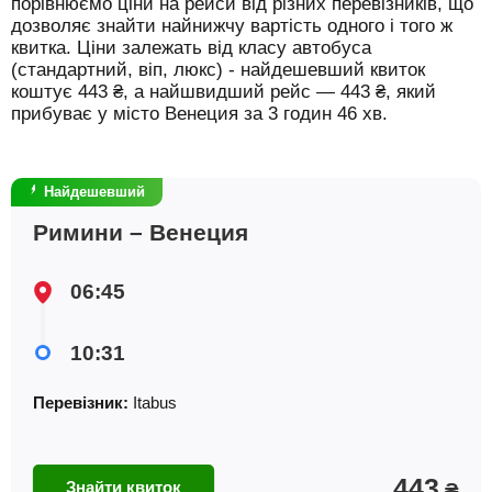
порівнюємо ціни на рейси від різних перевізників, що
дозволяє знайти найнижчу вартість одного і того ж
квитка. Ціни залежать від класу автобуса
(стандартний, віп, люкс) - найдешевший квиток
коштує
443
₴
, а найшвидший рейс —
443
₴
, який
прибуває у місто Венеция за 3 годин 46 хв.
Найдешевший
Римини – Венеция
06:45
10:31
Перевізник:
Itabus
443
Знайти квиток
₴