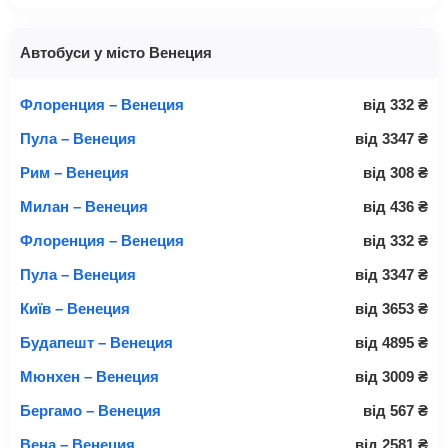
Автобуси у місто Венеция
Флоренция – Венеция
від
332
₴
Пула – Венеция
від
3347
₴
Рим – Венеция
від
308
₴
Милан – Венеция
від
436
₴
Флоренция – Венеция
від
332
₴
Пула – Венеция
від
3347
₴
Київ – Венеция
від
3653
₴
Будапешт – Венеция
від
4895
₴
Мюнхен – Венеция
від
3009
₴
Бергамо – Венеция
від
567
₴
Вена – Венеция
від
2581
₴