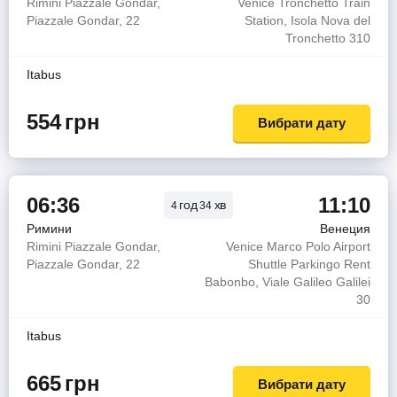
Rimini Piazzale Gondar,
Venice Tronchetto Train
Piazzale Gondar, 22
Station, Isola Nova del
Tronchetto 310
Itabus
554
грн
Вибрати дату
06:36
11:10
год
хв
4
34
Римини
Венеция
Rimini Piazzale Gondar,
Venice Marco Polo Airport
Piazzale Gondar, 22
Shuttle Parkingo Rent
Babonbo, Viale Galileo Galilei
30
Itabus
665
грн
Вибрати дату