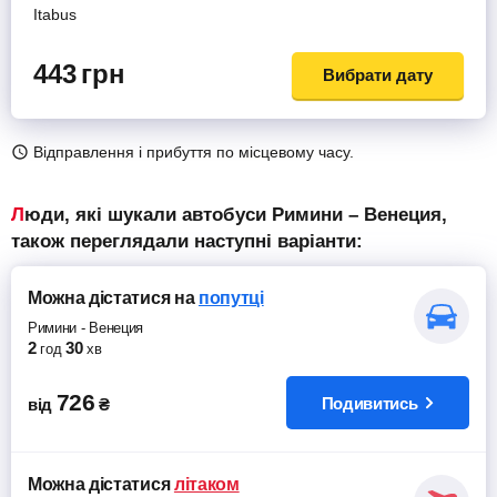
Itabus
443
грн
Вибрати дату
Відправлення і прибуття по місцевому часу.
Люди, які шукали автобуси Римини – Венеция,
також переглядали наступні варіанти:
Можна дістатися
на
попутці
Римини
-
Венеция
2
30
год
хв
726
Подивитись
від
₴
Можна дістатися
літаком