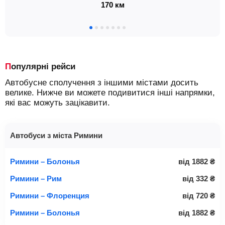
170 км
Популярні рейси
Автобусне сполучення з іншими містами досить
велике. Нижче ви можете подивитися інші напрямки,
які вас можуть зацікавити.
Автобуси з міста Римини
Римини – Болонья
від
1882
₴
Римини – Рим
від
332
₴
Римини – Флоренция
від
720
₴
Римини – Болонья
від
1882
₴