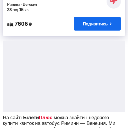
Римини
-
Венеция
23
15
год
хв
7606
Подивитись
від
₴
На сайті
Білети
Плюс
можна знайти і недорого
купити квиток на автобус Римини — Венеция.
Ми