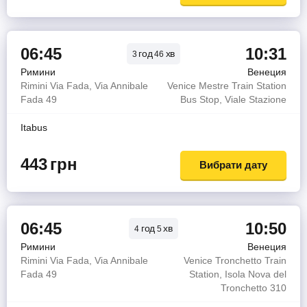
06:45
10:31
год
хв
3
46
Римини
Венеция
Rimini Via Fada, Via Annibale
Venice Mestre Train Station
Fada 49
Bus Stop, Viale Stazione
Itabus
443
грн
Вибрати дату
06:45
10:50
год
хв
4
5
Римини
Венеция
Rimini Via Fada, Via Annibale
Venice Tronchetto Train
Fada 49
Station, Isola Nova del
Tronchetto 310