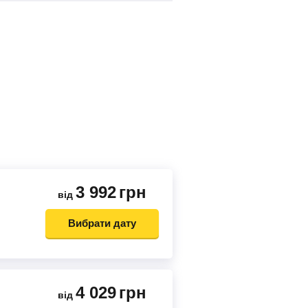
3 992
грн
від
Вибрати дату
4 029
грн
від