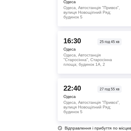
Одеса
Одеса, Автостанція "Привоз",
вулиця Новощіпний Ряд;
будинок 5
16:30
25
год
45
хв
Одеса
Одеса, Автостанція
"Старосінна", Старосінна
площа; будинок 1А, 2
22:40
27
год
55
хв
Одеса
Одеса, Автостанція "Привоз",
вулиця Новощіпний Ряд;
будинок 5
Відправлення і прибуття по місце