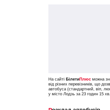
На сайті
Білети
Плюс
можна зна
від різних перевізників, що доз
автобуса (стандартний, віп, л
у місто Лодзь за 23 годин 15 хв