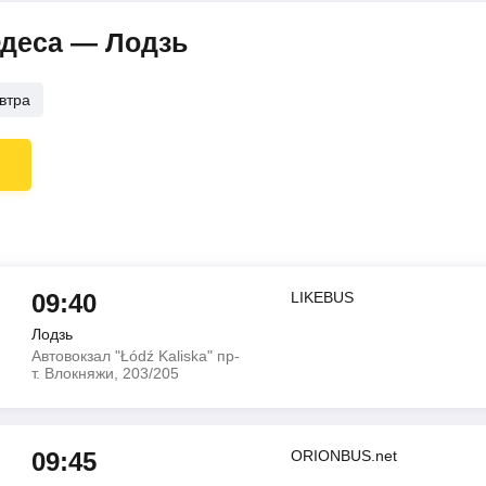
Одеса — Лодзь
втра
09:40
LIKEBUS
Лодзь
Автовокзал "Łódź Kaliska" пр-
т. Влокняжи, 203/205
09:45
ORIONBUS.net