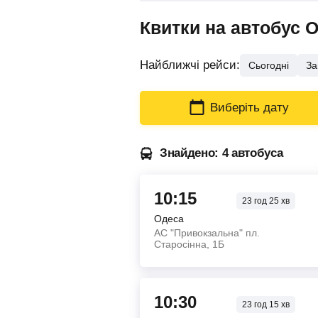
Квитки на автобус 
Найближчі рейси:
Сьогодні
За
Виберіть дату
Знайдено: 4 автобуса
10:15
23
год
25
хв
Одеса
АС "Привокзальна" пл.
Старосінна, 1Б
10:30
23
год
15
хв