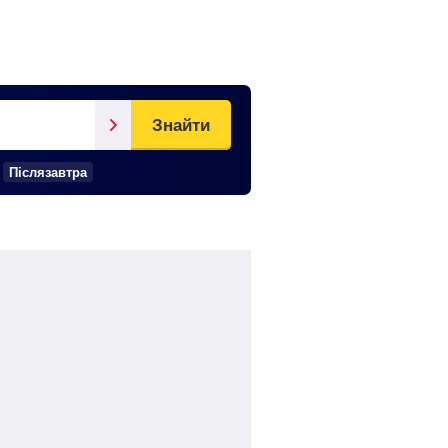
Знайти
Післязавтра