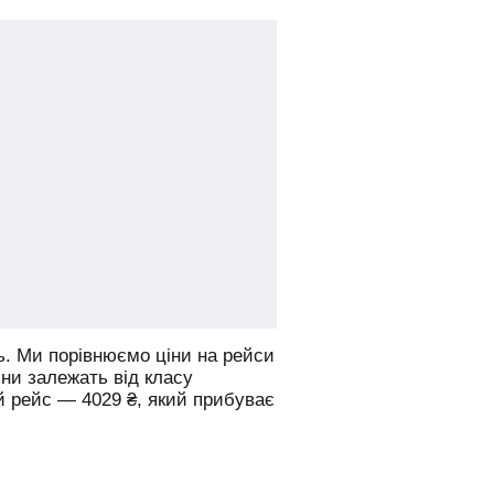
ь.
Ми порівнюємо ціни на рейси
іни залежать від класу
й рейс —
4029
₴
, який прибуває