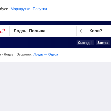
буси
Маршрутки
Попутки
Коли?
Cьогодні
Завтра
 - Лодзь
Зворотно:
Лодзь — Одеса