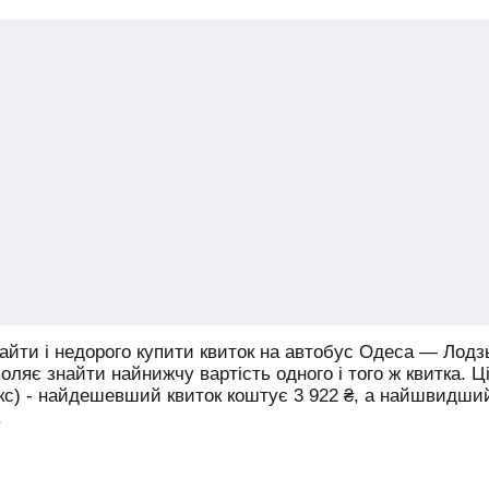
йти і недорого купити квиток на автобус Одеса — Лодз
воляє знайти найнижчу вартість одного і того ж квитка. Ц
юкс) - найдешевший квиток коштує
3 922
₴
, а найшвидши
.