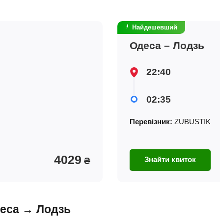
Найдешевший
Одеса – Лодзь
22:40
02:35
Перевізник:
ZUBUSTIK
4029
Знайти квиток
₴
деса → Лодзь