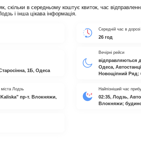
як, скільки в середньому коштує квиток, час відправленн
Лодзь і інша цікава інформація.
Середній час в дорозі
26 год
Вечірні рейси
відправляються д
Одеса, Автостанц
Старосінна, 1Б, Одеса
Новощіпний Ряд; 
 міста Лодзь
Найпізніший час приб
Kaliska" пр-т. Влокняжи,
02:35, Лодзь, Авт
Влокняжи; будино