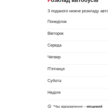
Розклад автобусів
З поданого нижче розкладу авто
Понеділок
Вівторок
Середа
Четвер
П’ятниця
Субота
Неділя
*Час відправлення –
місцевий