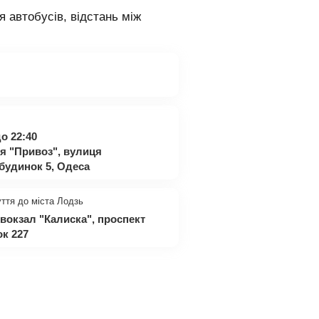
я автобусів, відстань між
о 22:40
ія "Привоз", вулиця
будинок 5, Одеса
уття до міста Лодзь
овокзал "Калиска", проспект
к 227