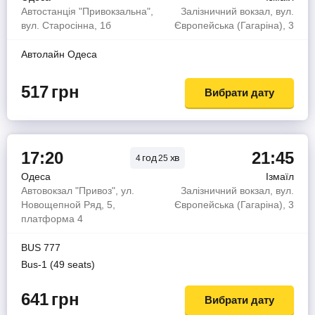
Автостанція "Привокзальна",
Залізничний вокзал, вул.
вул. Старосінна, 1б
Європейська (Гагаріна), 3
Автолайн Одеса
517
грн
Вибрати дату
17:20
21:45
год
хв
4
25
Одеса
Ізмаїл
Автовокзал "Привоз", ул.
Залізничний вокзал, вул.
Новощепной Ряд, 5,
Європейська (Гагаріна), 3
платформа 4
BUS 777
Bus-1 (49 seats)
641
грн
Вибрати дату