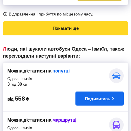
Відправлення і прибуття по місцевому часу.
Показати ще
Люди, які шукали автобуси Одеса – Ізмаїл, також
переглядали наступні варіанти:
Можна дістатися
на
попутці
Одеса
-
Ізмаїл
3
30
год
хв
558
Подивитись
від
₴
Можна дістатися
на
маршрутці
Одеса
-
Ізмаїл