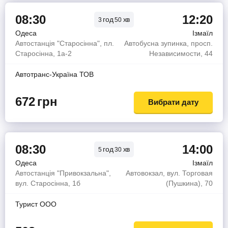
08:30
12:20
год
хв
3
50
Одеса
Ізмаїл
Автостанція "Старосінна", пл.
Автобусна зупинка, просп.
Старосінна, 1а-2
Независимости, 44
Автотранс-Україна ТОВ
672
грн
Вибрати дату
08:30
14:00
год
хв
5
30
Одеса
Ізмаїл
Автостанція "Привокзальна",
Автовокзал, вул. Торговая
вул. Старосінна, 1б
(Пушкина), 70
Турист OOO