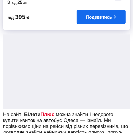
3
25
год
хв
395
Подивитись
від
₴
На сайті
Білети
Плюс
можна знайти і недорого
купити квиток на автобус Одеса — Ізмаїл.
Ми
порівнюємо ціни на рейси від різних перевізників, що
дозволяє знайти найнижчу вартість одного і того ж