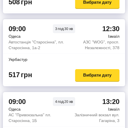
508
грн
Вибрати дату
09:00
12:30
год
хв
3
30
Одеса
Ізмаїл
Автостанція "Старосінна", пл.
АЗС "WOG", просп.
Старосінна, 1а-2
Незалежності, 378
Укрбастур
517
грн
Вибрати дату
09:00
13:20
год
хв
4
20
Одеса
Ізмаїл
АС "Привокзальна" пл.
Залізничний вокзал вул.
Старосінна, 1Б
Гагаріна, 3