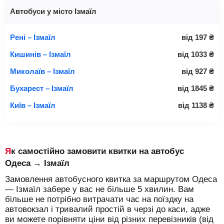
Автобуси у місто Ізмаїл
Рені – Ізмаїл
від
197
₴
Кишинів – Ізмаїл
від
1033
₴
Миколаїв – Ізмаїл
від
927
₴
Бухарест – Ізмаїл
від
1845
₴
Київ – Ізмаїл
від
1138
₴
Як самостійно замовити квитки на автобус
Одеса → Ізмаїл
Замовлення автобусного квитка за маршрутом Одеса
— Ізмаїл забере у вас не більше 5 хвилин. Вам
більше не потрібно витрачати час на поїздку на
автовокзал і тривалий простій в черзі до каси, адже
ви можете порівняти ціни від різних перевізників (від