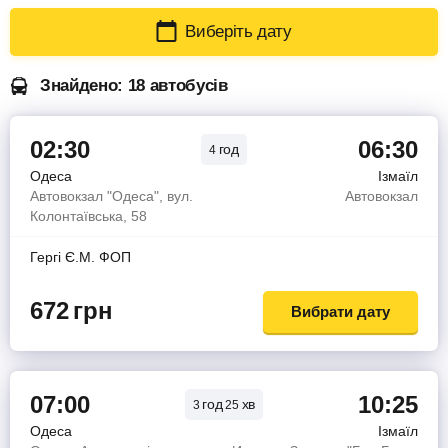
Виберіть дату
Знайдено: 18 автобусів
02:30
06:30
год
4
Одеса
Ізмаїл
Автовокзал "Одеса", вул.
Автовокзал
Колонтаївська, 58
Гергi Є.М. ФОП
672
грн
Вибрати дату
07:00
10:25
год
хв
3
25
Одеса
Ізмаїл