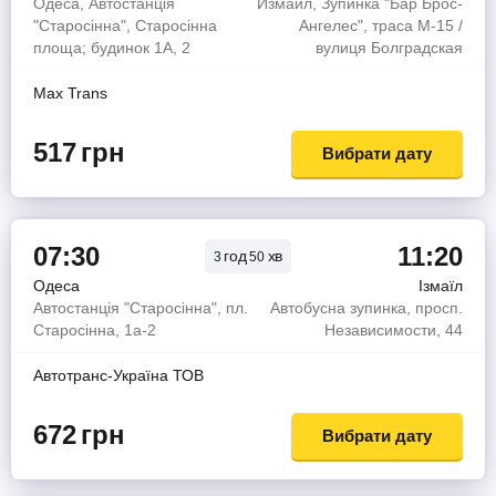
Одеса, Автостанція
Измаил, Зупинка "Бар Брос-
"Старосінна", Старосінна
Ангелес", траса М-15 /
площа; будинок 1А, 2
вулиця Болградская
Max Trans
517
грн
Вибрати дату
07:30
11:20
год
хв
3
50
Одеса
Ізмаїл
Автостанція "Старосінна", пл.
Автобусна зупинка, просп.
Старосінна, 1а-2
Независимости, 44
Автотранс-Україна ТОВ
672
грн
Вибрати дату