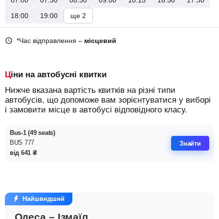
07:00
07:30
08:30
09:00
10:15
16:30
17:30
18:00
19:00
ще 2
*Час відправлення –
місцевий
Ціни на автобусні квитки
Нижче вказана вартість квитків на різні типи
автобусів, що допоможе вам зорієнтуватися у виборі
і замовити місце в автобусі відповідного класу.
Bus-1 (49 seats)
BUS 777
Знайти
від
641
₴
Найшвидший
Одеса – Ізмаїл