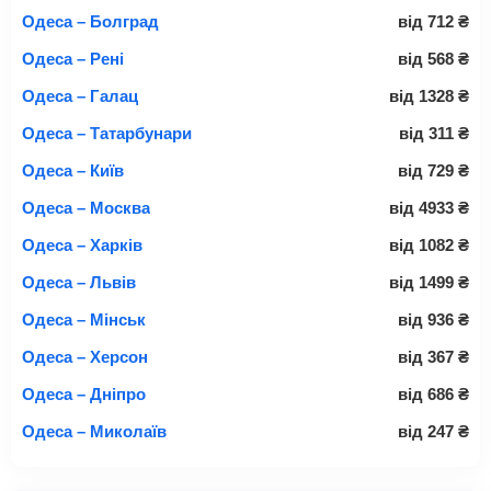
Одеса – Болград
від
712
₴
Одеса – Рені
від
568
₴
Одеса – Галац
від
1328
₴
Одеса – Татарбунари
від
311
₴
Одеса – Київ
від
729
₴
Одеса – Москва
від
4933
₴
Одеса – Харків
від
1082
₴
Одеса – Львів
від
1499
₴
Одеса – Мінськ
від
936
₴
Одеса – Херсон
від
367
₴
Одеса – Дніпро
від
686
₴
Одеса – Миколаїв
від
247
₴