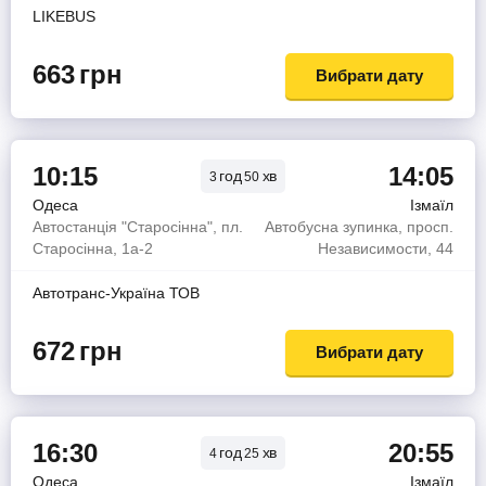
LIKEBUS
663
грн
Вибрати дату
10:15
14:05
год
хв
3
50
Одеса
Ізмаїл
Автостанція "Старосінна", пл.
Автобусна зупинка, просп.
Старосінна, 1а-2
Независимости, 44
Автотранс-Україна ТОВ
672
грн
Вибрати дату
16:30
20:55
год
хв
4
25
Одеса
Ізмаїл