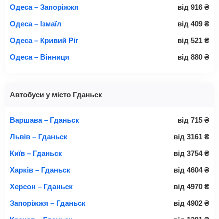
Одеса – Запоріжжя
від
916
₴
Одеса – Ізмаїл
від
409
₴
Одеса – Кривий Ріг
від
521
₴
Одеса – Вінниця
від
880
₴
Автобуси у місто Гданьск
Варшава – Гданьск
від
715
₴
Львів – Гданьск
від
3161
₴
Київ – Гданьск
від
3754
₴
Харків – Гданьск
від
4604
₴
Херсон – Гданьск
від
4970
₴
Запоріжжя – Гданьск
від
4902
₴