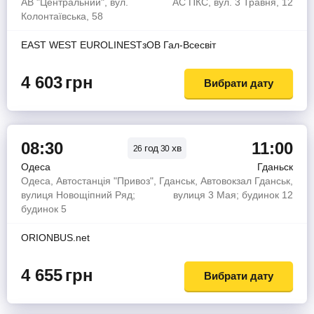
АВ "Центральний", вул.
АС ПКС, вул. 3 Травня, 12
Колонтаївська, 58
EAST WEST EUROLINESТзОВ Гал-Всесвiт
4 603
грн
Вибрати дату
08:30
11:00
год
хв
26
30
Одеса
Гданьск
Одеса, Автостанція "Привоз",
Гданськ, Автовокзал Гданськ,
вулиця Новощіпний Ряд;
вулиця 3 Мая; будинок 12
будинок 5
ORIONBUS.net
4 655
грн
Вибрати дату