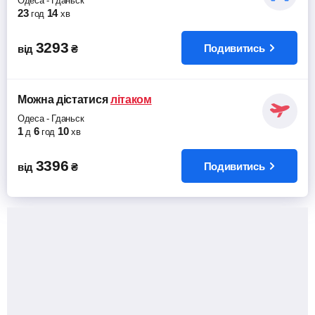
Одеса
-
Гданьск
23
14
год
хв
3293
Подивитись
від
₴
Можна дістатися
літаком
Одеса
-
Гданьск
1
6
10
д
год
хв
3396
Подивитись
від
₴