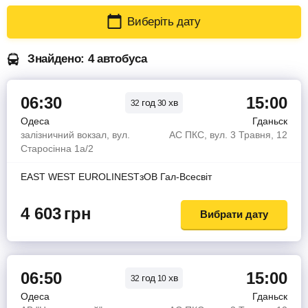
Виберіть дату
Знайдено: 4 автобуса
06:30
15:00
год
хв
32
30
Одеса
Гданьск
залізничний вокзал, вул.
АС ПКС, вул. 3 Травня, 12
Старосінна 1а/2
EAST WEST EUROLINESТзОВ Гал-Всесвiт
4 603
грн
Вибрати дату
06:50
15:00
год
хв
32
10
Одеса
Гданьск