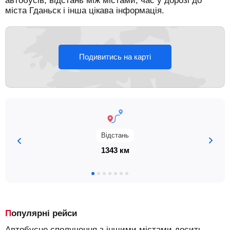
автобусів, відстань між містами, час у дорозі до
міста Гданьск і інша цікава інформація.
Подивитись на карті
Відстань
1343 км
Популярні рейси
Автобусне сполучення з іншими містами досить