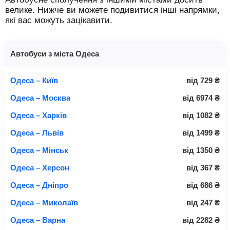
велике. Нижче ви можете подивитися інші напрямки,
які вас можуть зацікавити.
Автобуси з міста Одеса
Одеса – Київ
від
729
₴
Одеса – Москва
від
6974
₴
Одеса – Харків
від
1082
₴
Одеса – Львів
від
1499
₴
Одеса – Мінськ
від
1350
₴
Одеса – Херсон
від
367
₴
Одеса – Дніпро
від
686
₴
Одеса – Миколаїв
від
247
₴
Одеса – Варна
від
2282
₴