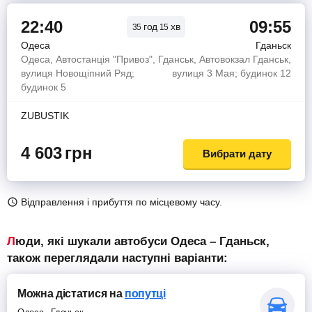
22:40
09:55
год
хв
35
15
Одеса
Гданьск
Одеса, Автостанція "Привоз",
Гданськ, Автовокзал Гданськ,
вулиця Новощіпний Ряд;
вулиця 3 Мая; будинок 12
будинок 5
ZUBUSTIK
4 603
грн
Вибрати дату
Відправлення і прибуття по місцевому часу.
Люди, які шукали автобуси Одеса – Гданьск,
також переглядали наступні варіанти:
Можна дістатися
на
попутці