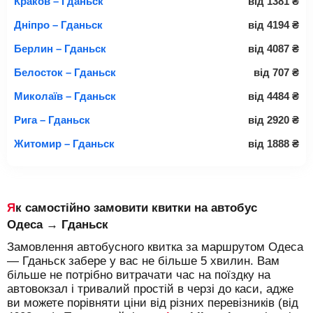
Краков – Гданьск
від
1381
₴
Дніпро – Гданьск
від
4194
₴
Берлин – Гданьск
від
4087
₴
Белосток – Гданьск
від
707
₴
Миколаїв – Гданьск
від
4484
₴
Рига – Гданьск
від
2920
₴
Житомир – Гданьск
від
1888
₴
Як самостійно замовити квитки на автобус
Одеса → Гданьск
Замовлення автобусного квитка за маршрутом Одеса
— Гданьск забере у вас не більше 5 хвилин. Вам
більше не потрібно витрачати час на поїздку на
автовокзал і тривалий простій в черзі до каси, адже
ви можете порівняти ціни від різних перевізників (від