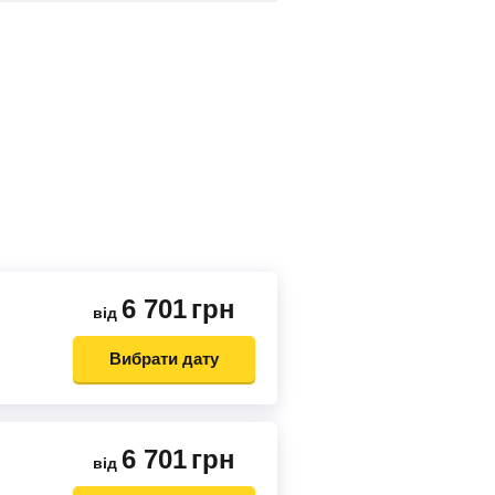
6 701
грн
від
Вибрати дату
6 701
грн
від