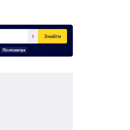
Знайти
Післязавтра