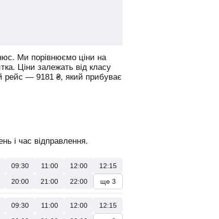
нюс.
Ми порівнюємо ціни на
итка. Ціни залежать від класу
й рейс —
9181
₴
, який прибуває
нь і час відправлення.
09:30
11:00
12:00
12:15
20:00
21:00
22:00
ще 3
09:30
11:00
12:00
12:15