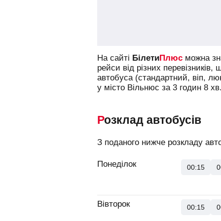
На сайті
Білети
Плюс
можна зна
рейси від різних перевізників, 
автобуса (стандартний, віп, л
у місто Вільнюс за 3 годин 8 хв
Розклад автобусів
З поданого нижче розкладу авто
Понеділок
00:15
0
Вівторок
00:15
0