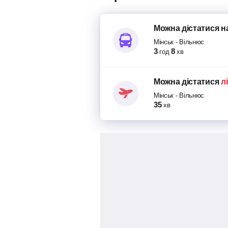
Можна дістатися
н
Мінськ
-
Вільнюс
3
8
год
хв
Можна дістатися
л
Мінськ
-
Вільнюс
35
хв