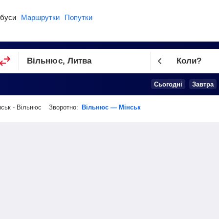
буси
Маршрутки
Попутки
Коли?
Cьогодні
Завтра
нськ - Вільнюс
Зворотно:
Вільнюс — Мінськ