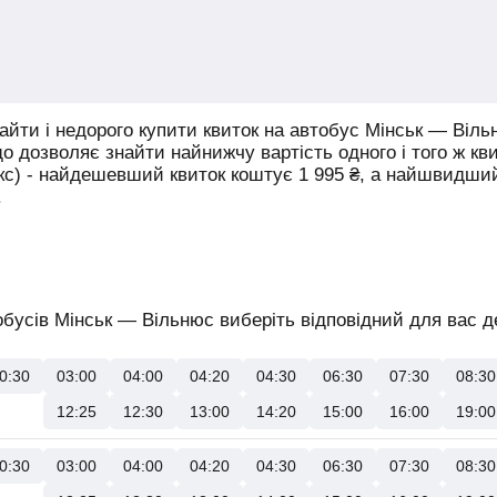
йти і недорого купити квиток на автобус Мінськ — Віль
що дозволяє знайти найнижчу вартість одного і того ж кв
юкс) - найдешевший квиток коштує
1 995
₴
, а найшвидши
.
бусів Мінськ — Вільнюс виберіть відповідний для вас де
0:30
03:00
04:00
04:20
04:30
06:30
07:30
08:30
12:25
12:30
13:00
14:20
15:00
16:00
19:00
0:30
03:00
04:00
04:20
04:30
06:30
07:30
08:30