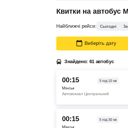
Квитки на автобус 
Найближчі рейси:
Сьогодні
За
Виберіть дату
Знайдено: 61 автобус
00:15
5
год
10
хв
Мінськ
Автовокзал Центральний
00:15
5
год
30
хв
Мінськ