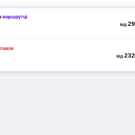
а
маршрутці
29
від
ітаком
232
від