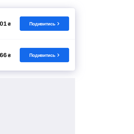
01
Подивитись
₴
66
Подивитись
₴