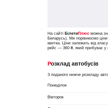
На сайті
Білети
Плюс
можна зна
Беларусь).
Ми порівнюємо ціни 
квитка. Ціни залежать від клас
рейс —
360
₴
, який прибуває у 
Розклад автобусів
З поданого нижче розкладу авто
Понеділок
Вівторок