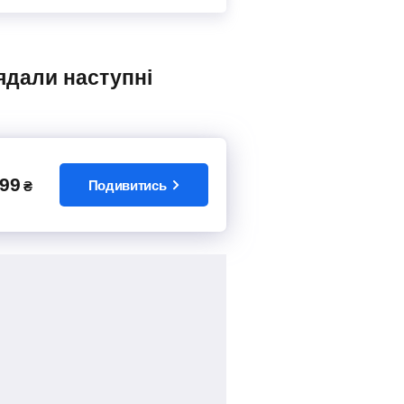
99
Подивитись
₴