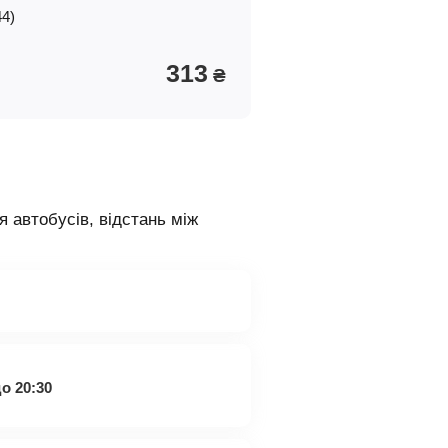
44)
313
₴
я автобусів, відстань між
о 20:30