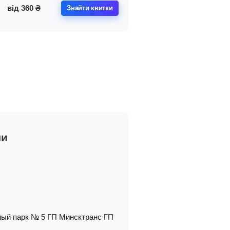
від
360
₴
Знайти квитки
чи
ый парк № 5 ГП Минсктранс ГП