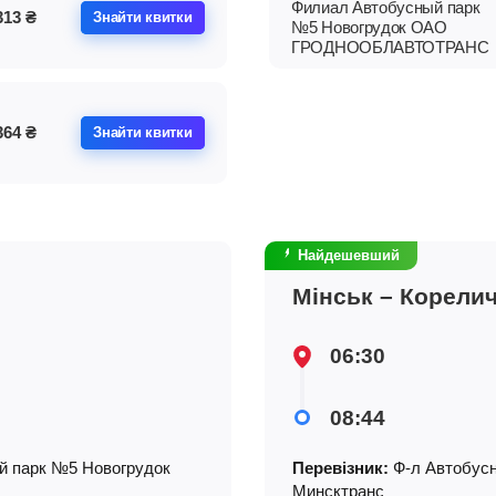
Филиал Автобусный парк
313
₴
Знайти квитки
№5 Новогрудок ОАО
ГРОДНООБЛАВТОТРАНС
364
₴
Знайти квитки
Найдешевший
Мінськ – Корели
06:30
08:44
 парк №5 Новогрудок
Перевізник:
Ф-л Автобусн
Минсктранс