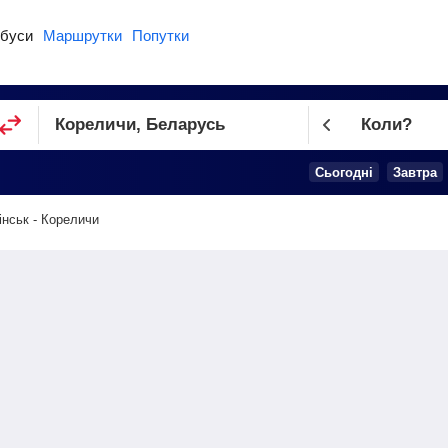
буси
Маршрутки
Попутки
Коли?
Cьогодні
Завтра
інськ - Кореличи