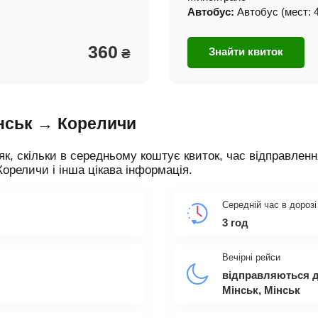
Автобус:
Автобус (мест: 
360
Знайти квиток
₴
інськ → Кореличи
як, скільки в середньому коштує квиток, час відправленн
Кореличи і інша цікава інформація.
Середній час в дорозі
3 год
Вечірні рейси
відправляються д
Мінськ, Мінськ