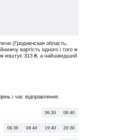
личи (Гродненская область,
йнижчу вартість одного і того ж
ток коштує
313
₴
, а найшвидший
ень і час відправлення.
06:30
08:40
06:30
08:40
19:40
20:30