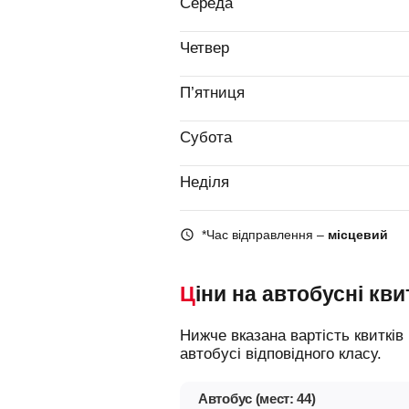
Середа
Четвер
П’ятниця
Субота
Неділя
*Час відправлення –
місцевий
Ціни на автобусні кви
Нижче вказана вартість квитків на різні типи автобусів, що допоможе вам зорієнтуватися у виборі і замовити місце в
автобусі відповідного класу.
Автобус (мест: 44)