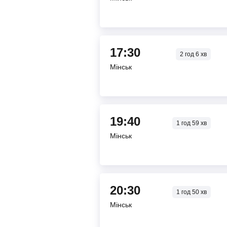
17:30
2
год
6
хв
Мінськ
19:40
1
год
59
хв
Мінськ
20:30
1
год
50
хв
Мінськ