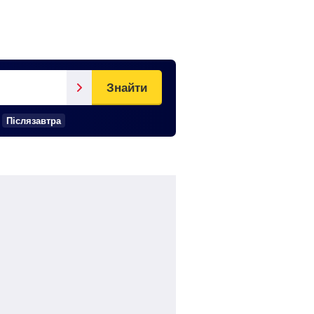
Знайти
Післязавтра