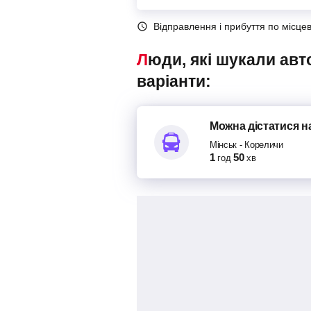
Відправлення і прибуття по місце
Люди, які шукали автобуси Мінськ – Кореличи, також переглядали наступні
варіанти:
Можна дістатися
н
Мінськ
-
Кореличи
1
50
год
хв