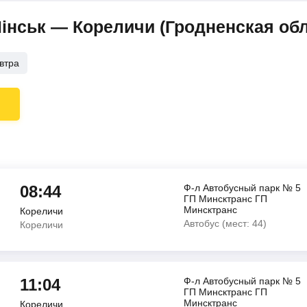
Мінськ — Кореличи (Гродненская обл
втра
08:44
Ф-л Автобусный парк № 5
ГП Минсктранс ГП
Минсктранс
Кореличи
Автобус (мест: 44)
Кореличи
11:04
Ф-л Автобусный парк № 5
ГП Минсктранс ГП
Минсктранс
Кореличи