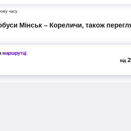
вому часу.
а
маршрутці
2
від