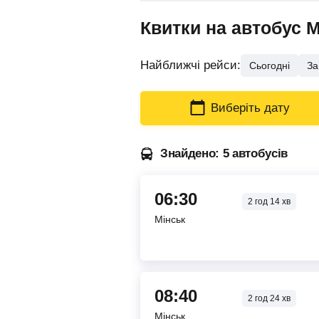
Квитки на автобус 
Найближчі рейси:
Сьогодні
За
Виберіть дату
Знайдено: 5 автобусів
06:30
2
год
14
хв
Мінськ
08:40
2
год
24
хв
Мінськ