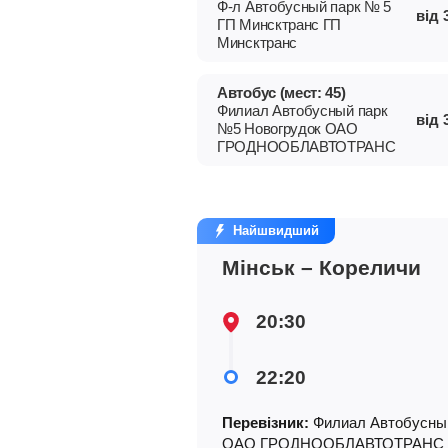
Ф-л Автобусный парк № 5
від
ГП Минсктранс ГП
Минсктранс
Автобус (мест: 45)
Филиал Автобусный парк
від
№5 Новогрудок ОАО
ГРОДНООБЛАВТОТРАНС
Найшвидший
Мінськ – Кореличи
20:30
22:20
Перевізник:
Филиал Автобусный
ОАО ГРОДНООБЛАВТОТРАНС