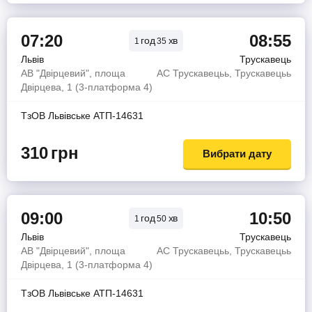
07:20
08:55
год
хв
1
35
Львів
Трускавець
АВ "Двірцевий", площа
АС Трускавецьь, Трускавецьь
Двірцева, 1 (3-платформа 4)
ТзОВ Львiвське АТП-14631
310
грн
Вибрати дату
09:00
10:50
год
хв
1
50
Львів
Трускавець
АВ "Двірцевий", площа
АС Трускавецьь, Трускавецьь
Двірцева, 1 (3-платформа 4)
ТзОВ Львiвське АТП-14631