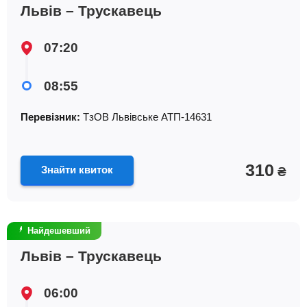
Львів – Трускавець
07:20
08:55
Перевізник:
ТзОВ Львiвське АТП-14631
310
Знайти квиток
₴
Найдешевший
Львів – Трускавець
06:00