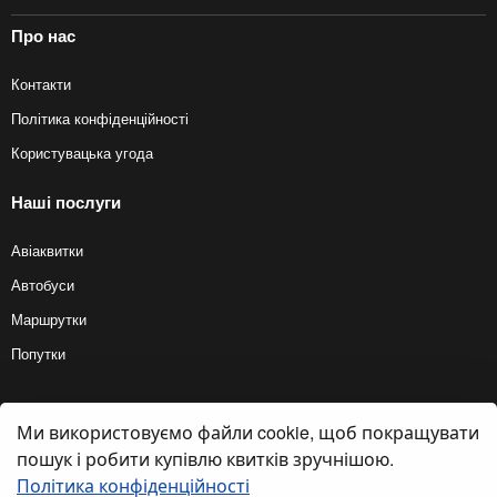
Про нас
Контакти
Політика конфіденційності
Користувацька угода
Наші послуги
Авіаквитки
Автобуси
Маршрутки
Попутки
Ми використовуємо файли cookie, щоб покращувати
© 2012 — 2026, Biletyplus, ООО «Инновэйтив Трэвел Текнолоджиз». Усі
права захищені. Купівля квитків на автобус здійснюється користувачем
пошук і робити купівлю квитків зручнішою.
самостійно на сайтах партнерів, BiletyPlus не несе відповідальності за
будь-які платіжні операції, що здійснюються на цих сайтах. Кінцева
Політика конфіденційності
вартість квитка може змінюватися залежно від обраного способу оплати.