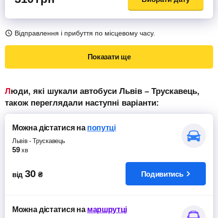
Відправлення і прибуття по місцевому часу.
Показати ще
Люди, які шукали автобуси Львів – Трускавець,
також переглядали наступні варіанти:
Можна дістатися
на
попутці
Львів
-
Трускавець
59
хв
30
Подивитись
від
₴
Можна дістатися
на
маршрутці