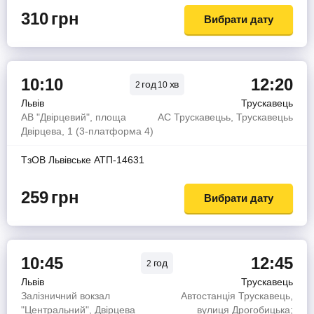
310
грн
Вибрати дату
10:10
12:20
год
хв
2
10
Львів
Трускавець
АВ "Двірцевий", площа
АС Трускавецьь, Трускавецьь
Двірцева, 1 (3-платформа 4)
ТзОВ Львiвське АТП-14631
259
грн
Вибрати дату
10:45
12:45
год
2
Львів
Трускавець
Залізничний вокзал
Автостанція Трускавець,
"Центральний", Двірцева
вулиця Дрогобицька;