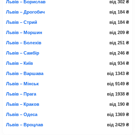
Львів – Борислав
від
302
₴
Львів – Дрогобич
від
184
₴
Львів – Стрий
від
184
₴
Львів – Моршин
від
209
₴
Львів – Болехів
від
251
₴
Львів – Самбір
від
246
₴
Львів – Київ
від
934
₴
Львів – Варшава
від
1343
₴
Львів – Мінськ
від
9149
₴
Львів – Прага
від
1938
₴
Львів – Краков
від
190
₴
Львів – Одеса
від
1369
₴
Львів – Вроцлав
від
2429
₴