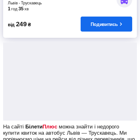
Львів
-
Трускавець
1
35
год
хв
249
Подивитись
від
₴
На сайті
Білети
Плюс
можна знайти і недорого
купити квиток на автобус Львів — Трускавець.
Ми
порівнюємо ціни на рейси від різних перевізників, що