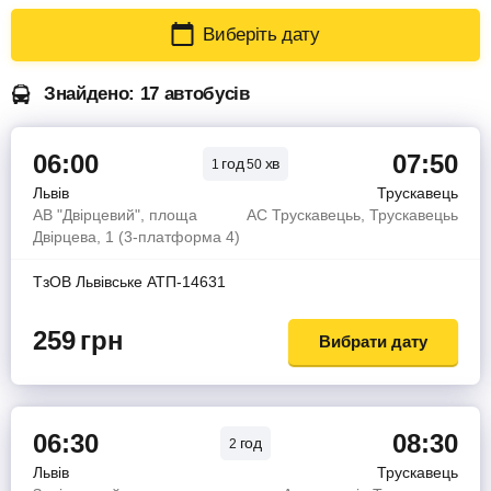
Виберіть дату
Знайдено: 17 автобусів
06:00
07:50
год
хв
1
50
Львів
Трускавець
АВ "Двірцевий", площа
АС Трускавецьь, Трускавецьь
Двірцева, 1 (3-платформа 4)
ТзОВ Львiвське АТП-14631
259
грн
Вибрати дату
06:30
08:30
год
2
Львів
Трускавець