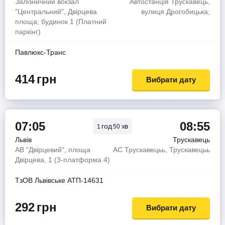
Залізничний вокзал
Автостанція Трускавець,
"Центральний", Двірцева
вулиця Дрогобицька;
площа; будинок 1 (Платний
паркінг)
Павлюкс-Транс
414
грн
Вибрати дату
07:05
08:55
год
хв
1
50
Львів
Трускавець
АВ "Двірцевий", площа
АС Трускавецьь, Трускавецьь
Двірцева, 1 (3-платформа 4)
ТзОВ Львiвське АТП-14631
292
грн
Вибрати дату