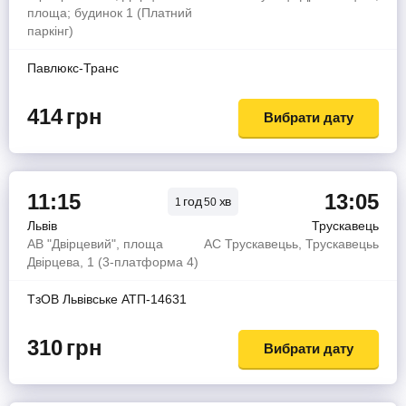
площа; будинок 1 (Платний
паркінг)
Павлюкс-Транс
414
грн
Вибрати дату
11:15
13:05
год
хв
1
50
Львів
Трускавець
АВ "Двірцевий", площа
АС Трускавецьь, Трускавецьь
Двірцева, 1 (3-платформа 4)
ТзОВ Львiвське АТП-14631
310
грн
Вибрати дату