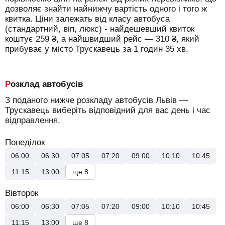
дозволяє знайти найнижчу вартість одного і того ж
квитка. Ціни залежать від класу автобуса
(стандартний, віп, люкс) - найдешевший квиток
коштує
259
₴
, а найшвидший рейс —
310
₴
, який
прибуває у місто Трускавець за 1 годин 35 хв.
Розклад автобусів
З поданого нижче розкладу автобусів Львів —
Трускавець виберіть відповідний для вас день і час
відправлення.
Понеділок
06:00
06:30
07:05
07:20
09:00
10:10
10:45
11:15
13:00
ще 8
Вівторок
06:00
06:30
07:05
07:20
09:00
10:10
10:45
11:15
13:00
ще 8