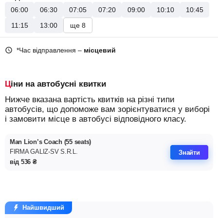
06:00
06:30
07:05
07:20
09:00
10:10
10:45
11:15
13:00
ще 8
*Час відправлення –
місцевий
Ціни на автобусні квитки
Нижче вказана вартість квитків на різні типи
автобусів, що допоможе вам зорієнтуватися у виборі
і замовити місце в автобусі відповідного класу.
Man Lion’s Coach (55 seats)
FIRMA GALIZ-SV S.R.L.
Знайти
від
536
₴
Найшвидший