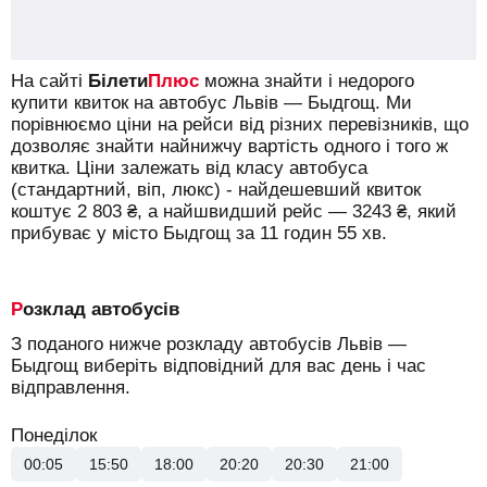
На сайті
Білети
Плюс
можна знайти і недорого
купити квиток на автобус Львів — Быдгощ.
Ми
порівнюємо ціни на рейси від різних перевізників, що
дозволяє знайти найнижчу вартість одного і того ж
квитка. Ціни залежать від класу автобуса
(стандартний, віп, люкс) - найдешевший квиток
коштує
2 803
₴
, а найшвидший рейс —
3243
₴
, який
прибуває у місто Быдгощ за 11 годин 55 хв.
Розклад автобусів
З поданого нижче розкладу автобусів Львів —
Быдгощ виберіть відповідний для вас день і час
відправлення.
Понеділок
00:05
15:50
18:00
20:20
20:30
21:00