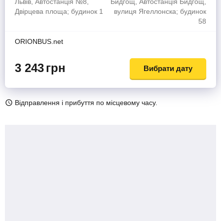
Львів, Автостанція №8,
Бидгощ, Автостанція Бидгощ,
Двірцева площа; будинок 1
вулиця Ягеллонска; будинок
58
ORIONBUS.net
3 243
грн
Вибрати дату
Відправлення і прибуття по місцевому часу.