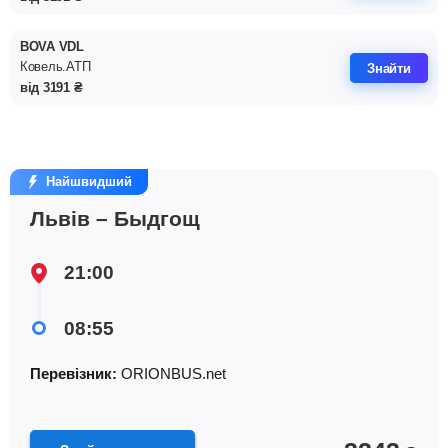
BOVA VDL
Ковель.АТП
Знайти
від
3191
₴
Найшвидший
Львів – Быдгощ
21:00
08:55
Перевізник:
ORIONBUS.net