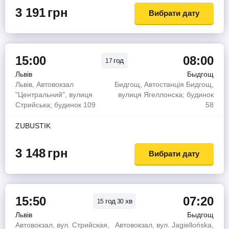
3 191
грн
Вибрати дату
15:00
08:00
год
17
Львів
Быдгощ
Львів, Автовокзал
Бидгощ, Автостанція Бидгощ,
"Центральний", вулиця
вулиця Ягеллонска; будинок
Стрийська; будинок 109
58
ZUBUSTIK
3 148
грн
Вибрати дату
15:50
07:20
год
хв
15
30
Львів
Быдгощ
Автовокзал, вул. Стрийская,
Автовокзал, вул. Jagiellońska,