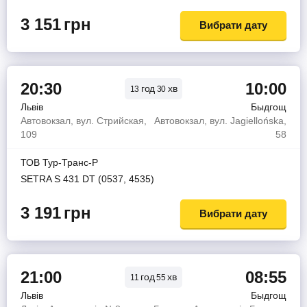
3 151
грн
Вибрати дату
20:30
10:00
год
хв
13
30
Львів
Быдгощ
Автовокзал, вул. Стрийская,
Автовокзал, вул. Jagiellońska,
109
58
ТОВ Тур-Транс-Р
SETRA S 431 DT (0537, 4535)
3 191
грн
Вибрати дату
21:00
08:55
год
хв
11
55
Львів
Быдгощ