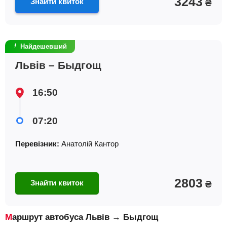
3243
Знайти квиток
₴
Найдешевший
Львів – Быдгощ
16:50
07:20
Перевізник:
Анатолiй Кантор
2803
Знайти квиток
₴
Маршрут автобуса Львів → Быдгощ