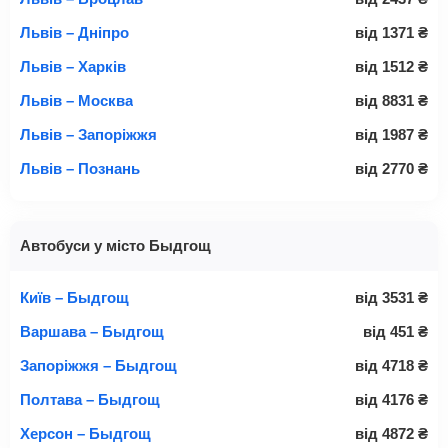
Львів – Дніпро
від
1371
₴
Львів – Харків
від
1512
₴
Львів – Москва
від
8831
₴
Львів – Запоріжжя
від
1987
₴
Львів – Познань
від
2770
₴
Автобуси у місто Быдгощ
Київ – Быдгощ
від
3531
₴
Варшава – Быдгощ
від
451
₴
Запоріжжя – Быдгощ
від
4718
₴
Полтава – Быдгощ
від
4176
₴
Херсон – Быдгощ
від
4872
₴