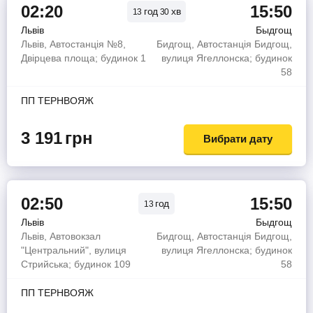
02:20
15:50
год
хв
13
30
Львів
Быдгощ
Львів, Автостанція №8,
Бидгощ, Автостанція Бидгощ,
Двірцева площа; будинок 1
вулиця Ягеллонска; будинок
58
ПП ТЕРНВОЯЖ
3 191
грн
Вибрати дату
02:50
15:50
год
13
Львів
Быдгощ
Львів, Автовокзал
Бидгощ, Автостанція Бидгощ,
"Центральний", вулиця
вулиця Ягеллонска; будинок
Стрийська; будинок 109
58
ПП ТЕРНВОЯЖ