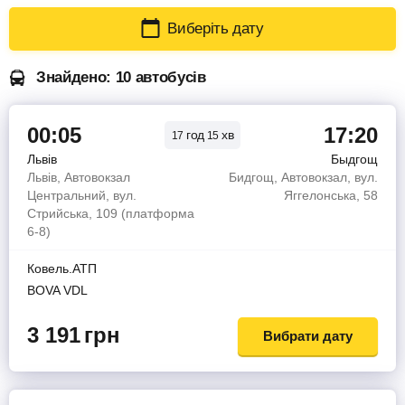
Виберіть дату
Знайдено: 10 автобусів
00:05
17:20
год
хв
17
15
Львів
Быдгощ
Львів, Автовокзал
Бидгощ, Автовокзал, вул.
Центральний, вул.
Яггелонська, 58
Стрийська, 109 (платформа
6-8)
Ковель.АТП
BOVA VDL
3 191
грн
Вибрати дату