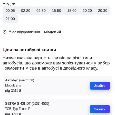
Неділя
00:05
02:20
02:50
15:50
18:00
20:20
20:30
21:00
*Час відправлення –
місцевий
Ціни на автобусні квитки
Нижче вказана вартість квитків на різні типи
автобусів, що допоможе вам зорієнтуватися у виборі
і замовити місце в автобусі відповідного класу.
Автобус (мест: 50)
Modultrans
Знайти
від
3151
₴
SETRA S 431 DT (0537, 4535)
ТОВ Тур-Транс-Р
Знайти
від
3191
₴