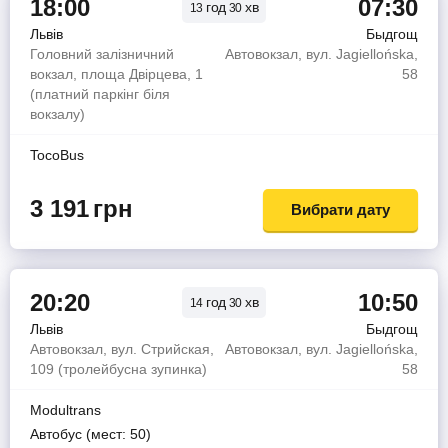
18:00
07:30
год
хв
13
30
Львів
Быдгощ
Головний залізничний
Автовокзал, вул. Jagiellońska,
вокзал, площа Двірцева, 1
58
(платний паркінг біля
вокзалу)
TocoBus
3 191
грн
Вибрати дату
20:20
10:50
год
хв
14
30
Львів
Быдгощ
Автовокзал, вул. Стрийская,
Автовокзал, вул. Jagiellońska,
109 (тролейбусна зупинка)
58
Modultrans
Автобус (мест: 50)