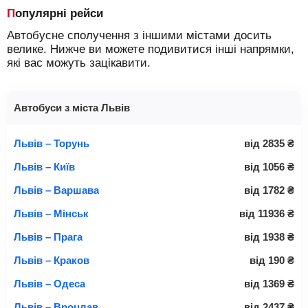
Популярні рейси
Автобусне сполучення з іншими містами досить
велике. Нижче ви можете подивитися інші напрямки,
які вас можуть зацікавити.
Автобуси з міста Львів
Львів – Торунь
від
2835
₴
Львів – Київ
від
1056
₴
Львів – Варшава
від
1782
₴
Львів – Мінськ
від
11936
₴
Львів – Прага
від
1938
₴
Львів – Краков
від
190
₴
Львів – Одеса
від
1369
₴
Львів – Вроцлав
від
2437
₴