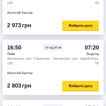
109
58
Анатолiй Кантор
2 973
грн
Вибрати дату
16:50
07:20
год
хв
14
30
Львів
Быдгощ
Автовокзал, вул. Стрийская,
Автовокзал, вул. Jagiellońska,
109
58
Анатолiй Кантор
2 803
грн
Вибрати дату