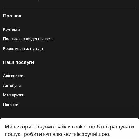
Про нас
Контакти
Політика конфіденційності
Користувацька угода
Наші послуги
Авіаквитки
Автобуси
Маршрутки
Попутки
Ми використовуємо файли cookie, щоб покращувати
© 2012 — 2026, Biletyplus, ООО «Инновэйтив Трэвел Текнолоджиз». Усі
права захищені. Купівля квитків на автобус здійснюється користувачем
пошук і робити купівлю квитків зручнішою.
самостійно на сайтах партнерів, BiletyPlus не несе відповідальності за