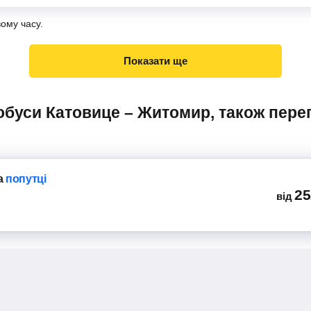
вому часу.
Показати ще
а
попутці
25
від