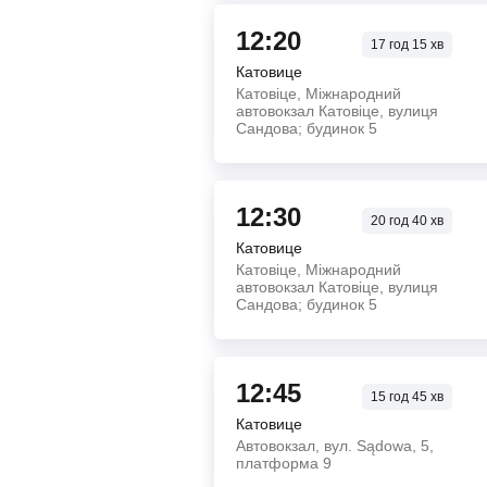
12:20
17
год
15
хв
Катовице
Катовіце, Міжнародний
автовокзал Катовіце, вулиця
Сандова; будинок 5
12:30
20
год
40
хв
Катовице
Катовіце, Міжнародний
автовокзал Катовіце, вулиця
Сандова; будинок 5
12:45
15
год
45
хв
Катовице
Автовокзал, вул. Sądowa, 5,
платформа 9