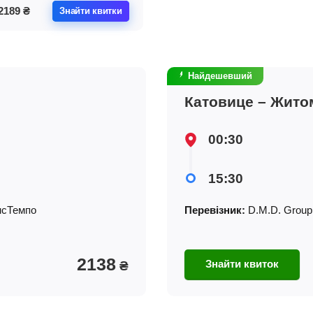
2189
₴
Знайти квитки
Найдешевший
Катовице – Жито
00:30
15:30
сТемпо
Перевізник:
D.M.D. Group
2138
Знайти квиток
₴