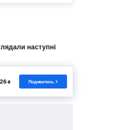
26
Подивитись
₴