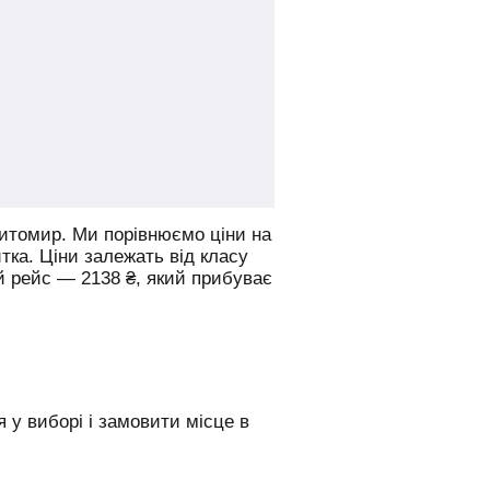
Житомир.
Ми порівнюємо ціни на
итка. Ціни залежать від класу
й рейс —
2138
₴
, який прибуває