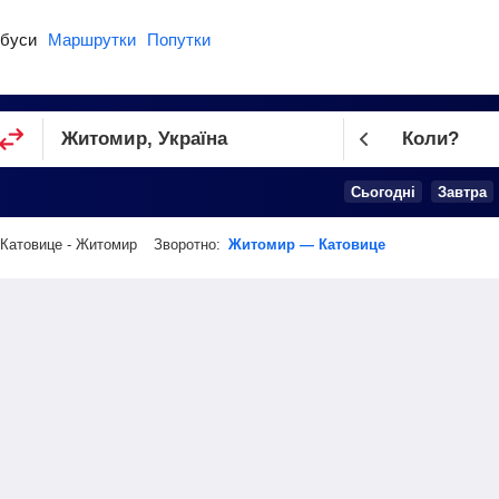
буси
Маршрутки
Попутки
Коли?
Cьогодні
Завтра
Катовице - Житомир
Зворотно:
Житомир — Катовице