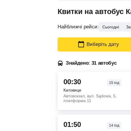
Квитки на автобус 
Найближчі рейси:
Сьогодні
За
Виберіть дату
Знайдено: 31 автобус
00:30
15
год
Катовице
Автовокзал, вул. Sądowa, 5,
платформа 11
01:50
14
год