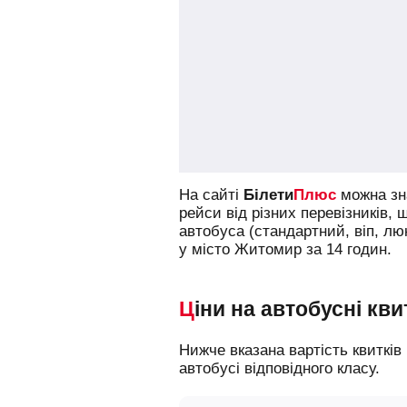
На сайті
Білети
Плюс
можна зна
рейси від різних перевізників, 
автобуса (стандартний, віп, л
у місто Житомир за 14 годин.
Ціни на автобусні кви
Нижче вказана вартість квитків на різні типи автобусів, що допоможе вам зорієнтуватися у виборі і замовити місце в
автобусі відповідного класу.