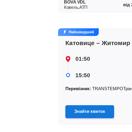
BOVA VDL
від
Ковель.АТП
Найшвидший
Катовице – Житомир
01:50
15:50
Перевізник:
TRANSTEMPOТран
Знайти квиток