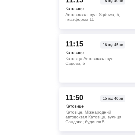
16
год
40
хв
Катовице
Автовокзал, вул. Sądowa, 5,
платформа 11
11:15
16
год
45
хв
Катовице
Катовіце Автовокзал вул.
Садова, 5
11:50
15
год
40
хв
Катовице
Катовіце, Міжнародний
автовокзал Катовіце, вулиця
Сандова; будинок 5