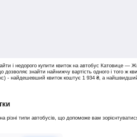
йти і недорого купити квиток на автобус Катовице — 
що дозволяє знайти найнижчу вартість одного і того ж кв
юкс) - найдешевший квиток коштує
1 934
₴
, а найшвидши
тки