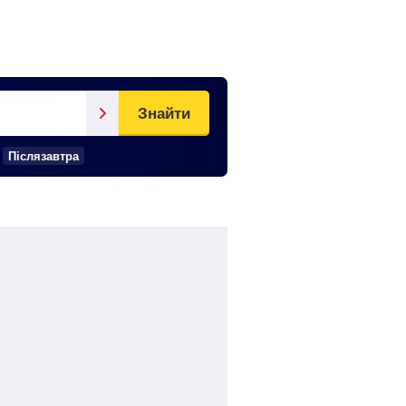
Знайти
Післязавтра