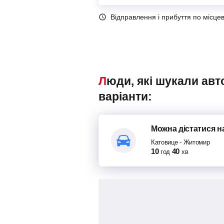
Відправлення і прибуття по місце
Люди, які шукали автобуси Катовице – Житомир, також переглядали наступні
варіанти:
Можна дістатися
н
Катовице
-
Житомир
10
40
год
хв