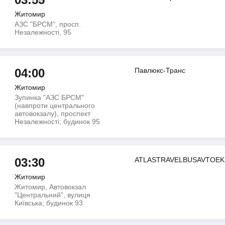
Житомир
АЗС "БРСМ", просп.
Незалежності, 95
04:00
Павлюкс-Транс
Житомир
Зупинка "АЗС БРСМ"
(навпроти центрального
автовокзалу), проспект
Незалежності; будинок 95
03:30
ATLASTRAVELBUSAVTOE
Житомир
Житомир, Автовокзал
"Центральний", вулиця
Київська; будинок 93