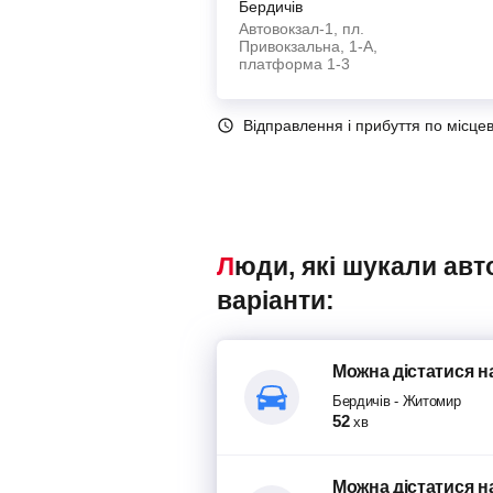
Бердичів
Автовокзал-1, пл.
Привокзальна, 1-А,
платформа 1-3
Відправлення і прибуття по місце
Люди, які шукали автобуси Бердичів – Житомир, також переглядали наступні
варіанти:
Можна дістатися
н
Бердичів
-
Житомир
52
хв
Можна дістатися
н