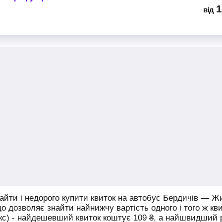
1
від
йти і недорого купити квиток на автобус Бердичів — Ж
що дозволяє знайти найнижчу вартість одного і того ж кв
юкс) - найдешевший квиток коштує
109
₴
, а найшвидший