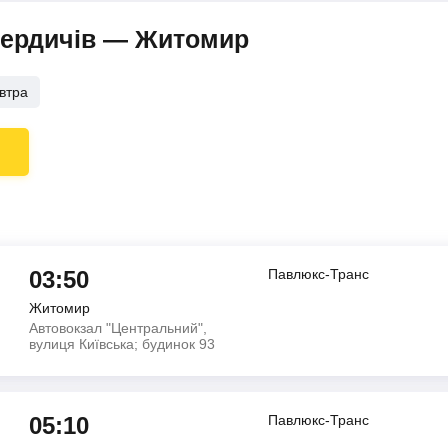
Бердичів — Житомир
втра
03:50
Павлюкс-Транс
Житомир
Автовокзал "Центральний",
вулиця Київська; будинок 93
05:10
Павлюкс-Транс