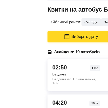
Квитки на автобус 
Найближчі рейси:
Сьогодні
За
Виберіть дату
Знайдено: 19 автобусів
02:50
1
год
Бердичів
Бердичів пл. Привокзальна,
1-А
04:20
50
хв