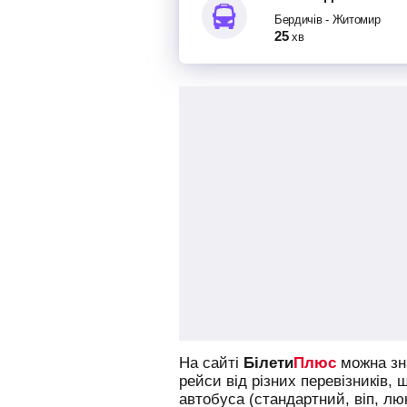
Бердичів
-
Житомир
25
хв
На сайті
Білети
Плюс
можна зна
рейси від різних перевізників, 
автобуса (стандартний, віп, л