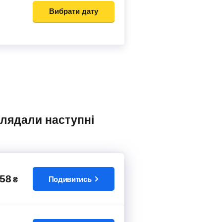
Вибрати дату
58
Подивитись
₴