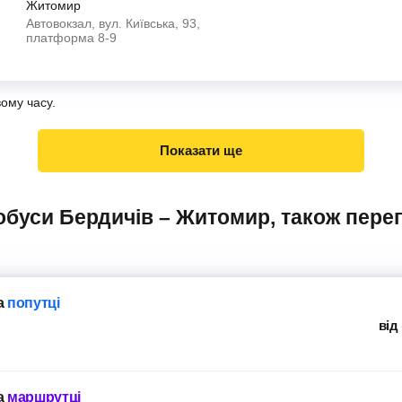
Житомир
Автовокзал, вул. Київська, 93,
платформа 8-9
вому часу.
Показати ще
а
попутці
від
а
маршрутці