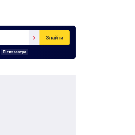
Знайти
Післязавтра