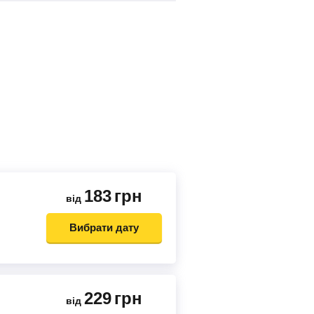
183
грн
від
Вибрати дату
229
грн
від