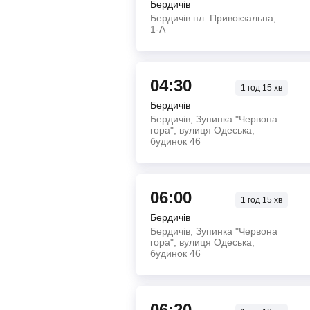
Бердичів
Бердичів пл. Привокзальна,
1-А
04:30
1
год
15
хв
Бердичів
Бердичів, Зупинка "Червона
гора", вулиця Одеська;
будинок 46
06:00
1
год
15
хв
Бердичів
Бердичів, Зупинка "Червона
гора", вулиця Одеська;
будинок 46
06:20