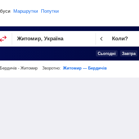
буси
Маршрутки
Попутки
Коли?
Cьогодні
Завтра
Бердичів - Житомир
Зворотно:
Житомир — Бердичів