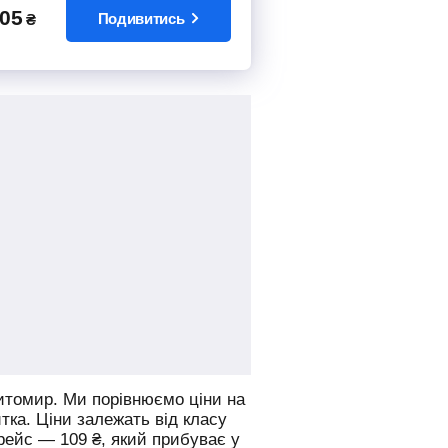
05
Подивитись
₴
итомир.
Ми порівнюємо ціни на
итка. Ціни залежать від класу
 рейс —
109
₴
, який прибуває у