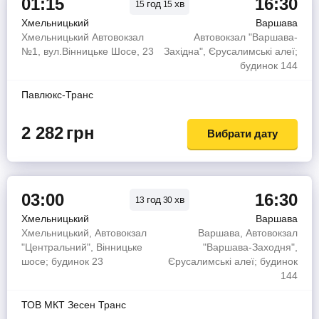
01:15
16:30
год
хв
15
15
Хмельницький
Варшава
Хмельницький Автовокзал
Автовокзал "Варшава-
№1, вул.Вінницьке Шосе, 23
Західна", Єрусалимські алеї;
будинок 144
Павлюкс-Транс
2 282
грн
Вибрати дату
03:00
16:30
год
хв
13
30
Хмельницький
Варшава
Хмельницький, Автовокзал
Варшава, Автовокзал
"Центральний", Вінницьке
"Варшава-Заходня",
шосе; будинок 23
Єрусалимські алеї; будинок
144
ТОВ МКТ Зесен Транс