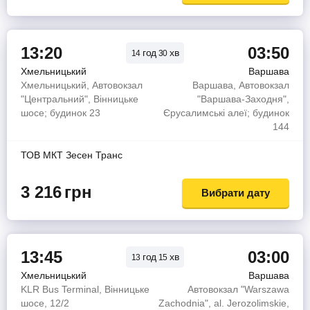
13:20
03:50
год
хв
14
30
Хмельницький
Варшава
Хмельницький, Автовокзал
Варшава, Автовокзал
"Центральний", Вінницьке
"Варшава-Заходня",
шосе; будинок 23
Єрусалимські алеї; будинок
144
ТОВ МКТ Зесен Транс
3 216
грн
Вибрати дату
13:45
03:00
год
хв
13
15
Хмельницький
Варшава
KLR Bus Terminal, Вінницьке
Автовокзал "Warszawa
шосе, 12/2
Zachodnia", al. Jerozolimskie,