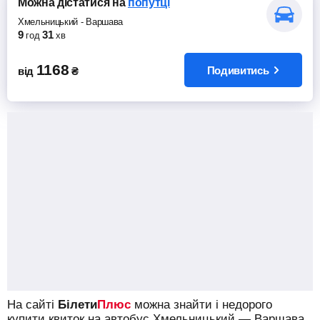
Можна дістатися
на
попутці
Хмельницький
-
Варшава
9
31
год
хв
1168
Подивитись
від
₴
На сайті
Білети
Плюс
можна знайти і недорого
купити квиток на автобус Хмельницький — Варшава.