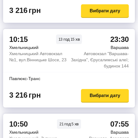
3 216
грн
Вибрати дату
10:15
23:30
год
хв
13
15
Хмельницький
Варшава
Хмельницький Автовокзал
Автовокзал "Варшава-
№1, вул.Вінницьке Шосе, 23
Західна", Єрусалимські алеї;
будинок 144
Павлюкс-Транс
3 216
грн
Вибрати дату
10:50
07:55
год
хв
21
5
Хмельницький
Варшава