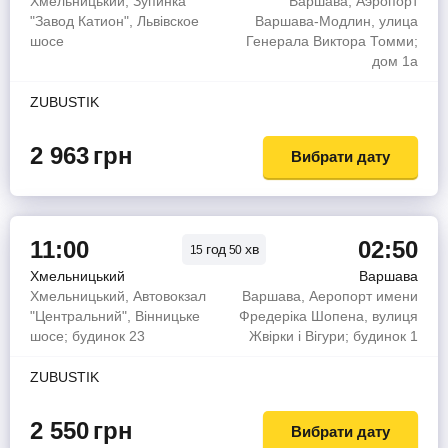
Хмельницький, Зупинка
Варшава, Аэропорт
"Завод Катион", Львівское
Варшава-Модлин, улица
шосе
Генерала Виктора Томми;
дом 1a
ZUBUSTIK
2 963
грн
Вибрати дату
11:00
02:50
год
хв
15
50
Хмельницький
Варшава
Хмельницький, Автовокзал
Варшава, Аеропорт имени
"Центральний", Вінницьке
Фредеріка Шопена, вулиця
шосе; будинок 23
Жвірки і Вігури; будинок 1
ZUBUSTIK
2 550
грн
Вибрати дату