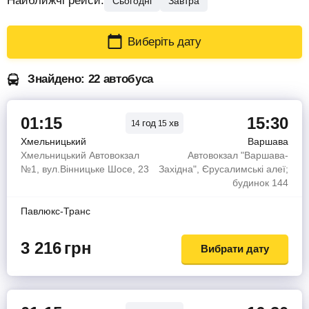
Найближчі рейси:
Сьогодні
Завтра
Виберіть дату
Знайдено: 22 автобуса
01:15
15:30
год
хв
14
15
Хмельницький
Варшава
Хмельницький Автовокзал
Автовокзал "Варшава-
№1, вул.Вінницьке Шосе, 23
Західна", Єрусалимські алеї;
будинок 144
Павлюкс-Транс
3 216
грн
Вибрати дату