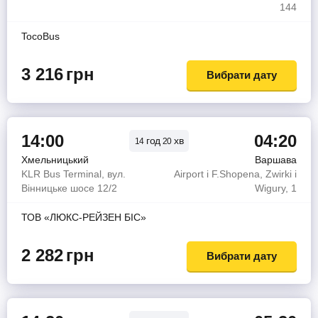
144
TocoBus
3 216
грн
Вибрати дату
14:00
04:20
год
хв
14
20
Хмельницький
Варшава
KLR Bus Terminal, вул.
Airport i F.Shopena, Zwirki i
Вінницьке шосе 12/2
Wigury, 1
ТОВ «ЛЮКС-РЕЙЗЕН БІС»
2 282
грн
Вибрати дату