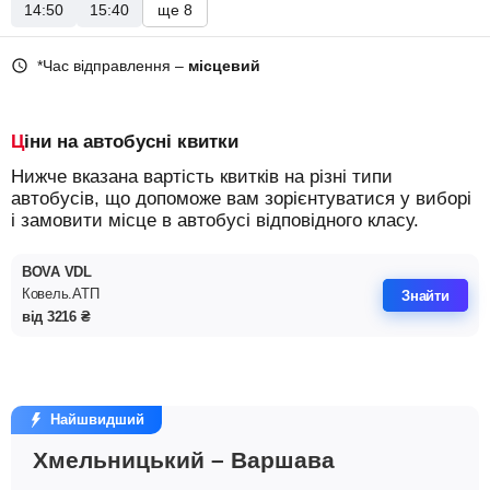
14:50
15:40
ще 8
*Час відправлення –
місцевий
Ціни на автобусні квитки
Нижче вказана вартість квитків на різні типи
автобусів, що допоможе вам зорієнтуватися у виборі
і замовити місце в автобусі відповідного класу.
BOVA VDL
Ковель.АТП
Знайти
від
3216
₴
Найшвидший
Хмельницький – Варшава