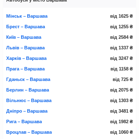
Мінськ – Варшава
від
1625
₴
Брест – Варшава
від
1255
₴
Київ – Варшава
від
2584
₴
Львів – Варшава
від
1337
₴
Харків – Варшава
від
3247
₴
Прага – Варшава
від
1158
₴
Гданьск – Варшава
від
725
₴
Берлин – Варшава
від
2075
₴
Вільнюс – Варшава
від
1303
₴
Дніпро – Варшава
від
3481
₴
Рига – Варшава
від
1982
₴
Вроцлав – Варшава
від
1060
₴