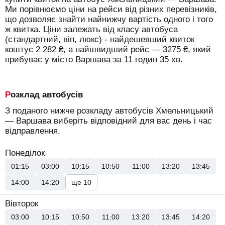
Ми порівнюємо ціни на рейси від різних перевізників,
що дозволяє знайти найнижчу вартість одного і того
ж квитка. Ціни залежать від класу автобуса
(стандартний, віп, люкс) - найдешевший квиток
коштує
2 282
₴
, а найшвидший рейс —
3275
₴
, який
прибуває у місто Варшава за 11 годин 35 хв.
Розклад автобусів
З поданого нижче розкладу автобусів Хмельницький
— Варшава виберіть відповідний для вас день і час
відправлення.
Понеділок
01:15
03:00
10:15
10:50
11:00
13:20
13:45
14:00
14:20
ще 10
Вівторок
03:00
10:15
10:50
11:00
13:20
13:45
14:20