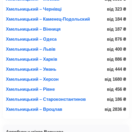
Хмельницький – Чернівці
від
323
₴
Хмельницький – Каменец-Подольский
від
184
₴
Хмельницький – Вінниця
від
187
₴
Хмельницький – Одеса
від
876
₴
Хмельницький – Львів
від
400
₴
Хмельницький – Харків
від
886
₴
Хмельницький – Умань
від
444
₴
Хмельницький – Херсон
від
1680
₴
Хмельницький – Рівне
від
456
₴
Хмельницький – Староконстантинов
від
186
₴
Хмельницький – Вроцлав
від
2836
₴
Автобуси у місто Варшава