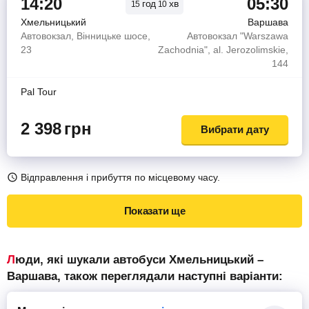
14:20
05:30
год
хв
15
10
Хмельницький
Варшава
Автовокзал, Вінницьке шосе,
Автовокзал "Warszawa
23
Zachodnia", al. Jerozolimskie,
144
Pal Tour
2 398
грн
Вибрати дату
Відправлення і прибуття по місцевому часу.
Показати ще
Люди, які шукали автобуси Хмельницький –
Варшава, також переглядали наступні варіанти: