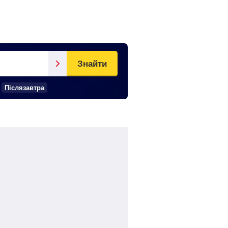
Знайти
Післязавтра