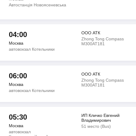
Автостанція Новоясеневська
04:00
ООО АТК
Zhong Tong Compass
Москва
М300АТ181
автовокзал Котельники
06:00
ООО АТК
Zhong Tong Compass
Москва
М300АТ181
автовокзал Котельники
05:30
ИП Кличко Евгений
Владимирович
Москва
51 место (Bus)
автовокзал