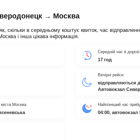
еверодонецк → Москва
як, скільки в середньому коштує квиток, час відправленн
Москва і інша цікава інформація.
Середній час в дорозі
17 год
Вечірні рейси
відправляються д
Автовокзал Севе
 міста Москва
Найпізніший час приб
оясеневська
04:00, автовокзал