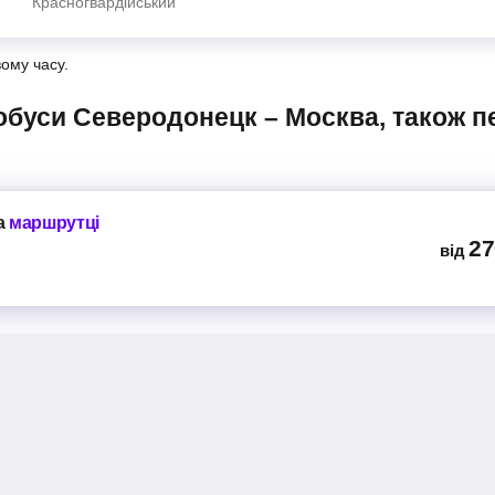
Красногвардійський
вому часу.
а
маршрутці
27
від