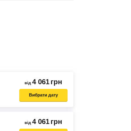
4 061
грн
від
Вибрати дату
4 061
грн
від