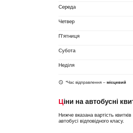
Середа
Четвер
П’ятниця
Субота
Неділя
*Час відправлення –
місцевий
Ціни на автобусні кви
Нижче вказана вартість квитків на різні типи автобусів, що допоможе вам зорієнтуватися у виборі і замовити місце в
автобусі відповідного класу.