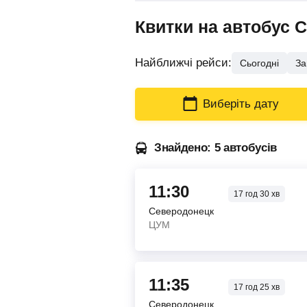
Квитки на автобус 
Найближчі рейси:
Сьогодні
За
Виберіть дату
Знайдено: 5 автобусів
11:30
17
год
30
хв
Северодонецк
ЦУМ
11:35
17
год
25
хв
Северодонецк