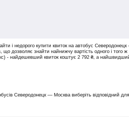
йти і недорого купити квиток на автобус Северодонецк
в, що дозволяє знайти найнижчу вартість одного і того ж
юкс) - найдешевший квиток коштує
2 792
₴
, а найшвидши
обусів Северодонецк — Москва виберіть відповідний для 