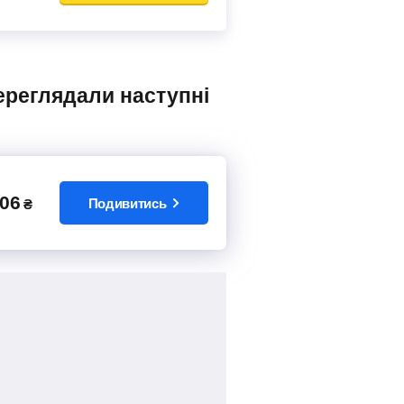
06
Подивитись
₴