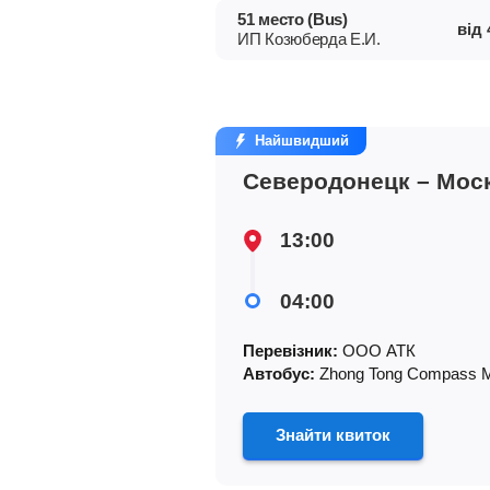
51 место (Bus)
від
ИП Козюберда Е.И.
Найшвидший
Северодонецк – Мос
13:00
04:00
Перевізник:
ООО АТК
Автобус:
Zhong Tong Compass 
Знайти квиток