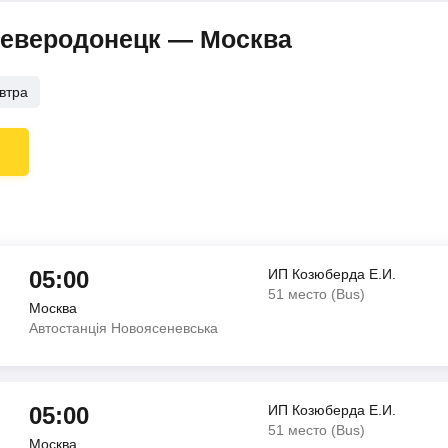
Северодонецк — Москва
втра
05:00
ИП Козюберда Е.И.
51 место (Bus)
Москва
Автостанція Новоясеневська
05:00
ИП Козюберда Е.И.
51 место (Bus)
Москва