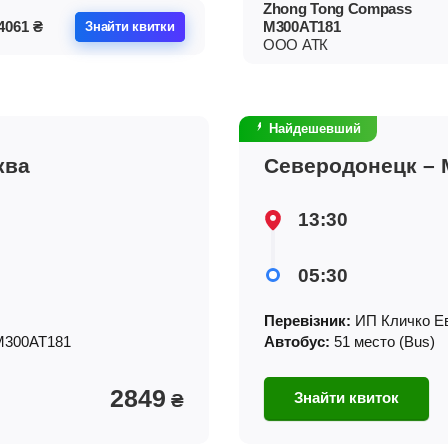
Zhong Tong Compass
4061
₴
М300АТ181
Знайти квитки
ООО АТК
Найдешевший
ква
Северодонецк – 
13:30
05:30
Перевізник:
ИП Кличко Е
М300АТ181
Автобус:
51 место (Bus)
2849
Знайти квиток
₴