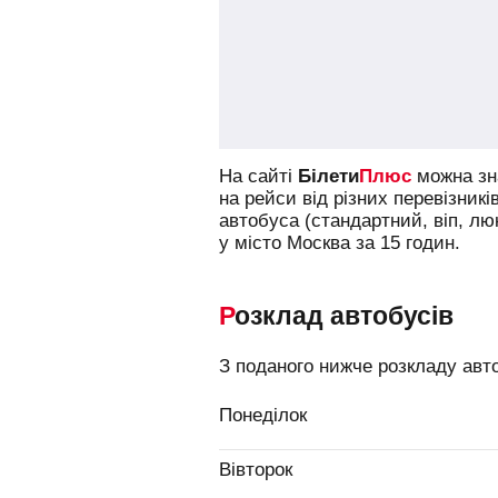
На сайті
Білети
Плюс
можна зна
на рейси від різних перевізникі
автобуса (стандартний, віп, л
у місто Москва за 15 годин.
Розклад автобусів
З поданого нижче розкладу авт
Понеділок
Вівторок