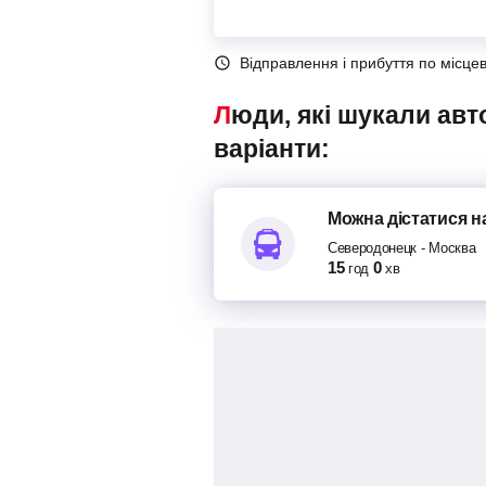
Відправлення і прибуття по місце
Люди, які шукали автобуси Северодонецк – Москва, також переглядали наступні
варіанти:
Можна дістатися
н
Северодонецк
-
Москва
15
0
год
хв