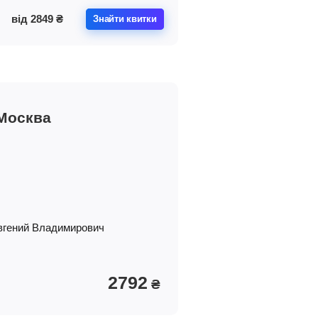
від
2849
₴
Знайти квитки
Москва
вгений Владимирович
2792
₴