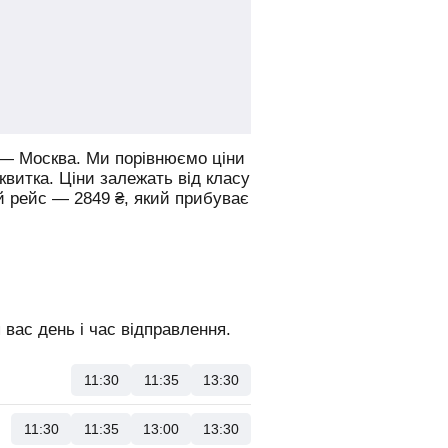
 — Москва.
Ми порівнюємо ціни
 квитка. Ціни залежать від класу
й рейс —
2849
₴
, який прибуває
вас день і час відправлення.
11:30
11:35
13:30
11:30
11:35
13:00
13:30