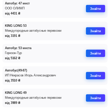
Автобус 47 мест
ООО ОЛИМП
Знайти
від
4431
₴
KING LONG 53
Междугородные автобусные перевозки
Знайти
від
3191
₴
Автобус 53 места
Горизон-Тур
Знайти
від
5162
₴
Автобус(49-87)
ИП Некрасов Игорь Александрович
Знайти
від
3510
₴
KING LONG 49
Междугородные автобусные перевозки
Знайти
від
3989
₴