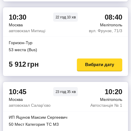
10:30
08:40
год
хв
22
10
Москва
Мелітополь
автовокзал Митищі
вул. Фрунзе, 71/3
Горизон-Тур
53 места (Bus)
5 912
грн
Вибрати дату
10:45
10:20
год
хв
23
35
Москва
Мелітополь
автовокзал Салар'єво
Автостанція № 1
ИП Яцунов Максим Сергеевич
50 Мест Категория ТС М3