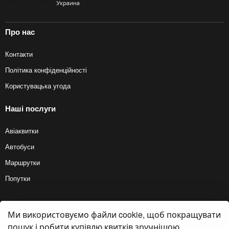
Про нас
Контакти
Політика конфіденційності
Користувацька угода
Наші послуги
Авіаквитки
Автобуси
Маршрутки
Попутки
Ми використовуємо файли cookie, щоб покращувати
© 2012 — 2026, Biletyplus, ООО «Инновэйтив Трэвел Текнолоджиз». Усі
права захищені. Купівля квитків на автобус здійснюється користувачем
пошук і робити купівлю квитків зручнішою.
самостійно на сайтах партнерів, BiletyPlus не несе відповідальності за