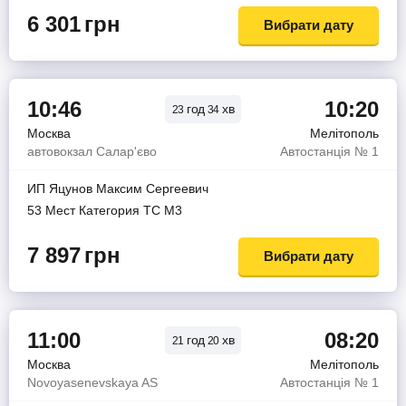
6 301
грн
Вибрати дату
10:46
10:20
год
хв
23
34
Москва
Мелітополь
автовокзал Салар'єво
Автостанція № 1
ИП Яцунов Максим Сергеевич
53 Мест Категория ТС М3
7 897
грн
Вибрати дату
11:00
08:20
год
хв
21
20
Москва
Мелітополь
Novoyasenevskaya AS
Автостанція № 1