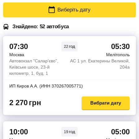
Виберіть дату
Знайдено: 52 автобуса
07:30
05:30
год
22
Москва
Мелітополь
Автовокзал "Салар'єво",
АС 1 ул. Екатерины Великой,
Київське шосе, 23-й
204а
километр, 1, буд. 1
ИП Киров А.А. (ИНН 370267005771)
2 270
грн
Вибрати дату
10:00
05:00
год
19