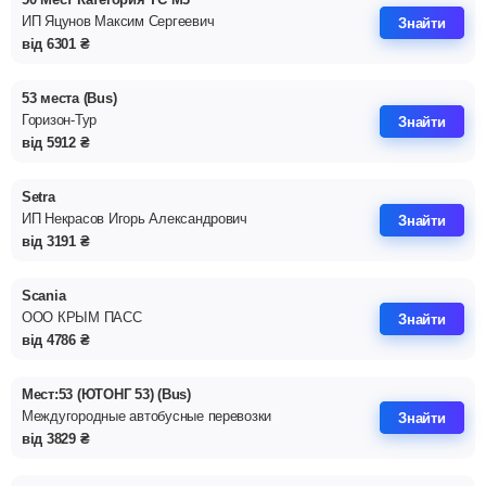
ИП Яцунов Максим Сергеевич
Знайти
від
6301
₴
53 места (Bus)
Горизон-Тур
Знайти
від
5912
₴
Setra
ИП Некрасов Игорь Александрович
Знайти
від
3191
₴
Scania
ООО КРЫМ ПАСС
Знайти
від
4786
₴
Мест:53 (ЮТОНГ 53) (Bus)
Междугородные автобусные перевозки
Знайти
від
3829
₴