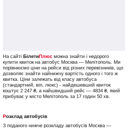
На сайті
Білети
Плюс
можна знайти і недорого
купити квиток на автобус Москва — Мелітополь.
Ми
порівнюємо ціни на рейси від різних перевізників, що
дозволяє знайти найнижчу вартість одного і того ж
квитка. Ціни залежать від класу автобуса
(стандартний, віп, люкс) - найдешевший квиток
коштує
2 247
₴
, а найшвидший рейс —
4834
₴
, який
прибуває у місто Мелітополь за 17 годин 50 хв.
Розклад автобусів
З поданого нижче розкладу автобусів Москва —