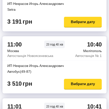
ИП Некрасов Игорь Александрович
Setra
3 191
грн
Вибрати дату
11:00
10:40
год
хв
23
40
Москва
Мелітополь
Автостанція Новоясеневська
Автостанція № 1
ИП Некрасов Игорь Александрович
Автобус(49-87)
3 510
грн
Вибрати дату
11:01
10:41
год
хв
23
40