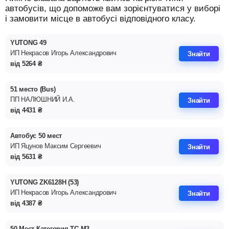
автобусів, що допоможе вам зорієнтуватися у виборі
і замовити місце в автобусі відповідного класу.
YUTONG 49
ИП Некрасов Игорь Александрович
Знайти
від
5264
₴
51 место (Bus)
ПП НАЛЮШНИЙ И.А.
Знайти
від
4431
₴
Автобус 50 мест
ИП Яцунов Максим Сергеевич
Знайти
від
5631
₴
YUTONG ZK6128Н (53)
ИП Некрасов Игорь Александрович
Знайти
від
4387
₴
50 Мест Категория ТС М3