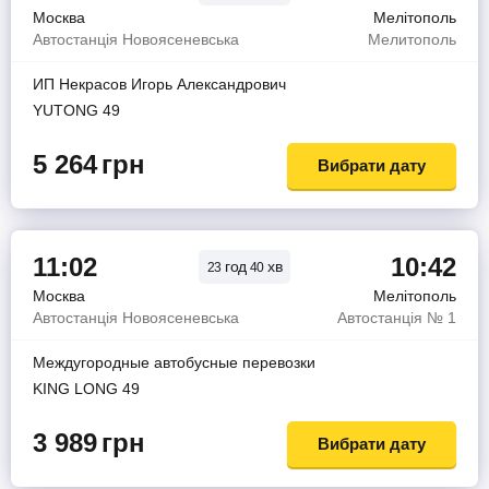
Москва
Мелітополь
Автостанція Новоясеневська
Мелитополь
ИП Некрасов Игорь Александрович
YUTONG 49
5 264
грн
Вибрати дату
11:02
10:42
год
хв
23
40
Москва
Мелітополь
Автостанція Новоясеневська
Автостанція № 1
Междугородные автобусные перевозки
KING LONG 49
3 989
грн
Вибрати дату