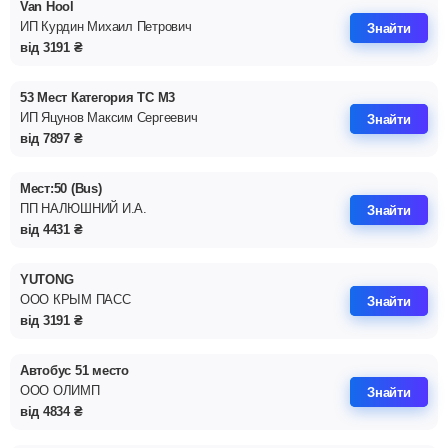
Van Hool
ИП Курдин Михаил Петрович
Знайти
від
3191
₴
53 Мест Категория ТС М3
ИП Яцунов Максим Сергеевич
Знайти
від
7897
₴
Мест:50 (Bus)
ПП НАЛЮШНИЙ И.А.
Знайти
від
4431
₴
YUTONG
ООО КРЫМ ПАСС
Знайти
від
3191
₴
Автобус 51 место
ООО ОЛИМП
Знайти
від
4834
₴