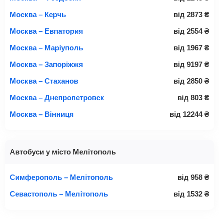
Москва – Керчь
від
2873
₴
Москва – Евпатория
від
2554
₴
Москва – Маріуполь
від
1967
₴
Москва – Запоріжжя
від
9197
₴
Москва – Стаханов
від
2850
₴
Москва – Днепропетровск
від
803
₴
Москва – Вінниця
від
12244
₴
Автобуси у місто Мелітополь
Симферополь – Мелітополь
від
958
₴
Севастополь – Мелітополь
від
1532
₴