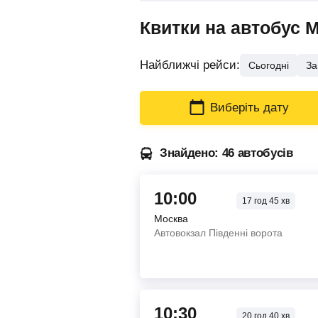
Квитки на автобус 
Найближчі рейси:
Сьогодні
За
Виберіть дату
Знайдено: 46 автобусів
10:00
17
год
45
хв
Москва
Автовокзал Південні ворота
10:30
20
год
40
хв