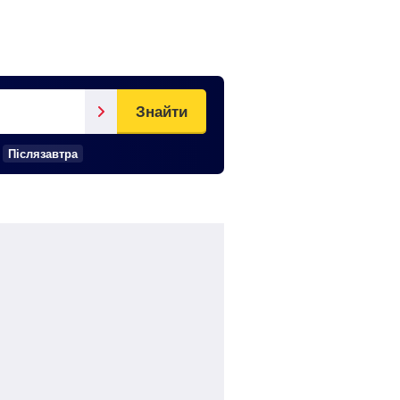
Знайти
Післязавтра