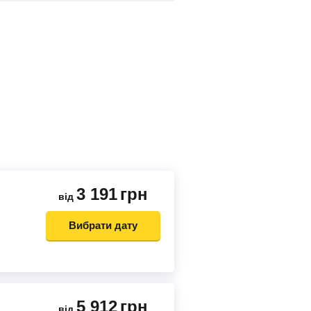
3 191
грн
від
Вибрати дату
5 912
грн
від