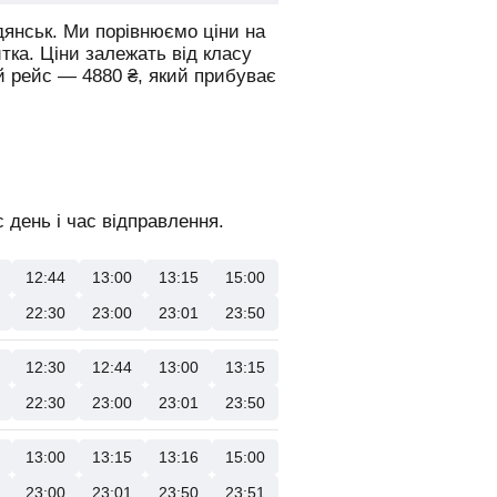
дянськ.
Ми порівнюємо ціни на
итка. Ціни залежать від класу
й рейс —
4880
₴
, який прибуває
 день і час відправлення.
12:44
13:00
13:15
15:00
22:30
23:00
23:01
23:50
12:30
12:44
13:00
13:15
22:30
23:00
23:01
23:50
13:00
13:15
13:16
15:00
23:00
23:01
23:50
23:51