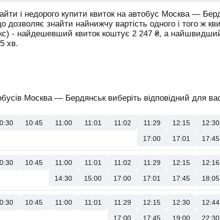
йти і недорого купити квиток на автобус Москва — Бер
що дозволяє знайти найнижчу вартість одного і того ж кв
юкс) - найдешевший квиток коштує
2 247
₴
, а найшвидши
5 хв.
бусів Москва — Бердянськ виберіть відповідний для вас
0:30
10:45
11:00
11:01
11:02
11:29
12:15
12:30
17:00
17:01
17:45
0:30
10:45
11:00
11:01
11:02
11:29
12:15
12:16
14:30
15:00
17:00
17:01
17:45
18:05
0:30
10:45
11:00
11:01
11:29
12:15
12:30
12:44
17:00
17:45
19:00
22:30