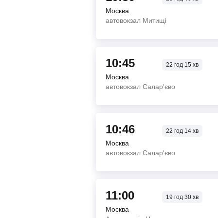
Москва
автовокзал Митищі
10:45
22
год
15
хв
Москва
автовокзал Салар'єво
10:46
22
год
14
хв
Москва
автовокзал Салар'єво
11:00
19
год
30
хв
Москва