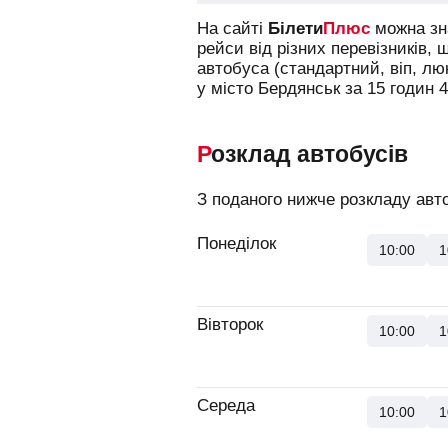
На сайті
Білети
Плюс
можна зна
рейси від різних перевізників, 
автобуса (стандартний, віп, л
у місто Бердянськ за 15 годин 4
Розклад автобусів
З поданого нижче розкладу авто
Понеділок
10:00
1
Вівторок
10:00
1
Середа
10:00
1