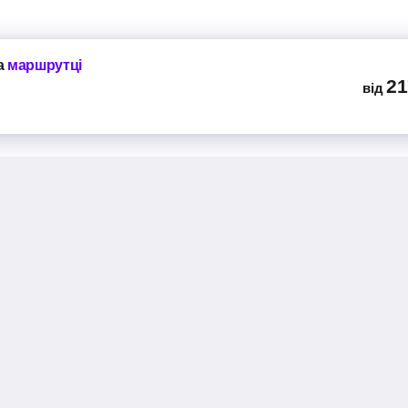
а
маршрутці
21
від