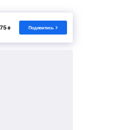
75
Подивитись
₴