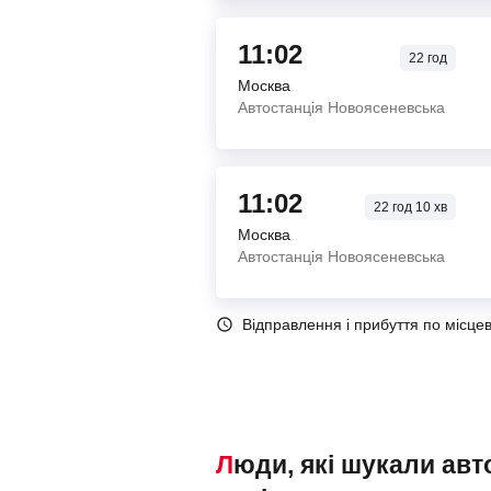
11:02
22
год
Москва
Автостанція Новоясеневська
11:02
22
год
10
хв
Москва
Автостанція Новоясеневська
Відправлення і прибуття по місце
Люди, які шукали автобуси Москва – Бердянськ, також переглядали наступні