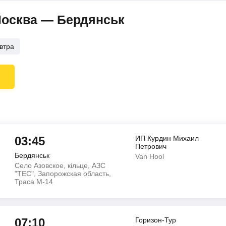
Москва — Бердянськ
втра
03:45
ИП Курдин Михаил
Петрович
Бердянськ
Van Hool
Село Азовское, кільце, АЗС
"ТЕС", Запорожская область,
Траса М-14
07:10
Горизон-Тур