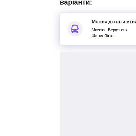
варіанти:
Можна дістатися
н
Москва
-
Бердянськ
15
45
год
хв