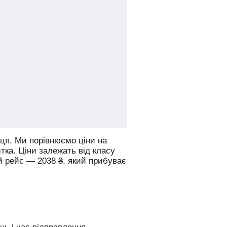
ця.
Ми порівнюємо ціни на
итка. Ціни залежать від класу
й рейс —
2038
₴
, який прибуває