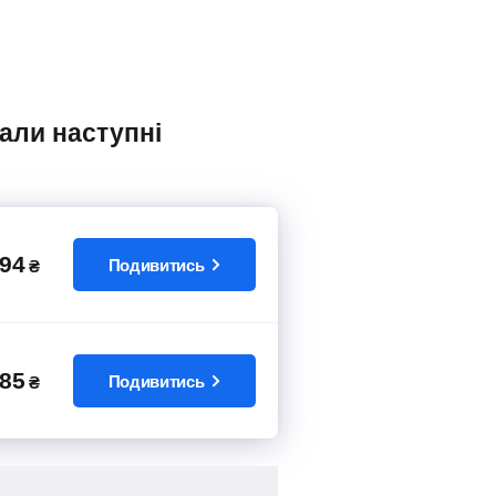
94
Подивитись
₴
85
Подивитись
₴