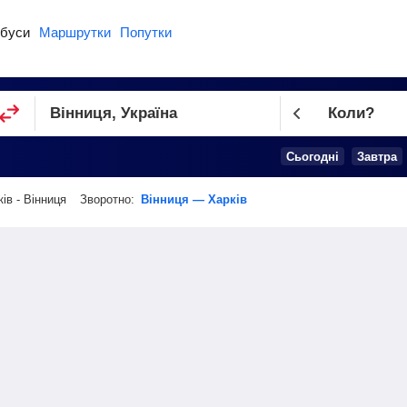
буси
Маршрутки
Попутки
Коли?
Cьогодні
Завтра
ів - Вінниця
Зворотно:
Вінниця — Харків