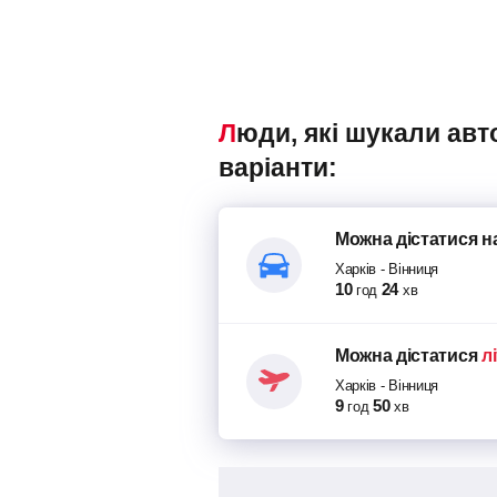
Люди, які шукали автобуси Харків – Вінниця, також переглядали наступні
варіанти:
Можна дістатися
н
Харків
-
Вінниця
10
24
год
хв
Можна дістатися
л
Харків
-
Вінниця
9
50
год
хв