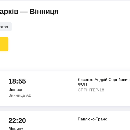
Харків — Вінниця
втра
18:55
Лисенко Андрiй Сергiйович
ФОП
Вінниця
СПРІНТЕР-18
Винница АВ
22:20
Павлюкс-Транс
Вінниця