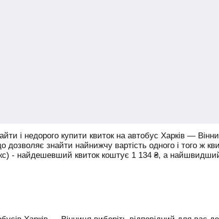
йти і недорого купити квиток на автобус Харків — Вінни
що дозволяє знайти найнижчу вартість одного і того ж кв
юкс) - найдешевший квиток коштує
1 134
₴
, а найшвидши