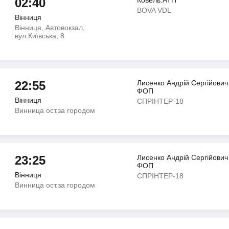
02:40
Ковель.АТП
BOVA VDL
Вінниця
Вінниця, Автовокзал,
вул.Київська, 8
22:55
Лисенко Андрiй Сергiйович
ФОП
Вінниця
СПРІНТЕР-18
Винница ост.за городом
23:25
Лисенко Андрiй Сергiйович
ФОП
Вінниця
СПРІНТЕР-18
Винница ост.за городом