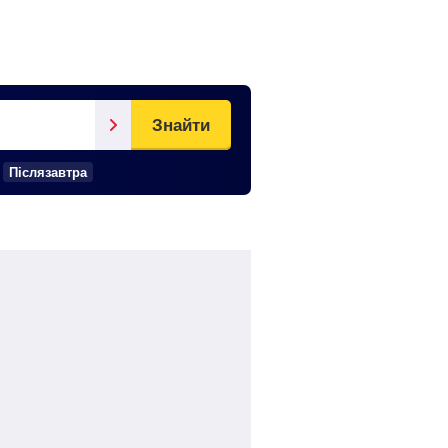
Знайти
Післязавтра