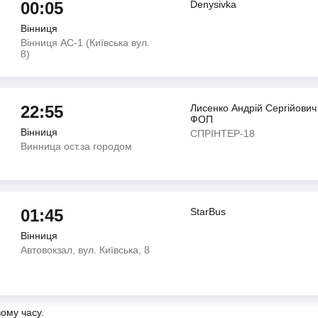
00:05
Denysivka
Вінниця
Вінниця АС-1 (Київська вул.
8)
22:55
Лисенко Андрiй Сергiйович
ФОП
Вінниця
СПРІНТЕР-18
Винница ост.за городом
01:45
StarBus
Вінниця
Автовокзал, вул. Київська, 8
вому часу.