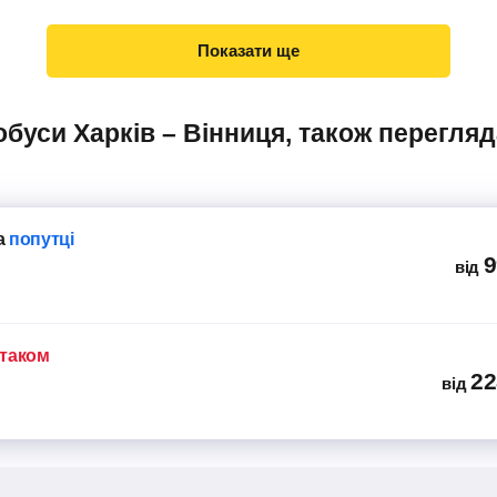
Показати ще
а
попутці
9
від
ітаком
22
від