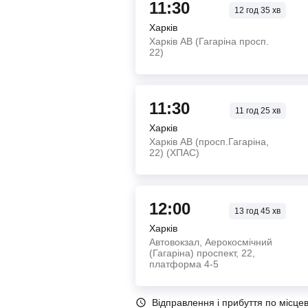
11:30
12
год
35
хв
Харків
Харків АВ (Гагаріна просп.
22)
11:30
11
год
25
хв
Харків
Харків АВ (просп.Гагаріна,
22) (ХПАС)
12:00
13
год
45
хв
Харків
Автовокзал, Аерокосмічний
(Гагаріна) проспект, 22,
платформа 4-5
Відправлення і прибуття по місце