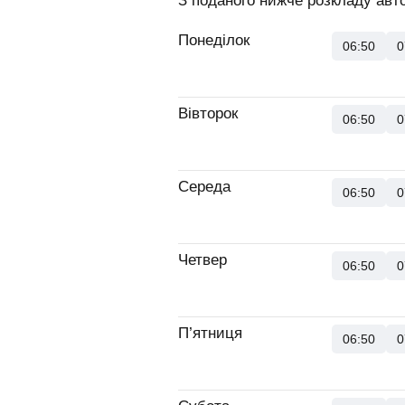
З поданого нижче розкладу авто
Понеділок
06:50
0
Вівторок
06:50
0
Середа
06:50
0
Четвер
06:50
0
П’ятниця
06:50
0