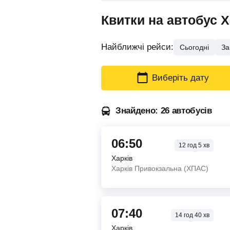
Квитки на автобус 
Найближчі рейси:
Сьогодні
За
Виберіть дату
Знайдено: 26 автобусів
06:50
12
год
5
хв
Харків
Харків Привокзальна (ХПАС)
07:40
14
год
40
хв
Харків