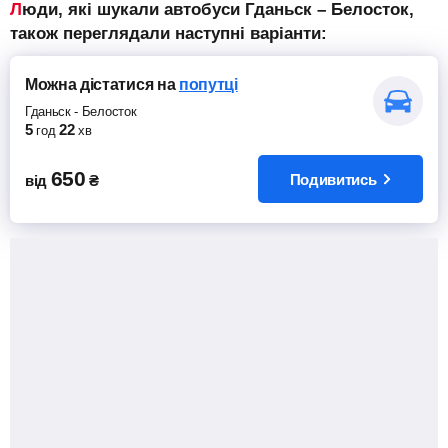
Люди, які шукали автобуси Гданьск – Белосток,
також переглядали наступні варіанти:
Можна дістатися
на
попутці
Гданьск
-
Белосток
5
22
год
хв
650
Подивитись
від
₴