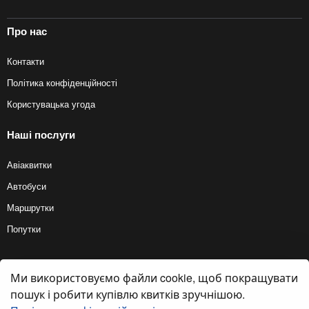
Про нас
Контакти
Політика конфіденційності
Користувацька угода
Наші послуги
Авіаквитки
Автобуси
Маршрутки
Попутки
Ми використовуємо файли cookie, щоб покращувати
© 2012 — 2026, Biletyplus, ООО «Инновэйтив Трэвел Текнолоджиз». Усі
права захищені. Купівля квитків на автобус здійснюється користувачем
пошук і робити купівлю квитків зручнішою.
самостійно на сайтах партнерів, BiletyPlus не несе відповідальності за
будь-які платіжні операції, що здійснюються на цих сайтах. Кінцева