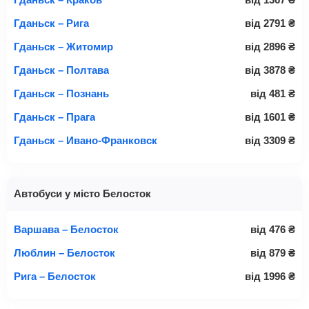
Гданьск – Рига
від
2791
₴
Гданьск – Житомир
від
2896
₴
Гданьск – Полтава
від
3878
₴
Гданьск – Познань
від
481
₴
Гданьск – Прага
від
1601
₴
Гданьск – Ивано-Франковск
від
3309
₴
Автобуси у місто Белосток
Варшава – Белосток
від
476
₴
Люблин – Белосток
від
879
₴
Рига – Белосток
від
1996
₴