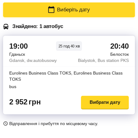
Виберіть дату
Знайдено: 1 автобус
19:00
20:40
год
хв
25
40
Гданьск
Белосток
Gdansk, dw.autobusowy
Bialystok, Bus station PKS
Eurolines Business Class TOKS, Eurolines Business Class
TOKS
bus
2 952
грн
Вибрати дату
Відправлення і прибуття по місцевому часу.