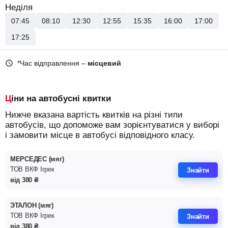
Неділя
07:45
08:10
12:30
12:55
15:35
16:00
17:00
17:25
*Час відправлення –
місцевий
Ціни на автобусні квитки
Нижче вказана вартість квитків на різні типи
автобусів, що допоможе вам зорієнтуватися у виборі
і замовити місце в автобусі відповідного класу.
МЕРСЕДЕС (мяг)
ТОВ ВКФ Iгрек
Знайти
від
380
₴
ЭТАЛОН (мяг)
ТОВ ВКФ Iгрек
Знайти
від
380
₴