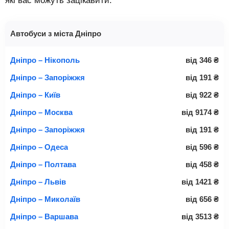
які вас можуть зацікавити.
Автобуси з міста Дніпро
Дніпро – Нікополь
від
346
₴
Дніпро – Запоріжжя
від
191
₴
Дніпро – Київ
від
922
₴
Дніпро – Москва
від
9174
₴
Дніпро – Запоріжжя
від
191
₴
Дніпро – Одеса
від
596
₴
Дніпро – Полтава
від
458
₴
Дніпро – Львів
від
1421
₴
Дніпро – Миколаїв
від
656
₴
Дніпро – Варшава
від
3513
₴