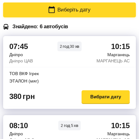
Виберіть дату
Знайдено: 6 автобусів
07:45
10:15
год
хв
2
30
Дніпро
Марганець
Дніпро ЦАВ
МАРГАНЕЦЬ АС
ТОВ ВКФ Iгрек
ЭТАЛОН (мяг)
380
грн
Вибрати дату
08:10
10:15
год
хв
2
5
Дніпро
Марганець