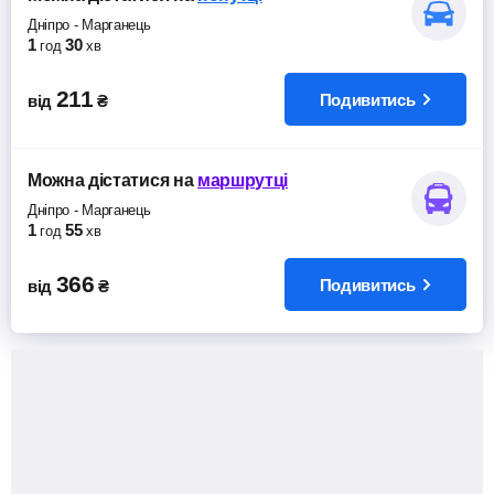
Дніпро
-
Марганець
1
30
год
хв
211
Подивитись
від
₴
Можна дістатися
на
маршрутці
Дніпро
-
Марганець
1
55
год
хв
366
Подивитись
від
₴