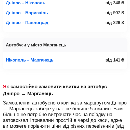
Дніпро – Нікополь
від
346
₴
Дніпро – Бориспіль
від
907
₴
Дніпро – Павлоград
від
228
₴
Автобуси у місто Марганець
Нікополь – Марганець
від
141
₴
Як самостійно замовити квитки на автобус
Дніпро → Марганець
Замовлення автобусного квитка за маршрутом Дніпро
— Марганець забере у вас не більше 5 хвилин. Вам
більше не потрібно витрачати час на поїздку на
автовокзал і тривалий простій в черзі до каси, адже
ви можете порівняти ціни від різних перевізників (від