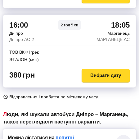
16:00
18:05
год
хв
2
5
Дніпро
Марганець
Дніпро АС-2
МАРГАНЕЦЬ АС
ТОВ ВКФ Iгрек
ЭТАЛОН (мяг)
380
грн
Вибрати дату
Відправлення і прибуття по місцевому часу.
Люди, які шукали автобуси Дніпро – Марганець,
також переглядали наступні варіанти:
Можна дістатися
на
попутці