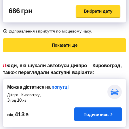
686
грн
Вибрати дату
Відправлення і прибуття по місцевому часу.
Показати ще
Люди, які шукали автобуси Дніпро – Кировоград,
також переглядали наступні варіанти:
Можна дістатися
на
попутці
Дніпро
-
Кировоград
3
10
год
хв
413
Подивитись
від
₴