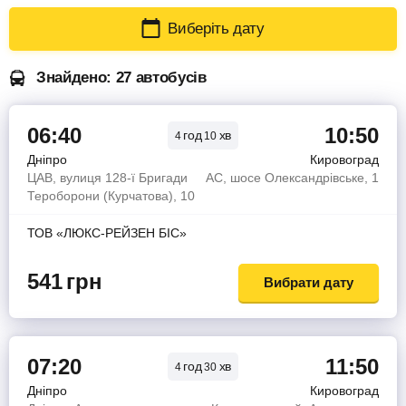
Виберіть дату
Знайдено: 27 автобусів
06:40
10:50
год
хв
4
10
Дніпро
Кировоград
ЦАВ, вулиця 128-ї Бригади
АС, шосе Олександрівське, 1
Тероборони (Курчатова), 10
ТОВ «ЛЮКС-РЕЙЗЕН БІС»
541
грн
Вибрати дату
07:20
11:50
год
хв
4
30
Дніпро
Кировоград