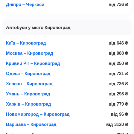
Дніпро – Черкаси
від
736
₴
Автобуси у місто Кировоград
Київ – Кировоград
від
646
₴
Москва – Кировоград
від
988
₴
Кривий Ріг – Кировоград
від
250
₴
Одеса – Кировоград
від
731
₴
Херсон – Кировоград
від
736
₴
Умань – Кировоград
від
298
₴
Харків – Кировоград
від
779
₴
Новомиргород – Кировоград
від
96
₴
Варшава – Кировоград
від
3120
₴