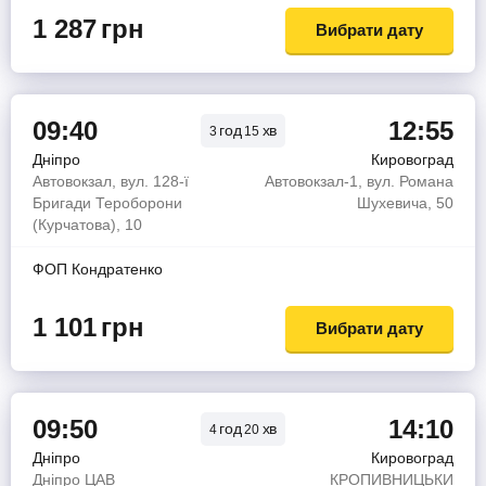
1 287
грн
Вибрати дату
09:40
12:55
год
хв
3
15
Дніпро
Кировоград
Автовокзал, вул. 128-ї
Автовокзал-1, вул. Романа
Бригади Тероборони
Шухевича, 50
(Курчатова), 10
ФОП Кондратенко
1 101
грн
Вибрати дату
09:50
14:10
год
хв
4
20
Дніпро
Кировоград
Дніпро ЦАВ
КРОПИВНИЦЬКИ