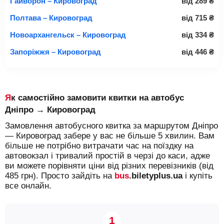
Гайворон – Кировоград
від
289
₴
Полтава – Кировоград
від
715
₴
Новоархангельск – Кировоград
від
334
₴
Запоріжжя – Кировоград
від
446
₴
Як самостійно замовити квитки на автобус
Дніпро → Кировоград
Замовлення автобусного квитка за маршрутом Дніпро
— Кировоград забере у вас не більше 5 хвилин. Вам
більше не потрібно витрачати час на поїздку на
автовокзал і тривалий простій в черзі до каси, адже
ви можете порівняти ціни від різних перевізників (від
485 грн). Просто зайдіть на
bus
.biletyplus.ua
і купіть
все онлайн.