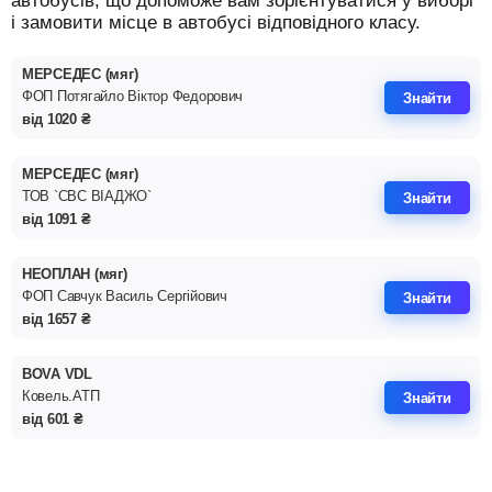
автобусів, що допоможе вам зорієнтуватися у виборі
і замовити місце в автобусі відповідного класу.
МЕРСЕДЕС (мяг)
ФОП Потягайло Вiктор Федорович
Знайти
від
1020
₴
МЕРСЕДЕС (мяг)
ТОВ `СВС ВIАДЖО`
Знайти
від
1091
₴
НЕОПЛАН (мяг)
ФОП Савчук Василь Сергiйович
Знайти
від
1657
₴
BOVA VDL
Ковель.АТП
Знайти
від
601
₴