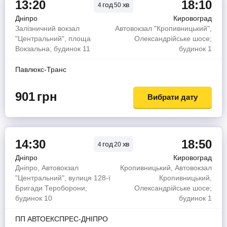
13:20
18:10
год
хв
4
50
Дніпро
Кировоград
Залізничний вокзал
Автовокзал "Кропивницький",
"Центральний", площа
Олександрійське шосе;
Вокзальна; будинок 11
будинок 1
Павлюкс-Транс
901
грн
Вибрати дату
14:30
18:50
год
хв
4
20
Дніпро
Кировоград
Дніпро, Автовокзал
Кропивницький, Автовокзал
"Центральний", вулиця 128-ї
Кропивницький,
Бригади Тероборони;
Олександрійське шосе;
будинок 10
будинок 1
ПП АВТОЕКСПРЕС-ДНІПРО