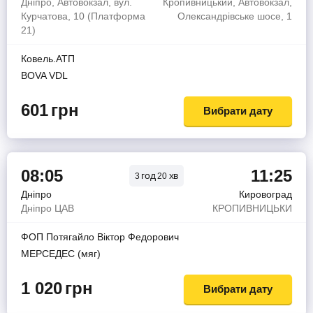
Дніпро, Автовокзал, вул.
Кропивницький, Автовокзал,
Курчатова, 10 (Платформа
Олександрівське шосе, 1
21)
Ковель.АТП
BOVA VDL
601
грн
Вибрати дату
08:05
11:25
год
хв
3
20
Дніпро
Кировоград
Дніпро ЦАВ
КРОПИВНИЦЬКИ
ФОП Потягайло Вiктор Федорович
МЕРСЕДЕС (мяг)
1 020
грн
Вибрати дату