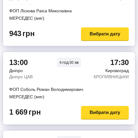
ФОП Лiскова Раiса Миколаiвна
МЕРСЕДЕС (мяг)
943
грн
Вибрати дату
13:00
17:30
год
хв
4
30
Дніпро
Кировоград
Дніпро ЦАВ
КРОПИВНИЦЬКИ
ФОП Соболь Роман Володимирович
МЕРСЕДЕС (мяг)
1 669
грн
Вибрати дату