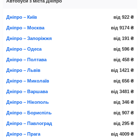
Автобуси з міста Дніпро
Дніпро – Київ
від
922
₴
Дніпро – Москва
від
9174
₴
Дніпро – Запоріжжя
від
191
₴
Дніпро – Одеса
від
596
₴
Дніпро – Полтава
від
458
₴
Дніпро – Львів
від
1421
₴
Дніпро – Миколаїв
від
656
₴
Дніпро – Варшава
від
3481
₴
Дніпро – Нікополь
від
346
₴
Дніпро – Бориспіль
від
907
₴
Дніпро – Павлоград
від
295
₴
Дніпро – Прага
від
4009
₴